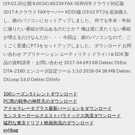
(19.02.20公開 8,001K) A0334 FAX-SERVER クラウド対応版
2017.4 クラウド FAXサーバー KDDI版 (19.02 PT3を追加購入
し、娘のパソコンにセットアップしました。 何でも年末・年始
に撮りたい番組が沢山あるのだとか？ 俺は逆に見たくない番組
が増えるだけなんだが・・・ 今回は、娘のパソコンなので、ご
くごく普通にPT3をセットアップしました。 ダウンロード お問
い合わせ アプリケーション ユーティリティ ドライバ＆SDK 製
品の資料請求・ お問い合わせ 2017-04 693 KB Dektec DtEnc
DTA-2180 エンコーダ設定ツール 1.3.0 2018-04 38 MB Dektec
DtLoop 3.6.0 Dektec DtInfo
100シーズン5トレントダウンロード
PC用の戦争の神昇天のダウンロード
アクセラレータプラス最新バージョンをダウンロード
モンスターガールクエストパラドックス急流ダウンロード
猛烈な東京ドリフト映画急流のダウンロード
eytjkag