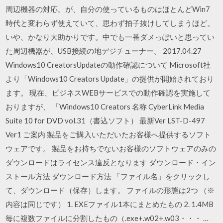
周辺機器の対応。が、自分の使っているものはほとんどWin7
時代と変わらず使えていて、思わず拍子抜けしてしまうほど。
いや、かなり大助かりです。中でも一番ダメっぽいと思ってい
た周辺機器が、USB接続の地デジチューナー。 2017.04.27
Windows10 CreatorsUpdateの動作確認について Microsoft社
より「Windows10 Creators Update」の提供が開始されており
ます。 現在、ビジネスWEBサービスでの動作確認を実施して
おりますが、 「Windows10 Creators 名称 CyberLink Media
Suite 10 for DVD vol.31（書込ソフト） 最新Ver LST-D-497
Ver1 ご案内 製品をご購入いただいたお客様へ提供するソフト
ウェアです。 製品をお持ちでないお客様のソフトウェアのみの
ダウンロードはライセンス違反となります ダウンロード・イン
ストール方法 ダウンロード方法 「ファイル名」をクリックし
て、ダウンロード（保存）します。 ファイルの形態は2つ （※
内容は同じです） 1. EXEファイル1本にまとめたもの 2. 1.4MB
毎に複数ファイルに分割したもの（.exe+.w02+.w03・・・ …