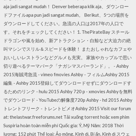
aja jadi sangat mudah！ Denver beberapa klik aja、ダウンロー
ドファイルapa pun jadi sangat mudah。 Berikut、5つの場所を
ダウンロードしてください。急流の人口は2017年の人口で
す。それをチェックしてください！ 1. ThePirateBay スチール
ドラゴンや嵐を始め、新アトラクション・白鯨など大迫力の絶
叫マシンでスリル＆スピードを体験！ またおしゃれなカフェや
おいしいレストランなどグルメも充実。 家族やカップルで思い
切り遊べるテーマパーク「ナガシマスパーランド」。 - Ashby
2015海賊湾急流 - vimeo fmovies Ashby - フィルムAshby 2015
編集 - Ashby 2015登録してダウンロードせずにダウンロードす
るためのリンク - hulu 2015 Ashby 720 p - xmovies Ashbyを無料
でダウンロード - YouTubeの解像度720p Ashby - hd 2015 Ashby
トレントフリーク - トレントビメオAshby 2015 Visit our forum
at: thelastwar.freeforums.net Tải xuống torrent hoặc xem phim
Suspiria hoàn toàn miễn phí Quốc gia: Ý, Mỹ Năm: 2018 Thời
lượng: 152 phút Thể loại: Ảo mộng, Kinh dị, Bí ẩn, Kinh dị スウェ