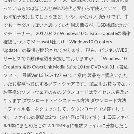
っているものはほとんどWin7時代と変わらず使えていて、思
わず拍子抜けしてしまうほど。いや、かなり大助かりです。中
でも一番ダメっぽいと思っていた周辺機器が、USB接続の地デ
ジチューナー。 2017.04.27 Windows10 CreatorsUpdateの動作
確認について Microsoft社より「Windows10 Creators
Update」の提供が開始されております。 現在、ビジネスWEB
サービスでの動作確認を実施しておりますが、 「Windows10
Creators 名称 CyberLink Media Suite 10 for DVD vol.31（書込
ソフト） 最新Ver LST-D-497 Ver1 ご案内 製品をご購入いただ
いたお客様へ提供するソフトウェアです。 製品をお持ちでない
お客様のソフトウェアのみのダウンロードはライセンス違反と
なります ダウンロード・インストール方法 ダウンロード方法
「ファイル名」をクリックして、ダウンロード（保存）しま
す。 ファイルの形態は2つ （※内容は同じです） 1. EXEファイ
ル1本にまとめたもの 2. 1.4MB毎に複数ファイルに分割したも
の（.exe+.w02+.w03・・・ …