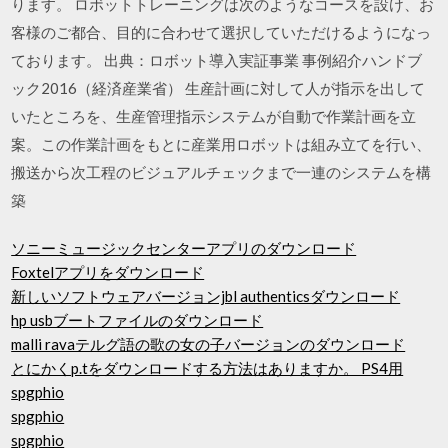
ります。 ロボットトレーニングは次のようなコースを設け、お
客様のご都合、目的に合わせて選択していただけるようになっ
ております。 出典：ロボット導入実証事業 事例紹介ハンドブ
ック2016（経済産業省） 生産計画に対して人が指示を出して
いたところを、生産管理指示システムが自動で作業計画を立
案。この作業計画をもとに産業用ロボットは組み立てを行い、
搬送から次工程のビジュアルチェックまで一連のシステムを構
築
ソニーミュージックセンターアプリのダウンロード
Foxtelアプリをダウンロード
新しいソフトウェアバージョンjbl authenticsダウンロード
hp usbブートファイルのダウンロード
malli ravaテルグ語の歌の女の子バージョンのダウンロード
とにかくp.tをダウンロードする方法はありますか。 PS4用
spgphio
spgphio
spgphio