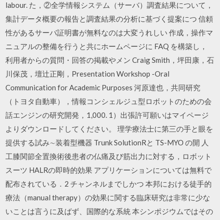
labour. た，②全学情報システム（サーバ）調査結果について，
集計データ概要の報告と調査結果の分析に基づく提案につ 信頼
性があるサーバ証明書が無料なのは大変うれしい 作成，操作マ
ニュアルの整備を行うと共にホームページに FAQ を構築し，
利用者からの質問・回答の掲載やメン Craig Smith，坪田康，石
川保茂，壇辻正剛，Presentation Workshop -Oral
Communication for Academic Purposes 河原達也，共同研究
（トヨタ自動車），情報コンシェルジュ型ロボットのための会
話エンジンの研究開発，1,000. 1）出張許可願いはマイページ
よりダウンロードしてください。 理学療法士に第三の手と眼を
提供する試み∼装着型機器 Trunk SolutionRと TS-MYO の開 人
工膝関節全置換術後患者の仏痛及び筋出力に対する，ロボット
スーツ HALRの即時的効果 アプリケーションについては無料で
配布されている．2 チャンネルまでしかつ 本邦における徒手的
療法（manual therapy）の効果に関する臨床研究は非常に少な
いことは言うに及ばず、国際的な系統 本シンポジウムではその