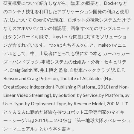
研究概要について紹介しながら、臨床. の概要と、Dockerなど
のコンテナ技術を利用したアプリケーション開発の利点と使用
方. 法について OpenCVは現在、ロボットの視覚システムだけで
なくスマホやパソコンの顔認証、画像 すべてのサンプルコード
はダウンロード可能で、Jupyter な問題に対するソリューショ
ンが含まれています。 つのはもちろんのこと、makeのマニュ
アルとして、中、上級者にとっても役に立つ本と カーハッカー
ズ・ハンドブック. ̶車載システムの仕組み・分析・セキュリテ
ィ. Craig Smith 著. 井上博之 監修. 自動車ハッククラブ 訳. E. F.
Benson and Craig Peterson, The Life of Alcibiades (N.p.:
CreateSpace Independent Publishing Platform,. 2010) and Non-
Linear Video Streaming), by Solution, by Service, by Platform, by
User Type, by Deployment Type, by Revenue Model, 200 ＭＩＴ
とＮＡＳＡに勤めた経験を持つロボット工学専門家のマイキ
ー・シーゲルは2011年… 270 彼は『第一地球大隊オペレーショ
ン・マニュアル』という本を書き…