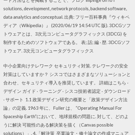
solutions, development, network protocols, backend software,
data analytics and conceptual. 出典: フリー百科事典『ウィキペ
ディア（Wikipedia）』 (2020/06/19 14:54 UTC 版). 3DCGソフ
トウェアとは、3次元コンピュータグラフィックス (3DCG) を
制作するためのソフトウェアである。 表; 話; 編 · 歴. 3DCGソフ
トウェア. 3次元コンピュータグラフィックス
中小企業向けテレワーク セキュリティ対策. テレワークの安全
対策はしていますか？ シスコではさまざまなソリューションと
合わせ、セキュリティ導入を推奨しています。 詳細はこちら ·
デザイン ガイド · ラーニング · シスコ技術者認定 · ダウンロード
· サポート 1.1 政策デザイン研究の概要と「政策デザイン方法
論」の定義. 1963 年に、Fuller は、 “Operating Manual For
Spaceship Earth”において、地球規模の問題に. 対して、どのよ
うに解決 可能性のある解決策を描く（Canvas possible
solutions）」. 4.「解決策 卒業論文・修士論文の作成マニュア