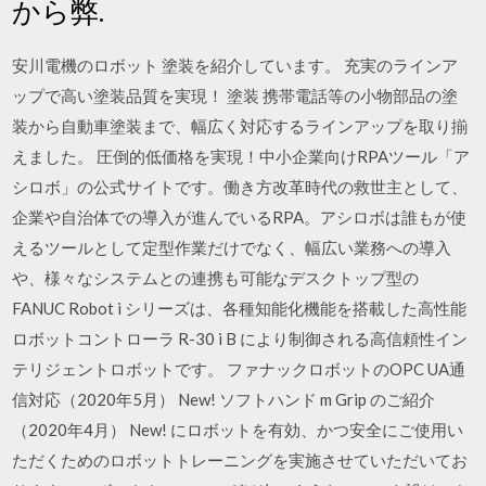
から弊.
安川電機のロボット 塗装を紹介しています。 充実のラインア
ップで高い塗装品質を実現！ 塗装 携帯電話等の小物部品の塗
装から自動車塗装まで、幅広く対応するラインアップを取り揃
えました。 圧倒的低価格を実現！中小企業向けRPAツール「ア
シロボ」の公式サイトです。働き方改革時代の救世主として、
企業や自治体での導入が進んでいるRPA。アシロボは誰もが使
えるツールとして定型作業だけでなく、幅広い業務への導入
や、様々なシステムとの連携も可能なデスクトップ型の
FANUC Robot i シリーズは、各種知能化機能を搭載した高性能
ロボットコントローラ R-30 i B により制御される高信頼性イン
テリジェントロボットです。 ファナックロボットのOPC UA通
信対応（2020年5月） New! ソフトハンド m Grip のご紹介
（2020年4月） New! にロボットを有効、かつ安全にご使用い
ただくためのロボットトレーニングを実施させていただいてお