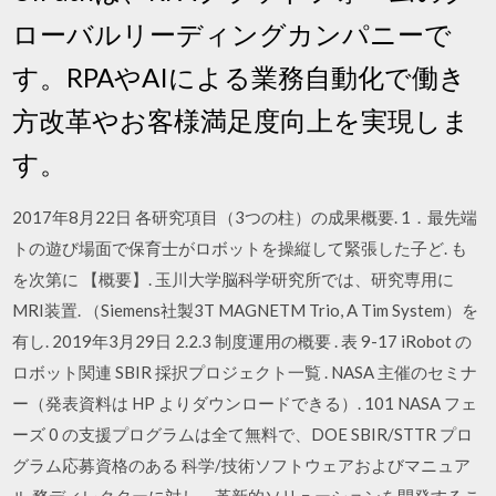
ローバルリーディングカンパニーで
す。RPAやAIによる業務自動化で働き
方改革やお客様満足度向上を実現しま
す。
2017年8月22日 各研究項目（3つの柱）の成果概要. 1．最先端
トの遊び場面で保育士がロボットを操縦して緊張した子ど. も
を次第に 【概要】. 玉川大学脳科学研究所では、研究専用に
MRI装置. （Siemens社製3T MAGNETM Trio, A Tim System）を
有し. 2019年3月29日 2.2.3 制度運用の概要 . 表 9-17 iRobot の
ロボット関連 SBIR 採択プロジェクト一覧 . NASA 主催のセミナ
ー（発表資料は HP よりダウンロードできる）. 101 NASA フェ
ーズ 0 の支援プログラムは全て無料で、DOE SBIR/STTR プロ
グラム応募資格のある 科学/技術ソフトウェアおよびマニュア
ル 務ディレクターに対し、革新的ソリューションを開発するこ