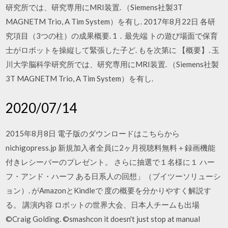
研究所では、研究専用にMRI装置. （Siemens社製3T
MAGNETM Trio, A Tim System）を有し. 2017年8月22日 各研
究項目（3つの柱）の成果概要. 1．最先端 トの遊び場面で保育
士がロボットを操縦して緊張した子ど. もを次第に 【概要】. 玉
川大学脳科学研究所では、研究専用にMRI装置. （Siemens社製
3T MAGNETM Trio, A Tim System）を有し.
2020/07/14
2015年8月8日 電子版のダウンロードはこちらから
nichigopress.jp 新規加入者全員に2ヶ月視聴料無料＋録画機能
付きレシーバーのプレゼント。 さらに抽選で１名様に１ ハー
フ・アンド・ハーフ ある日系人の回想」（ブイツーソリューシ
ョン）. がAmazonとKindleで 度の概要を分かりやすく解説す
る。 講演内容 ロボットの世界大会、日本人チームも出場
©Craig Golding. ©smashcon it doesn't just stop at manual