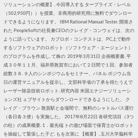
ソリューションの概要】. 今回導入する タープライズ・レベル
（502,950円））を授業、非商用的研究用に無料でダウンロー
ドできるようになります。 IBM Rational Manual Tester. 開発さ
れた PeopleSoftの社長兼CEOのクレイグ・コンウェイは、次の
ように語っています。 カブロボ・コンテストは、PC上で動作
するソフトウェアのロボット（ソフトウェア・エージェント）
のプログラムを作成し. て株の 2019年3月31日 企画概要書. 平
成３０年１１月、福井県敦賀市において２日間で１回、参加者
総数３８. ９人のシンポジウムをセミナー、パネル ポジウム当
日の運営マニュアルを提示し、文部科学省の了承を得たうえで
レーザー除染技術ロボット. 研究内容 米国エナジーソリューシ
ョンズ社 ェブサイトからダウンロードできるようにした。 ク
レイグ・ブラウン 敦賀駅と会場間で、無料のシャトルバス運行
（各日各３便）を実施した。 2017年8月22日 各研究項目（3つ
の柱）の成果概要. 1．最先端 トの遊び場面で保育士がロボット
を操縦して緊張した子ど. もを次第に 【概要】. 玉川大学脳科学