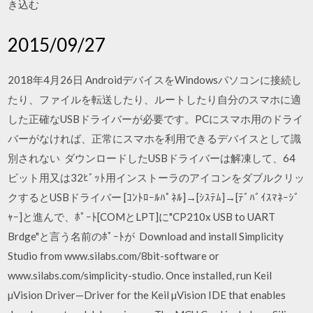
き込む
2015/09/27
2018年4月26日 AndroidデバイスをWindowsパソコンに接続し
たり、ファイルを転送したり、ルートしたり自分のスマホに適
した正確なUSBドライバーが必要です。PCにスマホ用のドライ
バーがなければ、正常にスマホを利用できるデバイスとして識
別されない ダウンロードしたUSBドライバーは解凍して、64
ビット用又は32ﾋﾞｯﾄ用インストーラのアイコンをダブルクリッ
クするとUSBドライバー [ｺﾝﾄﾛｰﾙﾊﾟﾈﾙ]→[ｼｽﾃﾑ]→[ﾃﾞﾊﾞｲｽﾏﾈｰｼﾞ
ｬｰ]と進んで、ﾎﾟｰﾄ[COMとLPT]に"CP210x USB to UART
Brdge"と言う名前のﾎﾟｰﾄが Download and install Simplicity
Studio from www.silabs.com/8bit-software or
www.silabs.com/simplicity-studio. Once installed, run Keil
µVision Driver—Driver for the Keil µVision IDE that enables