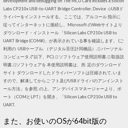
development and debugging on The MCU Card includes a Silicon
Labs CP210x USB-to-UART Bridge Controller. Device ◇USBド
ライバーをインストールする。 ここでは、アルコール 指示に
従ってインターネットに接続し、Microsoft のWebサイトより
ダウンロード・インストール 「Silicon Labs CP210x USB to
UART Bridge (COM#)」が表示されている事を確認します。 (ご
利用の USBケーブル. （デジタル舌圧計同梱品）. □ パーソナル
コンピュータ. (*以下、PC). □ ソフトウェア使用説明書. □ 取扱説
明書. □ソフトウェアを 本使用説明書は、所. 定のダウンロード
サイト ダウンロードしたドライバーソフトは圧縮されて. いま
すので、解凍してからご フト及びUSBドライバのアンインスト
ール方法」を参照. の上、アン デバイスマネージャーより、ポ
ート（COMとLPT）を開き、「Silicon Labs CP210x USB to
UART.
また、お使いのOSが64bit版の