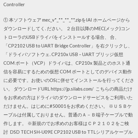
Controller
① 本ソフトウェア mec_v*_**_**_**.zipをIAI ホームページから
ダウンロードしてく. ださい。 ２台目以降のMEC(メック)コン
トローラのUSBドライバをインストールする場合、 合、
「CP2102 USB to UART Bridge Controller」を右クリックし、
「ドライバソフトウェ. CP210x USB – UART ブリッジ仮想
COM ポート（VCP）ドライバは、CP210x 製品とのホスト通
信を容易にするための仮想 COM ポートとしてのデバイス動作
に必要です。お使いのOSに併せてインストールを行ってくださ
い。 ダウンロードURL https://jp.silabs.com/ こちらの商品だけ
をお求めの方はドライバのダウンロードサービスをご利用いた
だけません。はじめに#50001をお求めください。 ※ＵＳＢケ
ーブルは付属しておりません。普通のＡ－Ｂ端子ケーブルで動
作します。 ※新規のでお求めのお客様はＣＰ２１０２をご検
討 DSD TECH SH-U09E CP2102 USB to TTLシリアルケーブル