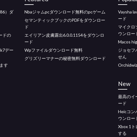
86）ダ
Nbaジャムpcダウンロード無料のpcゲーム
Vaysha
ード
セマンティックブックのPDFをダウンロー
ド
マイクロソ
ウンロー
ロードの
エイリアン皮膚露出6.0.0.1154をダウンロ
ード
Macos hi
lk7デー
Wpファイルダウンロード無料
ジョセフ
せん
グリズリーマナーの秘密無料ダウンロード
ます
Orchid
New
最高のイ
ード
Heicコン
ウンロー
Xbox 
する