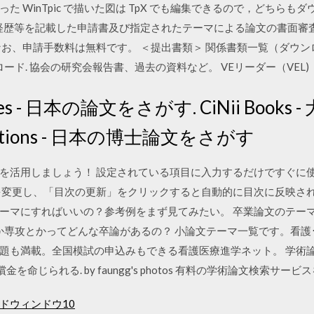
 WinTpic で描いた図は TpX でも編集できるので，どちらも
、経歴等を記載した申請書及び指定されたテーマによる論文の書面審
お、申請手数料は無料です。 ＜提出書類＞ 関係書類一覧（ダウンロ
ード. 協会の研究会報告書、過去の資料など。 VEリーダー（VEL)
icles - 日本の論文をさがす. CiNii Boo
ertations - 日本の博士論文をさがす
を活用しましょう！ 設定されている項目に入力するだけですぐに
を変更し、「目次の更新」をクリックすると自動的に目次に反映され
ーマにすればいいの？参考例をまず見てみたい。 卒業論文のテー
とか専攻とかってどんな卒論があるの？ 小論文テーマ一覧です。看護
題も満載。全国模試の申込みもできる看護医療進学ネット。 学術
償金を命じられる. by faungg's photos 有料の学術論文検索サー
ドウィンドウ10