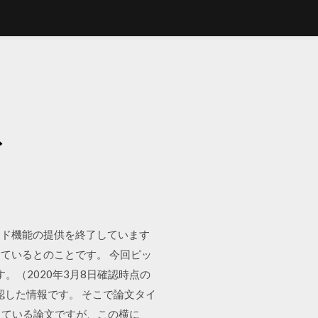
ド
ード機能の提供を終了しています
ているとのことです。 今回ピッ
。（2020年3月8日確認時点の
確認した情報です。 そこで論文タイ
探している論文ですが、この横に