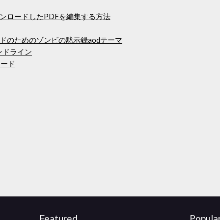
ンロードしたPDFを編集する方法
ドのためのゾンビの黙示録aodテーマ
ンドライン
ンロード
Featured
Popula