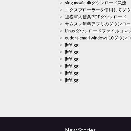
sing movie 4kダウンロード急流
エクスプローラーを使用してダウ
退役軍人信条PDFダウンロード
サムスン無料アプリのダウンロー
Linuxダウンロードファイルコマ
eudora email windows 10ダウ
jkfdlgg
jkfdlgg
jkfdlgg
jkfdlgg
jkfdlgg
jkfdlgg
New Stories