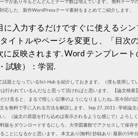
ーマがあり今もどんどんとテーマ数は増えています。 無料テーマの
応した、新作WordPressテーマ素材をまとめてご紹介します。
目に入力するだけですぐに使えるシン
章のタイトルやページを変更し、「目次
に反映されます. Word テンプレー
・試験）：学習.
話題となっているSci-Hub を紹介しておきます。（僕も使用して
では行われているんだなと思って頂ければと思います。 【論文検索
ルだけ見ると、まるで怪しい記事のようになりましたね…笑今回の
無料で手に入れる方法を解説します。 Sep 27, 2011 · 学術論
い。（論文の原題を打ち込めば表示されるような感じで）よろしく
allで無料版をダウンロードするにしろ、大学図書館でアクセスして保存
ことになるかと思います。 本文あり(無料) 抄録あり: 最新の5年分に