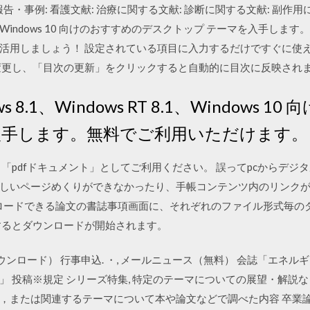
報告・事例: 看護文献: 治療に関する文献: 診断に関する文献: 副作用に関
 RT 8.1、Windows 10 向けのおすすめのデスクトップ テーマを入手
活用しましょう！ 設定されている項目に入力するだけですぐに使
変更し、「目次の更新」をクリックすると自動的に目次に反映され
ows 8.1、Windows RT 8.1、Windows
入手します。無料でご利用いただけます。
「pdfドキュメント」としてご利用ください。 誤ってpcからデジ
しいページめくりができなかったり、手帳コンテンツ内のリンク
ンロードできる論文の書誌事項画面に、それぞれのファイル形式毎の
するとダウンロードが開始されます。
ダウンロード） 行事申込. ・, メールニュース（無料） 会誌「エネ
投稿※規定 シリーズ特集, 特定のテーマについての展望・解説などを連
，または関連するテーマについて本や論文などで調べた内容 卒業論文