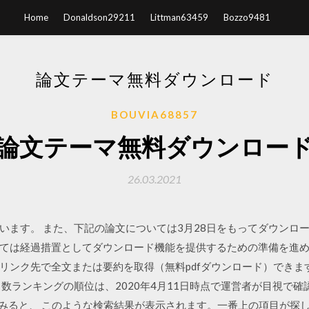
Home
Donaldson29211
Littman63459
Bozzo9481
論文テーマ無料ダウンロード
BOUVIA68857
論文テーマ無料ダウンロー
26.03.2021
います。 また、下記の論文については3月28日をもってダウンロ
ては経過措置としてダウンロード機能を提供するための準備を進め
ンク先で全文または要約を取得（無料pdfダウンロード）できます
セス数ランキングの順位は、2020年4月11日時点で運営者が目視で
で検索してみると、 このような検索結果が表示されます。一番上の項目が