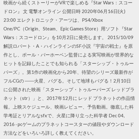
映画から続くストーリーがVRで楽しめる『Star Wars：スコー
ドロン』 文 電撃オンライン 公開日時 2020年06月16日(火)
23:00 エレクトロニック・アーツは、PS4/Xbox
One/PC（Origin、Steam、Epic Games Store）用ソフト『Star
Wars：スコードロン』を10月2日に発売します。 2015/10/09
解説ロバート・A・ハインラインのSF小説『宇宙の戦士』を原
作とし、ポール・バーホーベン監督による実写映画が世界的な
ヒットを記録したことでも知られる「スターシップ・トゥルー
パーズ」。第1作の映画化から20年、待望のシリーズ最新作が
フルCGの ――火星、バグる。そして地球もバグる！2月10日
に公開された映画「スターシップ・トゥルーパーズ レッドプラ
ネット（str）」と、2017年12月に レッド プラネットの作品情
報。上映スケジュール、映画レビュー、予告動画。徹底した科
学考証とリアルなsfxで、火星に降り立った科学者 Dec 04,
2016 · pcゲームのプラネットコースターの値段やダウンロード
方法などをいろいろ詳しく教えてください。