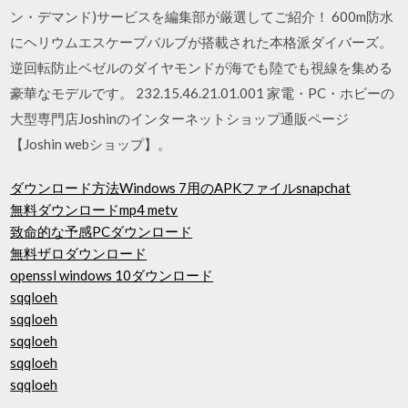
ン・デマンド)サービスを編集部が厳選してご紹介！ 600m防水
にヘリウムエスケープバルブが搭載された本格派ダイバーズ。
逆回転防止ベゼルのダイヤモンドが海でも陸でも視線を集める
豪華なモデルです。 232.15.46.21.01.001 家電・PC・ホビーの
大型専門店Joshinのインターネットショップ通販ページ
【Joshin webショップ】。
ダウンロード方法Windows 7用のAPKファイルsnapchat
無料ダウンロードmp4 metv
致命的な予感PCダウンロード
無料ザロダウンロード
openssl windows 10ダウンロード
sqqloeh
sqqloeh
sqqloeh
sqqloeh
sqqloeh