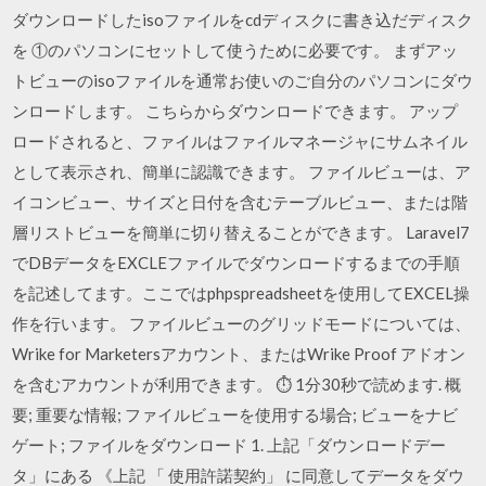
ダウンロードしたisoファイルをcdディスクに書き込だディスク
を ①のパソコンにセットして使うために必要です。 まずアッ
トビューのisoファイルを通常お使いのご自分のパソコンにダウ
ンロードします。 こちらからダウンロードできます。 アップ
ロードされると、ファイルはファイルマネージャにサムネイル
として表示され、簡単に認識できます。 ファイルビューは、ア
イコンビュー、サイズと日付を含むテーブルビュー、または階
層リストビューを簡単に切り替えることができます。 Laravel7
でDBデータをEXCLEファイルでダウンロードするまでの手順
を記述してます。ここではphpspreadsheetを使用してEXCEL操
作を行います。 ファイルビューのグリッドモードについては、
Wrike for Marketersアカウント、またはWrike Proof アドオン
を含むアカウントが利用できます。 ⏱ 1分30秒で読めます. 概
要; 重要な情報; ファイルビューを使用する場合; ビューをナビ
ゲート; ファイルをダウンロード 1. 上記「ダウンロードデー
タ」にある 《上記 「 使用許諾契約」 に同意してデータをダウ