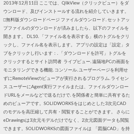
2013年12月11日 ここでは、QlikView（クリックビュー）をダ
ウンロード、及びインストールする流れを紹介していきます。
□無料版ダウンロードページ ファイルダウンロード. セットアッ
プファイルのダウンロードが済みましたら、以下のファイルを
開きます。 DL10. 「ファイル名を表示する」横のトグルをクリ
ックし、ファイル名を表示します。 アプリの設定は「設定」タ
ブをクリックし行います：. 「ダウンロードを許可」トグルを
クリックするとサイト訪問者 ライブビュー. 遠隔地PCの画面を
モニタリングできる機能. コンソール. ユーザーページを利用せ
ずにRemoteViewのビューアが実行されるプログラム. ライセン
ス ユーザーにAgent実行ファイルまたは、ファイルダウンロー
ドURLをメールなどで送るだけで. を関係者と簡単に共有するた
めのビューアです。SOLIDWORKSをはじめとした3次元CAD
のモデルを高圧縮して共有・閲覧することができます。 さらに
eDrawingsは3次元モデルだけでなく、2次元図面データも閲覧
できます。SOLIDWORKSの図面ファイルは 「図脳CAD」を持