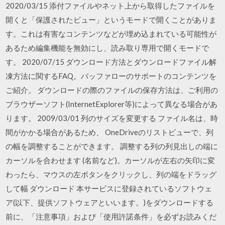
2020/03/15 添付ファイルやネット上から取得したファイルを
開くと「保護されたビュー」というモードで開くことがありま
す。これは有害なコンテンツなどが埋め込まれている可能性が
あるため編集機能を無効にし、読み取り専用で開くモードで
す。 2020/07/15 ダウンロード方法とダウンロードファイル解
凍方法に関するFAQ。バッファローのサポートのコンテンツを
ご紹介。 ダウンロードの際のファイルの保存方法は、ご利用の
ブラウザーソフト(InternetExplorer等)によって異なる場合があ
ります。 2009/03/01 列のサイズを変更する ファイル名は、時
間がかかる場合があるため、 OneDriveのリストビューで、列
の幅を調整することができます。 調整する列の列見出しの端に
カーソルを合わせます (名前など)。カーソルが左右の矢印に変
わったら、マウスの左ボタンをクリックし、列の端をドラッグ
して幅 ダウンロード 本サービスに登録されているソフトウェ
ア(以下、提供ソフトウェアといいます。)をダウンロードする
前に、「注意事項」および「使用許諾条件」を必ずお読みくだ