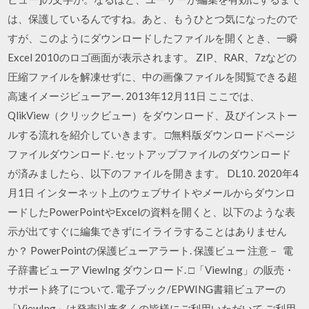
は、保護しているんですね。あと、もうひとつ気になったので
すが、このようにダウンロードしたファイルを開くとき、一瞬
Excel 2010のロゴ画面が表示されます。 ZIP、RAR、7zなどの
圧縮ファイルを解凍せずに、中の画像ファイルを閲覧できる超
高速イメージビューアー. 2013年12月11日 ここでは、
QlikView（クリックビュー）をダウンロード、及びインストー
ルする流れを紹介していきます。 □無料版ダウンロードページ
ファイルダウンロード. セットアップファイルのダウンロード
が済みましたら、以下のファイルを開きます。 DL10. 2020年4
月1日 インターネット上のウェブサイトやメールからダウンロ
ードしたPowerPointやExcelの資料を開くと、以下のような表
示が出てすぐに編集できずにイライラすることはありません
か？ PowerPointの保護ビューアラート. 保護ビュー 注意－ 電
子辞書ビューア ViewIng ダウンロード. □「ViewIng」の販売・
サポート終了について. 電子ブック/EPWING書籍ビュアーの
「ViewIng」は発売以来多くの皆様にご利用いただいて ご利用