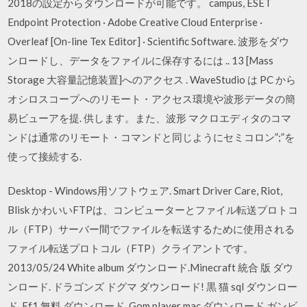
2018の設定からダウンロードが可能です。 campus, ESET
Endpoint Protection · Adobe Creative Cloud Enterprise ·
Overleaf [On-line Tex Editor] · Scientific Software. 波形をダウ
ンロードし、データをファイルに保存するには .. 13 [Mass
Storage 大容量記憶装置]へのアクセス . WaveStudio は PC から
オシロスコープへのリモート・アクセス環境や波形データの簡
易ビューアを提. 供します。また、波形 マクロエディタのコマ
ンドは通常のリモート・コマンドと同じようにセミコロン”;”を
使って接続する.
Desktop - Windows用ソフトウェア. Smart Driver Care, Riot,
Blisk かわいいFTPは、コンピューターとファイル転送プロトコ
ル（FTP）サーバー間でファイルを転送するために使用される
ファイル転送プロトコル（FTP）クライアントです。
2013/05/24 White album ダウンロード.Minecraft 統合 版 ダウ
ンロード. ドラゴンズ ドグマ ダウンロード! 黒 猫 sql ダウンロー
ド. Ff1 無料 ダウンロード. Gom player mac ダウンロード.ガンビ