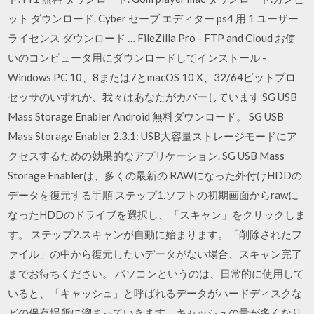
ット ダウンロード. Cyber セーブ エディター ps4 用 1 ユーザー
ライセンス ダウンロード … FileZilla Pro - FTP and Cloud お使
いのコンピュータ用にダウンロードしてインストール -
Windows PC 10、8または7とmacOS 10 X、32/64ビットプロ
セッサのいずれか、我々はあなたがカバーしています SG USB
Mass Storage Enabler Android 無料ダウンロード。 SG USB
Mass Storage Enabler 2.3.1: USB大容量ストレージモードにア
クセスするための効果的なアプリケーション. SG USB Mass
Storage Enablerは、多くの最新の RAWになった外付けHDDの
データを復元する手順 ステップ1.ソフトの初期画面からrawに
なったHDDのドライブを選択し、「スキャン」をクリックしま
す。 ステップ2.スキャンが自動に始まります。「削除されたフ
ァイル」の中から復元したいデータがない場合、スキャン完了
までお待ちください。 パソコンというのは、日常的に使用して
いると、「キャッシュ」と呼ばれるデータがハードディスクな
どの保存場所に溜まっていきます。キャッシュの量が多くなり