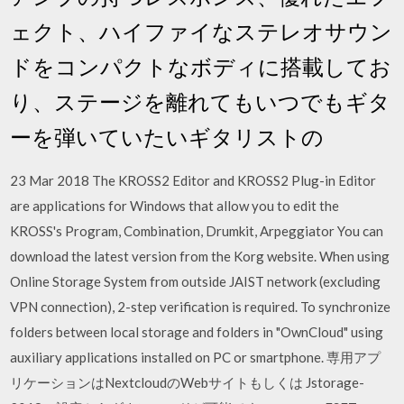
ェクト、ハイファイなステレオサウン
ドをコンパクトなボディに搭載してお
り、ステージを離れてもいつでもギタ
ーを弾いていたいギタリストの
23 Mar 2018 The KROSS2 Editor and KROSS2 Plug-in Editor
are applications for Windows that allow you to edit the
KROSS's Program, Combination, Drumkit, Arpeggiator You can
download the latest version from the Korg website. When using
Online Storage System from outside JAIST network (excluding
VPN connection), 2-step verification is required. To synchronize
folders between local storage and folders in "OwnCloud" using
auxiliary applications installed on PC or smartphone. 専用アプ
リケーションはNextcloudのWebサイトもしくは Jstorage-