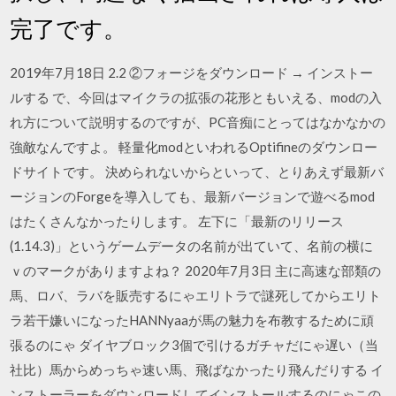
完了です。
2019年7月18日 2.2 ②フォージをダウンロード → インストー
ルする で、今回はマイクラの拡張の花形ともいえる、modの入
れ方について説明するのですが、PC音痴にとってはなかなかの
強敵なんですよ。 軽量化modといわれるOptifineのダウンロー
ドサイトです。 決められないからといって、とりあえず最新バ
ージョンのForgeを導入しても、最新バージョンで遊べるmod
はたくさんなかったりします。 左下に「最新のリリース
(1.14.3)」というゲームデータの名前が出ていて、名前の横に
ｖのマークがありますよね？ 2020年7月3日 主に高速な部類の
馬、ロバ、ラバを販売するにゃエリトラで謎死してからエリト
ラ若干嫌いになったHANNyaaが馬の魅力を布教するために頑
張るのにゃ ダイヤブロック3個で引けるガチャだにゃ遅い（当
社比）馬からめっちゃ速い馬、飛ばなかったり飛んだりする イ
ンストーラーをダウンロードしてインストールするのにゃこの