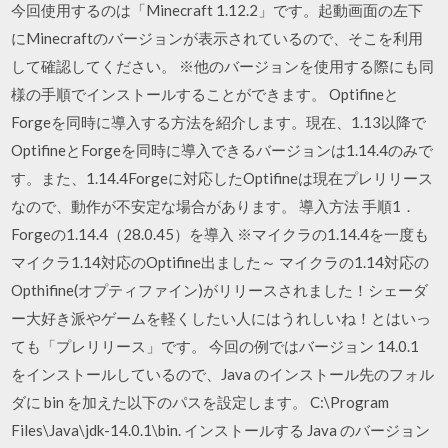
今回使用するのは「Minecraft 1.12.2」です。起動画面の左下
にMinecraftのバージョンが表示されているので、そこを利用
して確認してください。 ※他のバージョンを使用する際にも同
様の手順でインストールすることができます。 Optifineと
Forgeを同時に導入する方法を紹介します。現在、1.13以降で
OptifineとForgeを同時に導入できるバージョンは1.14.4のみで
す。また、1.14.4Forgeに対応したOptifineは現在プレリリース
なので、動作が不安定な場合があります。 導入方法 手順1．
Forgeの1.14.4（28.0.45）を導入 ※マイクラの1.14.4を一度も
マイクラ1.14対応のOptifine出ました～ マイクラの1.14対応の
Opthifine(オプティファイン)がリリースされました！シェーダ
ー大好き派やゲームを軽くしたい人にはうれしいね！とはいっ
ても「プレリリース」です。 今回の例ではバージョン 14.0.1
をインストールしているので、Java のインストール先のフォル
ダに bin を加えた以下のパスを設定します。 C:\Program
Files\Java\jdk-14.0.1\bin. インストールする Java のバージョン