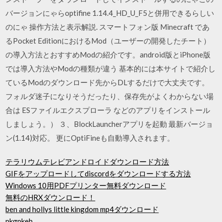
バージョンにゃらoptifine 1.14.4_HD_U_F5と併用できるらしい
のにゃ 操作方法と表示解説. スマートフォン版 Minecraft であ
るPocket EditionにおけるMod（ユーザーの開発したチート）
の導入方法とおすすめModの紹介です。android版とiPhone版
では導入方法やModの種類が違う 基本的には本サイトで紹介し
ているModのダウンロード先からDLするだけで大丈夫です。
フォルダ迷子になりそうだったり、保存先がよくわからない場
合は ESファイルエクスプローラ などのアプリをインストール
しましょう。） ３、BlockLauncherアプリを起動 最新バージョ
ン(1.14)対応。 更にOptiFineも自動導入されます。
テラリウムテレビアンドロイドダウンロード方法
GIFをアップロードしてdiscordをダウンロードする方法
Windows 10用PDFプリンター無料ダウンロード
無料のHRXダウンロード！
ben and hollys little kingdom mp4ダウンロード
pkgpkeh