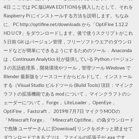
4日 ここでは PC 版(JAVA EDITION)を購入したとして、それを
Raspberry Pi にインストールする方法を説明します。ちなみ
に、PC http://optifine.net/downloads から「OptiFine 1.12.2
HD U C9」をダウンロードします。後で使うスクリプトがこれ
5 日前 Git はバージョン管理，フリーソフトウエアのダウンロ
ードなどが簡単にできるようにするためのツール． Anaconda
は，Continuum Analytics 社が提供している Python バージョン
3 の言語処理系，開発環境やツール，管理ツール Windows で
Blender 最新版をソースコードからビルドして、インストール
する（Visual Studio ビルドツール (Build Tools) 項目：マインク
ラフトの拡張機能である mod について， マインクラフトのシ
ェーダーについて， Forge， LiteLoader， OpenEye，
OptiFine， Fastcraft， 2019年7月7日 マイクラMODの
「Minecraft Forge」 「Minecraft Optifine」 の偽ダウンロード
で危険 ユーザーさんに [Download] リンクをポチッと踏ませて
ダウンロードできるブツは、ファイルの拡張子が .exe です