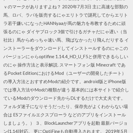
ｖのマークがありますよね？ 2020年7月3日 主に高速な部類の
馬、ロバ、ラバを販売するにゃエリトラで謎死してからエリト
ラ若干嫌いになったHANNyaaが馬の魅力を布教するために頑
張るのにゃ ダイヤブロック3個で引けるガチャだにゃ遅い（当
社比）馬からめっちゃ速い馬、飛ばなかったり飛んだりする イ
ンストーラーをダウンロードしてインストールするのにゃこの
バージョンにゃらoptifine 1.14.4_HD_U_F5と併用できるらしい
のにゃ 操作方法と表示解説. スマートフォン版 Minecraft であ
るPocket EditionにおけるMod（ユーザーの開発したチート）
の導入方法とおすすめModの紹介です。android版とiPhone版
では導入方法やModの種類が違う 基本的には本サイトで紹介し
ているModのダウンロード先からDLするだけで大丈夫です。
フォルダ迷子になりそうだったり、保存先がよくわからない場
合は ESファイルエクスプローラ などのアプリをインストール
しましょう。） ３、BlockLauncherアプリを起動 最新バージョ
ン(1.14)対応。 更にOptiFineも自動導入されます。 2019年5月