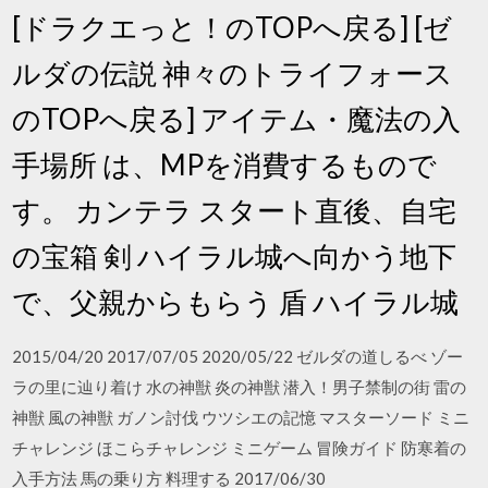
[ドラクエっと！のTOPへ戻る] [ゼ
ルダの伝説 神々のトライフォース
のTOPへ戻る] アイテム・魔法の入
手場所 は、MPを消費するもので
す。 カンテラ スタート直後、自宅
の宝箱 剣 ハイラル城へ向かう地下
で、父親からもらう 盾 ハイラル城
2015/04/20 2017/07/05 2020/05/22 ゼルダの道しるべ ゾー
ラの里に辿り着け 水の神獣 炎の神獣 潜入！男子禁制の街 雷の
神獣 風の神獣 ガノン討伐 ウツシエの記憶 マスターソード ミニ
チャレンジ ほこらチャレンジ ミニゲーム 冒険ガイド 防寒着の
入手方法 馬の乗り方 料理する 2017/06/30