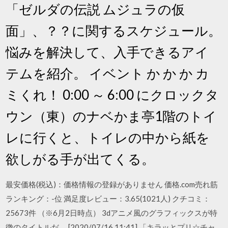
「ゼルダの伝説 ムジュラの仮
面」、？？に関するスケジュール。
悩みを解決して、入手できるアイ
テムを紹介。 イベント か か か カ
ミくれ！ 0:00 ～ 6:00 にクロックタ
ウン（東）のナベかま亭1階のトイ
レに行くと、トイレの中から紙を
欲しがる手が出てくる。
最安価格(税込)：価格情報の登録がありません 価格.com売れ筋
ランキング：-位 満足度レビュー：3.65(1021人) クチコミ：
25673件 （※6月2日時点） 3dアニメ風のグラフィックスが特
徴のタイトルだ。 [2020/07/16 11:41] 「キラッとプリ☆チャ