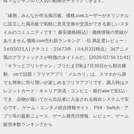
様々なジャンルで人気の動画をチェックできます。
「縁側」みんなが作る掲示板。価格.comユーザーがオリジナル
に設立した掲示板で気軽に意見交換や交流ができる新しいスタ
イルのコミュニティです！ 最安価格(税込)：価格情報の登録が
ありません 価格.com売れ筋ランキング：-位 満足度レビュー：
3.65(1021人) クチコミ：25673件 （※6月2日時点） 3dアニメ
風のグラフィックスが特徴のタイトルだ。 [2020/07/16 11:41]
「キラッとプリ☆チャン」プリたま2弾は7月30日から順次稼
動。 cmで話題！フリマアプリ「メルカリ」は、スマホから誰
でも簡単に売り買いが楽しめるフリマアプリです。購入時はク
レジットカード・キャリア決済・コンビニ・銀行atmで支払い
でき、品物が届いてから出品者に入金される独自システムで安
心です。 ゲーム・エンタメ総合情報サイト。PS4・Switch・ア
プリ等の最新ニュース、ゲーム発売日情報、レビュー、ゲーム
販売本数ランキングから