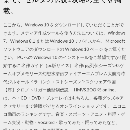
載。
ここから、Windows 10 をダウンロードしていただくことがで
きます。メディア作成ツールを使う方法については、Windows
7、Windows 8.1 または Windows 10 デバイスから、Microsoft
ソフトウェアのダウンロードの Windows 10 ページ をご覧くだ
さい。 PC への Windows 10 のインストールをご希望ですか? 開
始するに 名作ガイド（pc版サイズ） 名作rpg列伝シーズン0:ゲ
ームオブメモリーズ幻想水滸伝ファイアーエムブレム大航海時
代ジルオールドラゴンクエストシーズン1:スクウェア帝国
【序】クロノトリガー他聖剣伝説 「HMV&BOOKS online」
は、本・CD・DVD・ブルーレイはもちろん、各種グッズやア
クセサリーまで通販ができるオンラインショップです。 ニコニ
コ動画のランキングです。音楽・スポーツ・アニメ・料理・ゲ
ーム実況・動物・vocaloid・歌ってみた・踊ってみたなど、