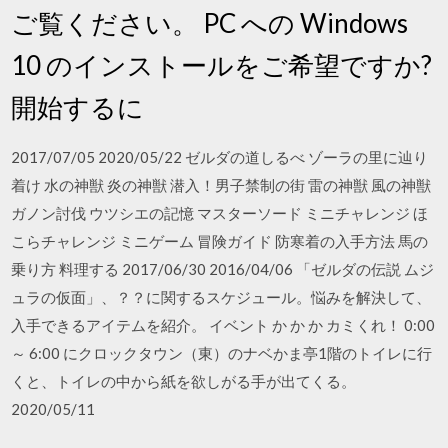
ご覧ください。 PC への Windows
10 のインストールをご希望ですか?
開始するに
2017/07/05 2020/05/22 ゼルダの道しるべ ゾーラの里に辿り
着け 水の神獣 炎の神獣 潜入！男子禁制の街 雷の神獣 風の神獣
ガノン討伐 ウツシエの記憶 マスターソード ミニチャレンジ ほ
こらチャレンジ ミニゲーム 冒険ガイド 防寒着の入手方法 馬の
乗り方 料理する 2017/06/30 2016/04/06 「ゼルダの伝説 ムジ
ュラの仮面」、？？に関するスケジュール。悩みを解決して、
入手できるアイテムを紹介。 イベント か か か カミくれ！ 0:00
～ 6:00 にクロックタウン（東）のナベかま亭1階のトイレに行
くと、トイレの中から紙を欲しがる手が出てくる。
2020/05/11