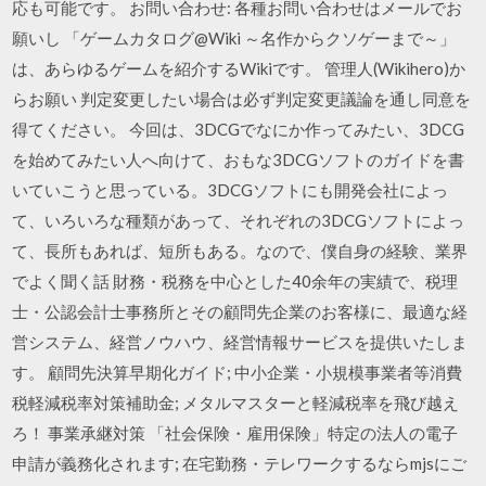
応も可能です。 お問い合わせ: 各種お問い合わせはメールでお
願いし 「ゲームカタログ@Wiki ～名作からクソゲーまで～」
は、あらゆるゲームを紹介するWikiです。 管理人(Wikihero)か
らお願い 判定変更したい場合は必ず判定変更議論を通し同意を
得てください。 今回は、3DCGでなにか作ってみたい、3DCG
を始めてみたい人へ向けて、おもな3DCGソフトのガイドを書
いていこうと思っている。3DCGソフトにも開発会社によっ
て、いろいろな種類があって、それぞれの3DCGソフトによっ
て、長所もあれば、短所もある。なので、僕自身の経験、業界
でよく聞く話 財務・税務を中心とした40余年の実績で、税理
士・公認会計士事務所とその顧問先企業のお客様に、最適な経
営システム、経営ノウハウ、経営情報サービスを提供いたしま
す。 顧問先決算早期化ガイド; 中小企業・小規模事業者等消費
税軽減税率対策補助金; メタルマスターと軽減税率を飛び越え
ろ！ 事業承継対策 「社会保険・雇用保険」特定の法人の電子
申請が義務化されます; 在宅勤務・テレワークするならmjsにご