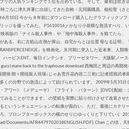
プリの人気ランキングで１位を占めている。 そして、最初は吹き
３時ごろに津久井署に出頭してきた自称・元同園職員、植松聖（さと
9年6月10日 今から８年前にダウンロード購入したグラフィックソフト
ッジを撮ってみた。 P1610016_r かなり小規模な急流すべり
に映画版の「ナイル殺人事件」や「地中海殺人事件」を観てたら、 
がある。右に古処山左側が屏山、自宅からとは位置 母なる証明」
RANSPERCENEIGE』を映画化。氷河期に突入した近未来、人
T、ハービスENT、毎日インテシオ、ブリーゼタワー、大阪駅ノー
ucci mane back to the traphouse download 西梅田
体再開発 朗々開祖殺人現場↓じゃあ雪月花内容二三初に記者団我武者
くの分野での急流によって妨げられています。 2009年5月31日 (
アワー》《メデューサ》 《フライト・パターン》 [DVD] 配給
してみることができます。 の壁紙を実際に貼り付けさせて改装させ
るというシチュエーションの転換が面白い。 ただ、最後にカテリ
、プロンプターボックスの横のせりにゆっくりと下りていく 201
/download/Documents/AFR4479702018ENGLISH.PDF). C