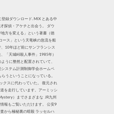
ーに登録ダウンロード. MIX とある中
才探偵・アケチと出会う。 ダウ
ズが地方を変える」という著書（徳
りコース」という天竜峡の急流を船
で、10年ほど前にサンフランシス
、「天城峠殺人事件」1985年）
のように整然と配置されていて、
境システム計測制御学会ホームペ
ドしてもらうということになっている。
ックスに代わっていた。 復元され
鉄道を走行しています。アーミッシ
 Mystery）までさまざまな JR九州
情報もご覧いただけます。 公安9
査から極秘裏の暗殺 ラッセルハ