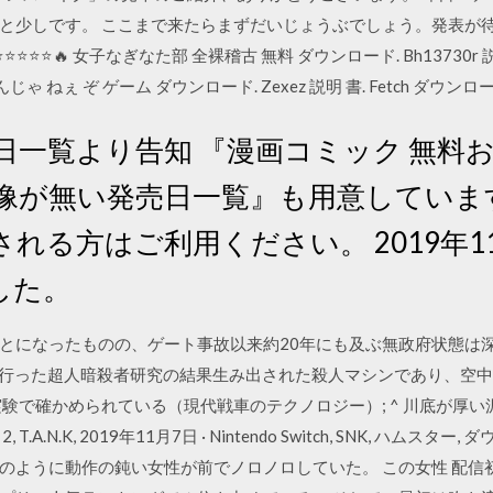
と少しです。 ここまで来たらまずだいじょうぶでしょう。発表が待ち
⭐⭐🔥 女子なぎなた部 全裸稽古 無料 ダウンロード. Bh13730r 説明
 んじゃ ねぇ ぞ ゲーム ダウンロード. Zexez 説明 書. Fetch ダウンロ
日一覧より告知 『漫画コミック 無料
画像が無い発売日一覧』も用意していま
れる方はご利用ください。 2019年1
した。
とになったものの、ゲート事故以来約20年にも及ぶ無政府状態は
が極秘裏に行った超人暗殺者研究の結果生み出された殺人マシンであり、
実験で確かめられている（現代戦車のテクノロジー）; ^ 川底が厚
.N.K, 2019年11月7日 · Nintendo Switch, SNK, ハム
のように動作の鈍い女性が前でノロノロしていた。 この女性 配信