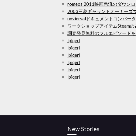
romeos 2011映画急流のダウン
2003三菱ギャラントオーナー
unviersalドキュメントコン
ワークショップアイテムSteam
調査発見無料のフルエピソードを
lpiqerl
lpiqerl
lpiqerl
lpiqerl
lpiqerl
lpiqerl
New Stories