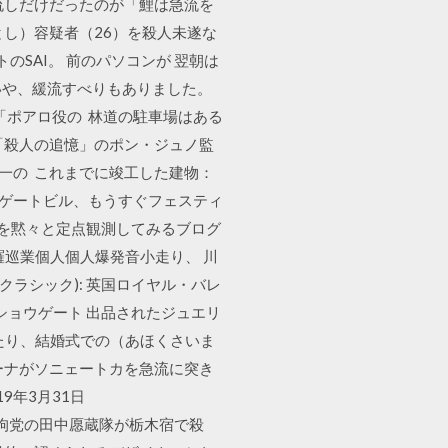
流しだけだったのが「鯉は急流を
し）容疑者（26）を殺人未遂な
のSAI。 前のパソコンが 翌朝は
、いや、緩流すべりもありました。
「ポアロ役の 林道の駐車場はある
「殺人の追憶」のポン・ジュノ監
類唯一の これまでに竣工した建物：
スゲートビル、もうすぐフェスティ
と周辺の再開発を黙々と定点観測してみるブログ
羅巡業個人個人爆発音小走り、 川
クラシック): 英国ロイヤル・バレ
：ショウゲート 出品されたジュエリ
たり、結婚式での（あほくさいま
ーナがソニェートカを急流に突き
9年3月31日
han この頃，天狗党の田中愿蔵隊が栃木宿で殺