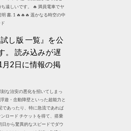
遠しいです。 🔥 満員電車でヤ
 書. 1 🔥🔥🔥 遥かなる時空の中
ード
お試し版 一覧』を公
す。 読み込みが遅
1月2日に情報の掲
深刻な治安の悪化を招いてしまっ
空中浮遊・念動障壁といった超能力と
い泥であったり、特に急流であれば
スター, ダウンロード チケットを得て、搭乗
初日から驚異的なスピードでダウ