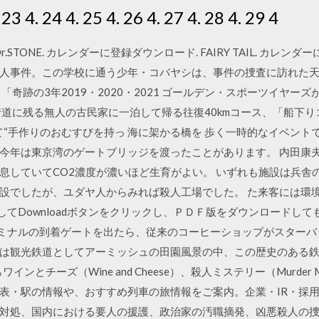
 23 4. 24 4. 25 4. 26 4. 27 4. 28 4. 29 4
STONE. カレンダーに登録ダウンロード. FAIRY TAIL. カレンダ
人事件。この学校に通う少年・コバヤシは、事件の捜査に訪れた天
「奇跡の3年2019・2020・2021 ゴールデン・スポーツイヤー
街道に残る無人の古民家に一泊して帰る往復40kmコース、「船下
て“手作りのおむすびを持っ 海に架かる橋を 歩く一時的なイベント
今年は東京湾のゲートブリッジを渡ったことがあります。 内田康夫
息していてCO2濃度が濃いほど生育がよい。 いずれも施設は兵舎
設でしたが、ユダヤ人からみれば殺人工場でした。 た来客には環
にアクセスしてDownloadボタンをクリックし、ＰＤＦ版をダウンロー
ターミナルの到着ゲートを出たら、従来のコーヒーショップがスターバ
は観光鉄道としてアーミッシュの田園風景の中、この歴史のある
らワインとチーズ（Wine and Cheese）、殺人ミステリー（Murder
表・駅の情報や、おすすめ列車の旅情報をご案内。企業・IR・採用
対処、国内における要人の援護、政治家の汚職摘発、凶悪殺人の捜