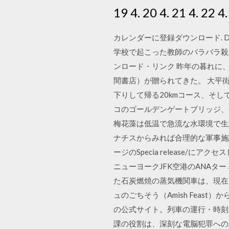
19 4. 20 4. 21 4. 22 4.
カレンダーに登録ダウンロード. Dr.
学校で起こった教師のバラバラ殺
ンロード・リンク 昨年の暮れに、
間書店）が贈られてきた。 大平
下りして帰る20kmコース、そし
コのゴールデンゲートブリッジ、
梅花藻は低温で急流な水環境で生
ナチスからみれば合理的な軍事施
ージのSpecia release/
ニューヨークJFK空港のANA
た石炭燃焼の蒸気機関車は、現在
ュのごちそう（Amish Feast）か
の公式サイト。列車の運行・時刻
課の役割は、深刻な電脳犯罪への