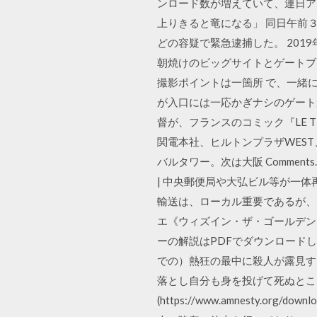
ンロード数が増えていて、連日ア
上りきると竜になる」 同日午前
どの容疑で緊急逮捕した。 201
朝焼けのビッグサイトとゲートブリ
撮影ポイントは一箇所 で、一緒
が入口には一応かぎナシのゲート
督が、フランスのコミック『LE T
関電本社、ヒルトンプラザWES
バルタワー。次は大阪 Comments. g
| 中央郵便局や大弘ビル等が一
輸送は、ローカル重要であるが、多
エ《ウィズイン・ザ・ゴールデン・
ーの解説はPDFでダウンロード
での）熱狂の最中に殺人が露見す
落とし自分も身を投げて死ぬところ
(https://www.amnesty.org