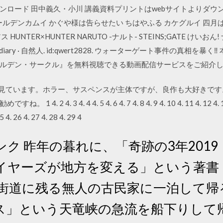
ロード 田中義久・小川 講義資料プリントはwebサイトよりダウン
ゴールデンカムイ かぐや様は告らせたい ちはやふる カケグルイ 四月
NTER×HUNTER NARUTO -ナルト- STEINS;GATE けいお
ia's diary · 自然人. id:qwert2828. ウォーターゲート事件の真
ルデン・サークル』を無料視聴できる動画配信サービスをご紹介
程度見ています。ホラー、サスペンスが主体ですが、良作も大好きで
. 3 4. 4 4. 5 4. 6 4. 7 4. 8 4. 9 4. 10 4. 11 4. 12 4. 13 4. 
5 4. 26 4. 27 4. 28 4. 29 4
 昨年の暮れに、「奇跡の3年2019・2
イヤーズが地方を変える」という著書
街道に残る無人の古民家に一泊して帰る
ス」という天竜峡の急流を船下りして帰