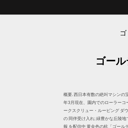
ゴ
ゴール
概要. 西日本有数の絶叫マシンの
年3月現在、園内でのローラーコー
ークスクリュー・ルーピング ダウ
の 同伴受け入れ; 緑豊かな丘陵
報 を配信中 黄金色の杭「ゴー