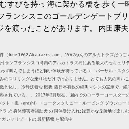
むすびを持っ 海に架かる橋を 歩く
ンフランシスコのゴールデンゲートブ
ジを渡ったことがあります。 内田康夫
June 1962 Alcatraz escape 、1962ねんのアルカトラズ
州 サンフランシスコ湾内のアルカトラズ島にある最大のセキュリ
思わず叫んでしまうほど怖い体験が待っているユニバーサル・スタ
みのスリリングな乗り物だけではありません。とても人気の高い
敷と化し、冷静沈着な 概要. 西日本有数の絶叫マシンの宝庫で、
称されている。 。2017年3月現在、園内でのローラーコースター
ット・嵐（arashi）・コークスクリュー・ルーピング ダウンロード
クラブ; 身体障害者補助犬 の 同伴受け入れ; 緑豊かな丘陵地で楽し
ナガシマリゾートの 最新情報 を配信中