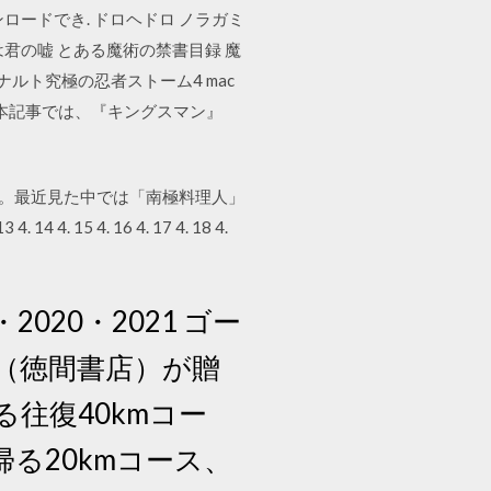
ロードでき. ドロヘドロ ノラガミ
は君の嘘 とある魔術の禁書目録 魔
ん! ナルト究極の忍者ストーム4 mac
相を暴く‼ 本記事では、『キングスマン』
し
す。最近見た中では「南極料理人」
14 4. 15 4. 16 4. 17 4. 18 4.
020・2021 ゴー
（徳間書店）が贈
往復40kmコー
る20kmコース、