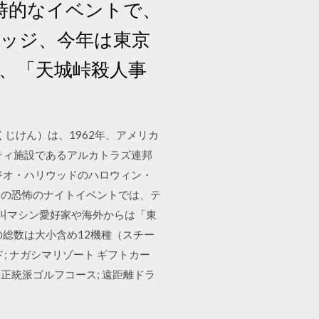
一時的なイベントで、
リッジ、今年は東京
、「天城峠殺人事
だつごくじけん）は、1962年、アメリカ
ティ施設であるアルカトラズ連邦
ジオ・ハリウッドのハロウィン・
この恐怖のナイトイベントでは、テ
絶叫マシン愛好家や海外からは「東
の総数は大小含め12機種（スチー
; ナガシマリゾート ギフトカー
む正統派ゴルフコース; 遠距離ドラ