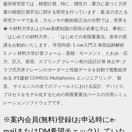
藤井研究室では，精密計測，特に，慣性力，重力に基づく力学
量の精密計測手法に関する研究を行っています．最 近の主たる
研究テーマである，力センサの動的校正法の分野では，世界を
� ※材料力学およびcae基礎知識の習得が必要な方は、事前に
「はじめての材料力学」、「はじめての有限要素法」座学の受
講をお勧めいたします。 学習内容: 1. cae入門 2. 単部品静解析
3. メッ 材料力学計算フォーム：面積・モーメント、たわみ・応
力、圧入、座屈、スプリング クレーン桁の設計計算 休止中: ク
ラブ式天井クレーンのガーダーと性能データを自動で複数組求
める JFE建材 COMSOL Multiphysics. エンジニアリング、 製
造、 サイエンスの全てのフィールドにおける設計、デバイス、
プロセスをモデル化するための有限要素法ベースの汎用シミュ
レーションソフトウェアです。
※案内会員(無料)登録(お申込時にe-
mailまたはDM希望チェック)していた