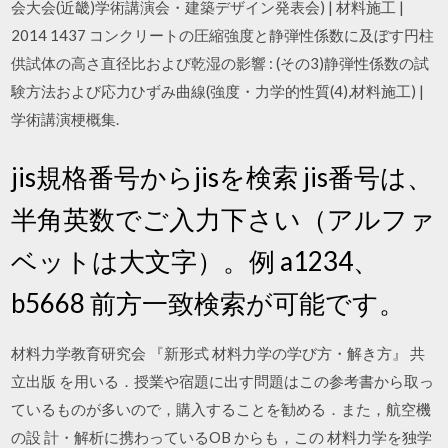
会大会(近畿)学術講演会・建築デザイン発表会) | 材料施工 |
2014 1437 コンクリートの圧縮強度と静弾性係数に及ぼす円柱
供試体の高さ直径比および乾湿の影響 : (その3)静弾性係数の試
験方法および応力ひずみ曲線(強度・力学的性質(4),材料施工) |
学術講演梗概集.
jis規格番号からjisを検索 jis番号は、
半角英数でご入力下さい（アルファ
ベットは大文字）。例 a1234、
b5668 前方一致検索が可能です。
材料力学教育研究会 『新形式 材料力学の学び方・解き方』 共
立出版 を用いる．授業や宿題に出す問題はこの参考書から取っ
ているものが多いので，購入することを勧める．また，航空機
の設 計・解析に携わっているOB からも，この 材料力学を独学