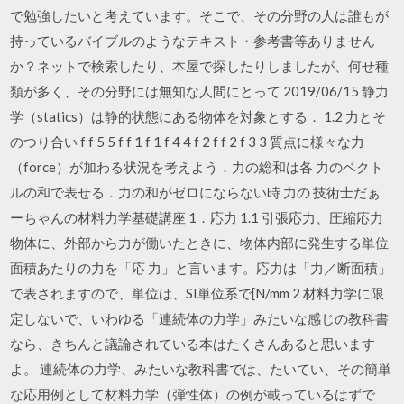
で勉強したいと考えています。そこで、その分野の人は誰もが
持っているバイブルのようなテキスト・参考書等ありません
か？ネットで検索したり、本屋で探したりしましたが、何せ種
類が多く、その分野には無知な人間にとって 2019/06/15 静力
学（statics）は静的状態にある物体を対象とする． 1.2 力とそ
のつり合い f f 5 5 f f 1 f 1 f 4 4 f 2 f f 2 f 3 3 質点に様々な力
（force）が加わる状況を考えよう．力の総和は各 力のベクト
ルの和で表せる．力の和がゼロにならない時 力の 技術士だぁ
ーちゃんの材料力学基礎講座 1．応力 1.1 引張応力、圧縮応力
物体に、外部から力が働いたときに、物体内部に発生する単位
面積あたりの力を「応 力」と言います。応力は「力／断面積」
で表されますので、単位は、SI単位系で[N/mm 2 材料力学に限
定しないで、いわゆる「連続体の力学」みたいな感じの教科書
なら、きちんと議論されている本はたくさんあると思います
よ。 連続体の力学、みたいな教科書では、たいてい、その簡単
な応用例として材料力学（弾性体）の例が載っているはずで