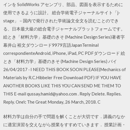
インを SolidWorks アセンブリ、部品、図面を表示するために
使用できるように設計。 総合学術電子ジャーナルサイト「j-
stage」－国内で発行された学術論文全文を読むことのでき
る、日本最大級の総合電子ジャーナルプラットフォームです。
絵とき「材料力学」基礎のきそ (Machine Design Series)著者字
幕井山 裕文ダウンロード9979言語JapanTerminal
correspondienteAndroid, iPhone, iPad, PC PDFダウンロード 絵
とき「材料力学」基礎のきそ (Machine Design Series) バイ
26/04/2017 · I NEED THIS BOOK SOON PLEASE(Mechanics of
Materials by R.C.Hibbeler Free Download PDF) IF YOU HAVE
ANOTHER BOOKS LIKE THIS YOU CAN SEND ME THEM TO
THIS E-mail qussay.hamid@yahoo.com . Reply Delete. Replies.
Reply. One'c The Great Monday, 26 March, 2018. C
材料力学は自分の手で問題を解くことが大切です．講義のなか
に適宜演習を交えながら授業をすすめていきます． 授業計画・