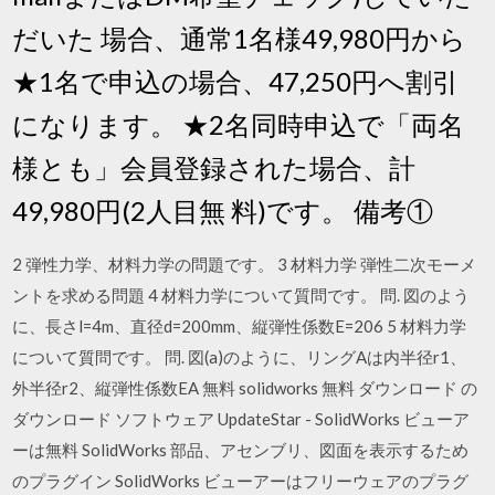
だいた 場合、通常1名様49,980円から
★1名で申込の場合、47,250円へ割引
になります。 ★2名同時申込で「両名
様とも」会員登録された場合、計
49,980円(2人目無 料)です。 備考①
2 弾性力学、材料力学の問題です。 3 材料力学 弾性二次モーメ
ントを求める問題 4 材料力学について質問です。 問. 図のよう
に、長さl=4m、直径d=200mm、縦弾性係数E=206 5 材料力学
について質問です。 問. 図(a)のように、リングAは内半径r1、
外半径r2、縦弾性係数EA 無料 solidworks 無料 ダウンロード の
ダウンロード ソフトウェア UpdateStar - SolidWorks ビューア
ーは無料 SolidWorks 部品、アセンブリ、図面を表示するため
のプラグイン SolidWorks ビューアーはフリーウェアのプラグ