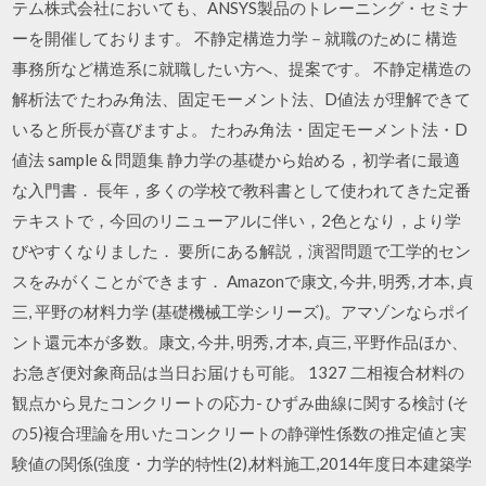
テム株式会社においても、ANSYS製品のトレーニング・セミナ
ーを開催しております。 不静定構造力学－就職のために 構造
事務所など構造系に就職したい方へ、提案です。 不静定構造の
解析法で たわみ角法、固定モーメント法、D値法 が理解できて
いると所長が喜びますよ。 たわみ角法・固定モーメント法・D
値法 sample & 問題集 静力学の基礎から始める，初学者に最適
な入門書． 長年，多くの学校で教科書として使われてきた定番
テキストで，今回のリニューアルに伴い，2色となり，より学
びやすくなりました． 要所にある解説，演習問題で工学的セン
スをみがくことができます． Amazonで康文, 今井, 明秀, 才本, 貞
三, 平野の材料力学 (基礎機械工学シリーズ)。アマゾンならポイ
ント還元本が多数。康文, 今井, 明秀, 才本, 貞三, 平野作品ほか、
お急ぎ便対象商品は当日お届けも可能。 1327 二相複合材料の
観点から見たコンクリートの応力- ひずみ曲線に関する検討 (そ
の5)複合理論を用いたコンクリートの静弾性係数の推定値と実
験値の関係(強度・力学的特性(2),材料施工,2014年度日本建築学