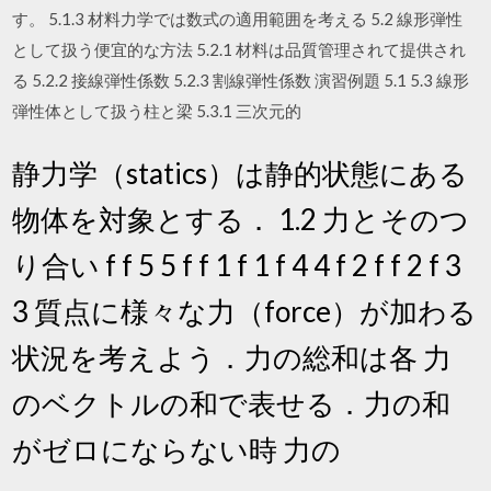
す。 5.1.3 材料力学では数式の適用範囲を考える 5.2 線形弾性
として扱う便宜的な方法 5.2.1 材料は品質管理されて提供され
る 5.2.2 接線弾性係数 5.2.3 割線弾性係数 演習例題 5.1 5.3 線形
弾性体として扱う柱と梁 5.3.1 三次元的
静力学（statics）は静的状態にある
物体を対象とする． 1.2 力とそのつ
り合い f f 5 5 f f 1 f 1 f 4 4 f 2 f f 2 f 3
3 質点に様々な力（force）が加わる
状況を考えよう．力の総和は各 力
のベクトルの和で表せる．力の和
がゼロにならない時 力の