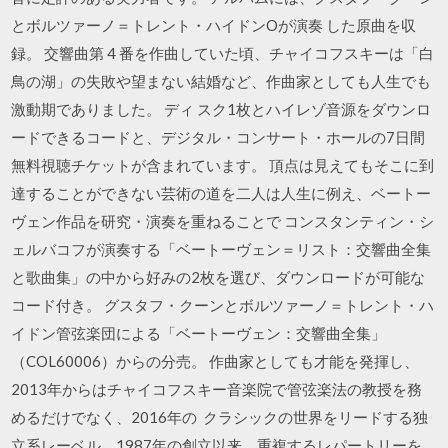
とボルツァーノ＝トレント・ハイドンOが演奏 した原曲を収
録。 交響曲第 4 番を作曲していた頃、チャイコフスキーは「白
鳥の湖」の失敗や望まない結婚など、作曲家としても人生でも
激動期でありました。 ディ スク1枚とハイレゾ音源をダウンロ
ードできるコードと、デジタル・コンサート・ホールの7日間
無料視聴チケットが含まれています。 頂点は見えてもそこに到
達することができない芸術の道を二人は人生に例え、ベートー
ヴェン作品を研究・演奏を重ねることで コンスタンティン・シ
ェルバコフが演奏する「ベートーヴェン＝リスト：交響曲全集
と歌曲集」の中から好みの2枚を選び、ダウンロードが可能な
コード付き。 グスタフ・クーンとボルツァーノ＝トレント・ハ
イドン管弦楽団による「ベートーヴェン：交響曲全集」
（COL60006）からの分売。 作曲家としても才能を発揮し、
2013年からはチャイコフスキー音楽院で管弦楽法の教授を務
めるだけでなく、2016年の クラシックの世界をリードする独
立系レーベル。1987年の創立以来、重複するレパートリーを