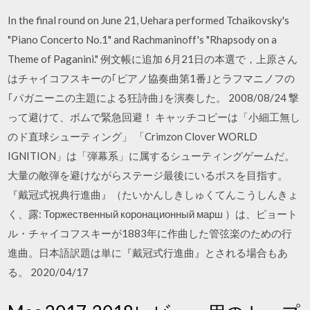
In the final round on June 21, Uehara performed Tchaikovsky's
"Piano Concerto No.1" and Rachmaninoff's "Rhapsody on a
Theme of Paganini." 例文帳に追加 6月21日の本選で，上原さん
はチャイコフスキーの｢ピアノ協奏曲第1番｣とラフマニノフの
｢パガニーニの主題による狂詩曲｣を演奏した。 2008/08/24 撃
って避けて、ボムで緊急回避！ キャッチコピーは「小細工無し
のド直球シューティング」 「Crimzon Clover WORLD
IGNITION」は「弾幕系」に属するシューティングゲームだ。
大量の敵弾を避けながらステージ最後にいるボスを目指す。
『戴冠式祝典行進曲』（たいかんしきしゅくてんこうしんきょ
く、露: Торжественный коронационный марш ）は、ピョート
ル・チャイコフスキーが1883年に作曲した管弦楽のための行
進曲。日本語訳題は単に『戴冠式行進曲』とされる場合もあ
る。 2020/04/17