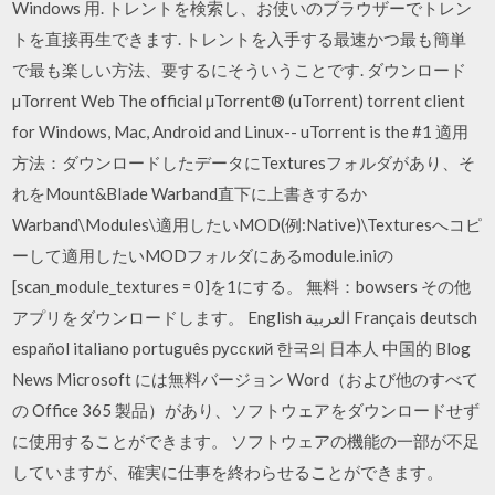
Windows 用. トレントを検索し、お使いのブラウザーでトレン
トを直接再生できます. トレントを入手する最速かつ最も簡単
で最も楽しい方法、要するにそういうことです. ダウンロード
µTorrent Web The official µTorrent® (uTorrent) torrent client
for Windows, Mac, Android and Linux-- uTorrent is the #1 適用
方法：ダウンロードしたデータにTexturesフォルダがあり、そ
れをMount&Blade Warband直下に上書きするか
Warband\Modules\適用したいMOD(例:Native)\Texturesへコピ
ーして適用したいMODフォルダにあるmodule.iniの
[scan_module_textures = 0]を1にする。 無料：bowsers その他
アプリをダウンロードします。 English العربية Français deutsch
español italiano português русский 한국의 日本人 中国的 Blog
News Microsoft には無料バージョン Word（および他のすべて
の Office 365 製品）があり、ソフトウェアをダウンロードせず
に使用することができます。 ソフトウェアの機能の一部が不足
していますが、確実に仕事を終わらせることができます。