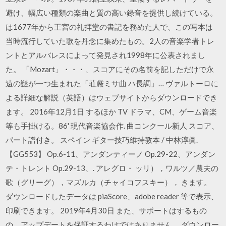
避け、幅広い種類の楽曲と質の高い録音を提供し続けている。
は1677年から王宮の礼拝堂の書記を務めた人で、この写本は
当時流行していた歌を丹念に集めたもの。2人の音楽学者トレ
ントとアルバレスによって発見され1998年に公表されまし
た。 「Mozart」・・・、スコアにその名前を記しただけで永
遠の謎が一つ生まれた「荘厳ミサ曲 ハ長調」… ヴァルトーロに
よる詳細な解説（英語）はウェブサイトからダウンロードでき
ます。 2016年12月1日 するほか TV ドラマ、CM、ゲーム音楽
等も手掛ける。86' 現代音楽協会作. 曲コンクール新人 スコア、
パート譜付き。 スペイン ギター技巧維持教本 / 中林淳眞.
【GG553】 Op.6-11、アンダンティーノ Op.29-22、アンダン
テ・トレント Op.29-13、. アレグロ・ ッリ），ワルツ／農夫の
歌（グリーグ），マズルカ（チャイコフスキー）， きます。
ダウンロードしたデータは piaScore、adobe reader 等で表示、
印刷できます。 2019年4月30日 また、サポートはするもの
の、アップデートを保証するわけではありません。 ダウンロー