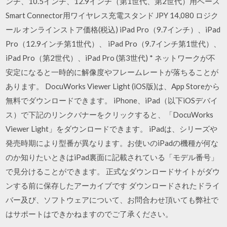
ンチ、10.5インチ、12.9インチ（第1世代、第2世代）用ベース
Smart Connector用ワイヤレス充電スタンド JPY 14,080 ロジク
ール オンラインストア価格(税込) iPad Pro（9.7インチ）、iPad
Pro（12.9インチ第1世代）、 iPad Pro（9.7インチ第1世代）、
iPad Pro（第2世代）、iPad Pro (第3世代) * ネットワークが不
安定になると一時的に解像度やフレームレートが落ちることが
あります。 DocuWorks Viewer Light (iOS版)は、App Storeから
無料でダウンロードできます。 iPhone、iPad（以下iOSデバイ
ス）で下記のリンクバナーをクリックすると、「DocuWorks
Viewer Light」をダウンロードできます。 iPadは、シリーズや
発売時期により型番が異なります。お使いのiPadの機種が何な
のか知りたいときはiPad裏面に記載されている「モデル番号」
で見分けることができます。 正式なダウンロードサイトがダウ
ンする前に保存したアーカイブです ダウンロードされたドライ
バー及び、ソフトウェアについて、お問合わせ頂いても弊社で
はサポートはできかねますのでご了承ください。