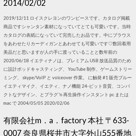
2014/02/02
2019/12/11 ロイスクレヨンのワンピースです。カタログ掲載
商品ですシャンタン素材になっていてとても可愛いです。当時
カタログの表紙になっていて完売したお品です。中にブラウス
をあわせたりカーディガンとあわせても可愛いです♡数回着用
美品だと思いますが人の手に渡っていることと数年前の
2020/06/18 イエティナノは、プレミアム USB 放送品質のため
に設計ポッドキャスティング、 YouTube 制作、ゲームストリー
ミング、 skype/VoIP と voiceover 作業。 に触発 #1 販売ブルー
イエティマイク、イエティ、ナノ機能 24-ビット音質、コンパ
クトなデザイン、とプラグ 'n 再生操作インスタント pc または
mac で 2004/05/05 2020/02/06
有限会社m．a．factory 本社 〒633-
0007 奈良県桜井市大字外山555番地