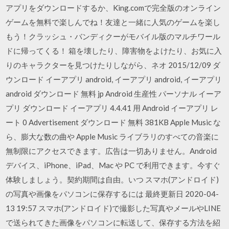
アプリをダウンロードするか、King.comで完全版のオンライン
ゲームを無料で楽しんでね！友達と一緒に人気のゲームを楽し
もう！クラッシュ・バンディクーがモバイル版のマルチワール
ドに帰ってくる！ 箱を壊したり、障害物をよけたり、お気に入
りのキャラクターを見つけたりしながら、ネオ 2015/12/09 ダ
ウンロード イーアプリ android, イーアプリ android, イーアプリ
android ダウンロード 無料 jp Android 生産性 パーソナル イーア
プリ ダウンロード イーアプリ 4.4.41 用 Android イーアプリ レ
ート 0 Advertisement ダウンロード 無料 381KB Apple Music な
ら、膨大な数の曲や Apple Music ライブラリのすべての音楽に
無制限にアクセスできます。広告は一切ありません。Android
デバイス、iPhone、iPad、Mac や PC で利用できます。今すぐ
体験しましょう。契約期間は自由。いつ スマホ(アンドロイド)
の写真や画像をパソコンに保存するには 最終更新日 2020-04-
13 19:57 スマホ(アンドロイド)で撮影した写真やメールやLINE
で送られてきた画像をパソコンに転送して、保存する方法を紹