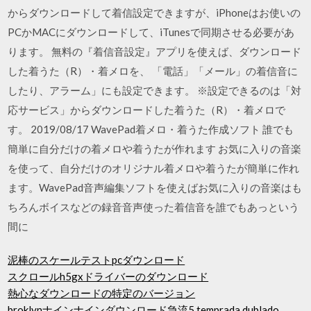
からダウンロードして着信設定できますが、iPhoneはお使いの
PCかMACにダウンロードして、iTunesで同期させる必要があ
ります。 無料の『着信音設定』アプリを使えば、ダウンロード
した着うた（R）・着メロを、 「電話」「メール」の着信音に
したり、アラーム」にも設定できます。 ※設定できるのは「対
応サービス」からダウンロードした着うた（R）・着メロで
す。 2019/08/17 WavePad着メロ・着うた作成ソフト 誰でも
簡単に自分だけの着メロや着うたが作れます お気に入りの音楽
を使って、自分だけのオリジナル着メロや着うたが簡単に作れ
ます。WavePad音声編集ソフトを使えばお気に入りの音楽はも
ちろんボイスなどの録音音声使った着信音を誰でもあっという
間に
泥棒のスケールテストpcダウンロード
スクロールh5gxドライバーのダウンロード
熱心なダウンロードの特定のバージョン
broklynナインナインダウンロード急流5 temprada dublado