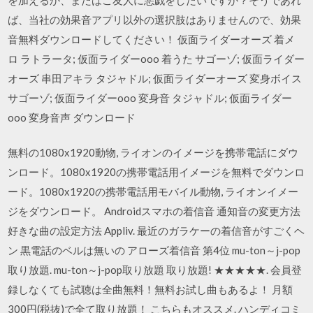
ば、当社の効果音アプリ以外の選択肢はありませんので、効果
音無料ダウンロードしてください！ 仮面ライダーオーズ 着メ
ロ ラトラータ; 仮面ライダーooo 着うた サゴーゾ; 仮面ライダー
オーズ 串田アキラ タジャドル; 仮面ライダーオーズ 変身ボイス
サゴーゾ; 仮面ライダーooo 変身音 タジャドル; 仮面ライダー
ooo 変身音声 ダウンロード
無料の1080х1920動物, ライオンのイメージを携帯電話にダウ
ンロード。1080х1920の携帯電話用イメージを無料でダウンロ
ード。1080х1920の携帯電話用モバイル動物, ライオンイメー
ジをダウンロード。 Androidスマホの着信音 通知音の変更方法
好きな曲の設定方法 Appliv. 最近のガラケーの着信音がすごくヘ
ン 黒電話のベルは無いの アローズ着信音 第4位 mu-ton～j-pop
取り放題. mu-ton～j-pop取り放題 取り放題! ★★★★★. 会員登
録しなくても試聴は全曲無料！無料お試し曲もあるよ！ 月額
300円(税抜)で全て取り放題！ こちらもオススメ. ハンディコミ