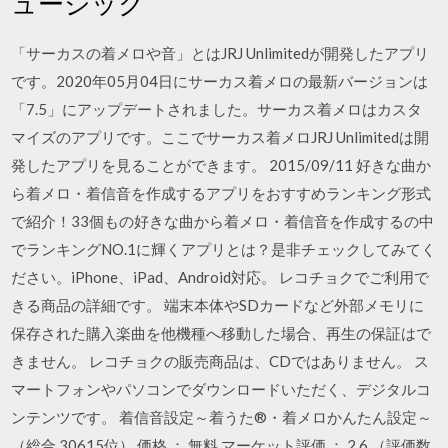
ュージック
「サーカスの着メロや音」とはJRJ Unlimitedが開発したアプリ
です。2020年05月04日にサーカス着メロの最新バージョンは
「7.5」にアップデートされました。サーカス着メロはカスタ
マイズのアプリです。ここでサーカス着メロJRJ Unlimitedは開
発したアプリを見ることができます。 2015/09/11 好きな曲か
ら着メロ・着信音を作成するアプリをおすすめランキング形式
で紹介！33個もの好きな曲から着メロ・着信音を作成するの中
でランキングNO.1に輝くアプリとは？是非チェックしてみてく
ださい。iPhone、iPad、Android対応。 レコチョクでご利用で
きる商品の詳細です。 端末本体やSDカードなど外部メモリに
保存された購入楽曲を他機種へ移動した場合、再生の保証はで
きません。 レコチョクの販売商品は、CDではありません。 ス
マートフォンやパソコンでダウンロードいただく、デジタルコ
ンテンツです。 着信音設定～着うた®・着メロかんたん設定～
（総合 30615位） 価格 ： 無料 マーケット評価 ： 2.6 （評価数