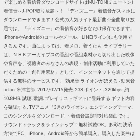
で楽しめる着信音ダウンロードサイトはMU-TON(ミュートン)
着信音～J-POP取り放題～！ 『ディズニー』着信音がスマホに
ダウンロードできます！公式の人気サイト最新曲☆全曲取り放
題では、『ディズニー』の着信音が好きなだけ保存できます。
iPhoneやAndroidのコールやメール、LINE(ライン)にも使用で
きるんです。曲によっては、着メロ、着うたも ライブラリー
は、ＮＨＫアーカイブスの番組や番組素材から切り出した映像
や音声を、視聴者のみなさんの表現・創作活動に利用していた
だくための「創作用素材」として、インターネットを通じて提
供する無料のサービスです。 効果音 ライオンがほえる · 効果音
orion. 米津玄師. 2017/02/15発売. 238 ポイント. 320kbps. 約
10.8MB. 試聴. 歌詞. プレイリストギフトに登録する ギフト内容
を確認する. TVアニメ『3月のライオン』エンディングテーマ.
このシングルをダウンロード. ・着信音設定非対応楽曲です。
サウンドトラックをラインナップ！無料試聴OK。多彩な決済
方法でPC、iPhone、Android等から簡単購入。購入した楽曲は