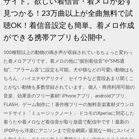
サイト。欲しい着信音・着メロが必ず
見つかる！23万曲以上が全曲無料で試
聴OK！着信音設定も簡単。着メロ作成
ができる携帯アプリも公開中。
100種類以上の動物の鳴き声が収録されているちょっと変わっ
た着メロアプリです。着メロの他に”個別着信音”や”SMS通
知”、”アラーム音”に設定も可能。犬や猫などの可愛い動物はも
ちろん、ハイエナやアリクイ、セイウチなど普段あまり聞くこ
とがない動物も多数登録されています。 個人・商用利用可能の
音楽、効果音のフリー素材! iPhoneアプリ、androidアプリ、
FLASH、ゲーム制作に！著作権フリーの無料音楽素材ダウンロ
ードサイト「ミュージックノート」 ドコモのXperiaに対応した
着うたや着メロなど着信音が取り放題で配信中です！最新の
JPOPから洋楽にアニソンまで完全網羅♪ 退屈な一時にスパイス
を加えるか、またはご友人に悪戯をしたいですか？そうであれ