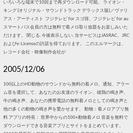
いろいろな端末で10回まで再ダウンロード可能。 ライオン・
キング (オリジナル・サウンドトラック デラックス版)／ヴァリ
アス・アーティスト フジテレビ for スゴ得、フジテレビ for au
スマートパス会員の方は無料で着メロ取り放題をお楽しみいた
だけます。 閉じる. 今後表示しない. 当サービスはJASRAC、JRC
およびe-Licenseの許諾を得ております。 このエルマークは、
レコード会社・映像制作会社が
2005/12/06
100以上のHD動物のサウンドから無料の着メロ、通知、アラー
ム音を選択して、あなたのお友達のライオン、雄鶏の鳴き声、
牛の鳴き声、あなたの携帯電話の無料着メロとしての鳴き声と
他の多くの動物の鳴き声を驚かせます。 動物：着メロアプリ無
料 アプリの特長： 世界中からの100+動物着メロ 音楽を無料で
ダウンロードできる音楽アプリとサイトをまとめています。