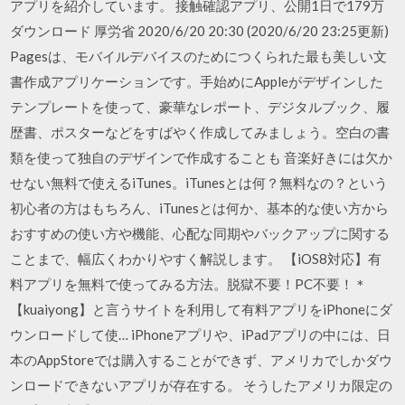
アプリを紹介しています。 接触確認アプリ、公開1日で179万
ダウンロード 厚労省 2020/6/20 20:30 (2020/6/20 23:25更新)
‎Pagesは、モバイルデバイスのためにつくられた最も美しい文
書作成アプリケーションです。手始めにAppleがデザインした
テンプレートを使って、豪華なレポート、デジタルブック、履
歴書、ポスターなどをすばやく作成してみましょう。空白の書
類を使って独自のデザインで作成することも 音楽好きには欠か
せない無料で使えるiTunes。iTunesとは何？無料なの？という
初心者の方はもちろん、iTunesとは何か、基本的な使い方から
おすすめの使い方や機能、心配な同期やバックアップに関する
ことまで、幅広くわかりやすく解説します。 【iOS8対応】有
料アプリを無料で使ってみる方法。脱獄不要！PC不要！＊
【kuaiyong】と言うサイトを利用して有料アプリをiPhoneにダ
ウンロードして使… iPhoneアプリや、iPadアプリの中には、日
本のAppStoreでは購入することができず、アメリカでしかダウ
ンロードできないアプリが存在する。 そうしたアメリカ限定の