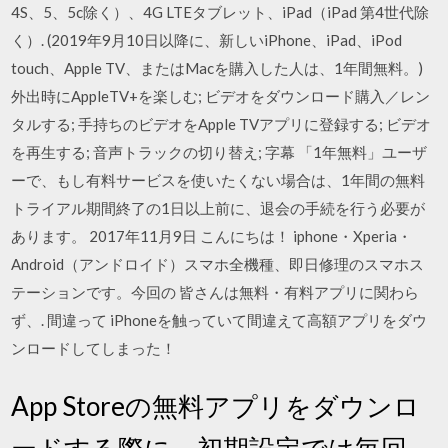
4S、5、5c除く）、4G LTEタブレット、iPad（iPad 第4世代除
く）. (2019年9月10日以降に、新しいiPhone、iPad、iPod
touch、Apple TV、またはMacを購入した人は、1年間無料。)
外出時にAppleTV+を楽しむ; ビデオをダウンロード購入／レン
タルする; 手持ちのビデオをApple TVアプリに登録する; ビデオ
を再生する; 音声トラックの切り替え; 字幕 「1年無料」ユーザ
ーで、もし有料サービスを使いたくない場合は、1年間の無料
トライアル期間終了の1日以上前に、退会の手続を行う必要が
あります。 2017年11月9日 こんにちは！ iphone・Xperia・
Android（アンドロイド）スマホ全機種、即日修理のスマホス
テーションです。今回の 皆さんは無料・有料アプリに関わら
ず、. 間違って iPhoneを触っていて間違えて高額アプリをダウ
ンロードしてしまった！
App Storeの無料アプリをダウンロ
ードする際に、初期設定では毎回