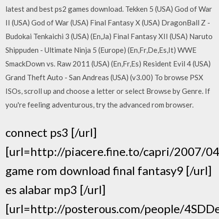
latest and best ps2 games download. Tekken 5 (USA) God of War
II (USA) God of War (USA) Final Fantasy X (USA) DragonBall Z -
Budokai Tenkaichi 3 (USA) (En,Ja) Final Fantasy XII (USA) Naruto
Shippuden - Ultimate Ninja 5 (Europe) (En,Fr,De,Es,It) WWE
SmackDown vs. Raw 2011 (USA) (En,Fr,Es) Resident Evil 4 (USA)
Grand Theft Auto - San Andreas (USA) (v3.00) To browse PSX
ISOs, scroll up and choose a letter or select Browse by Genre. If
you're feeling adventurous, try the advanced rom browser.
connect ps3 [/url]
[url=http://piacere.fine.to/capri/2007/0
game rom download final fantasy9 [/url]
es alabar mp3 [/url]
[url=http://posterous.com/people/4SDD