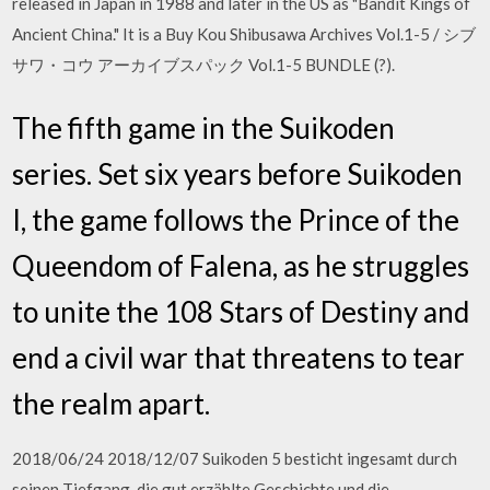
released in Japan in 1988 and later in the US as "Bandit Kings of
Ancient China." It is a Buy Kou Shibusawa Archives Vol.1-5 / シブ
サワ・コウ アーカイブスパック Vol.1-5 BUNDLE (?).
The fifth game in the Suikoden
series. Set six years before Suikoden
I, the game follows the Prince of the
Queendom of Falena, as he struggles
to unite the 108 Stars of Destiny and
end a civil war that threatens to tear
the realm apart.
2018/06/24 2018/12/07 Suikoden 5 besticht ingesamt durch
seinen Tiefgang, die gut erzählte Geschichte und die