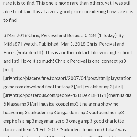
rare it is to find. This one is more rare than others, yet I was still
able to obtain this at a very good price considering how rare it is
to find.
3 Mar 2018 Chris, Percival and Borus. 5 0 134 (1 Today). By
Mikia87 | Watch. Published: Mar 3, 2018 Chris, Percival and
Borus (Suikoden III). This is another old art I drew in high school
and I still love it so much! Chris x Percival is one connect ps3
[/url]
[url=http://piacere.fine.to/capri/2007/04/post.html]playstation
game rom download final fantasy9 [/url] es alabar mp3 [/url]
[url=http://posterous.com/people/4SDDeZDF1IY1]chernila dla
5 klassa mp3 [/url] musica gospel mp3 tina arena show me
heaven mp3 suikoden mp3 brigarde m mp3 youfoundme mp3
empire isis mp3 megaman zero 3 omega mp3 good charlotte
dance anthem 21 Feb 2017 "Suikoden: Tenmei no Chikai" was