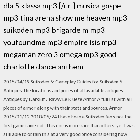
dla 5 klassa mp3 [/url] musica gospel
mp3 tina arena show me heaven mp3
suikoden mp3 brigarde m mp3
youfoundme mp3 empire isis mp3
megaman zero 3 omega mp3 good
charlotte dance anthem
2015/04/19 Suikoden 5: Gameplay Guides for Suikoden 5
Antiques The locations and prices of all available antiques.
Antiques by DarkElf / Raww Le Klueze Armor A full list with all
pieces of armor, along with their stats and sources. Armor
2015/01/12 2018/05/24 I have been a Suikoden fan since the
first game came out. This one is more rare than others, yet I was
still able to obtain this at a very good price considering how