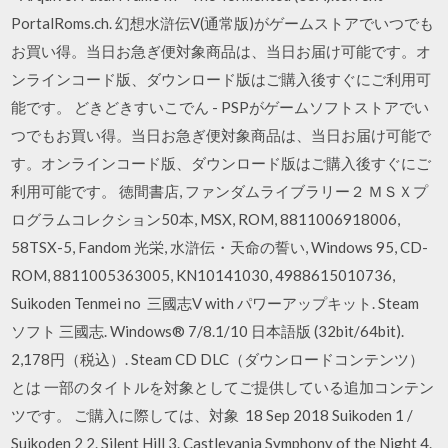
PortalRoms.ch. 幻想水滸伝V(通常版)がゲームストアでいつでも
お買い得。当日お急ぎ便対象商品は、当日お届け可能です。オ
ンラインコード版、ダウンロード版はご購入後すぐにご利用可
能です。 どきどきすいこでん - PSPがゲームソフトストアでい
つでもお買い得。当日お急ぎ便対象商品は、当日お届け可能で
す。オンラインコード版、ダウンロード版はご購入後すぐにご
利用可能です。 徳間書店, ファンダムライブラリー２ ＭＳＸプ
ログラムコレクション50本, MSX, ROM, 8811006918006,
58TSX-5, Fandom 光栄, 水滸伝・天命の誓い, Windows 95, CD-
ROM, 8811005363005, KN10141030, 4988615010736,
Suikoden Tenmei no 三國志V with パワーアップキット. Steam
ソフト 三國志. Windows® 7/8.1/10 日本語版 (32bit/64bit).
2,178円（税込）. Steam CD DLC（ダウンロードコンテンツ）
とは 一部のタイトルを対象としてご提供している追加コンテン
ツです。 ご購入に際しては、対象 18 Sep 2018 Suikoden 1 /
Suikoden 2 2. Silent Hill 3. Castlevania Symphony of the Night 4.