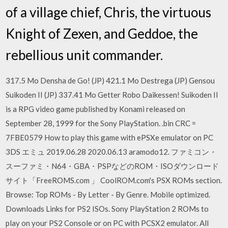
of a village chief, Chris, the virtuous
Knight of Zexen, and Geddoe, the
rebellious unit commander.
317.5 Mo Densha de Go! (JP) 421.1 Mo Destrega (JP) Gensou
Suikoden II (JP) 337.41 Mo Getter Robo Daikessen! Suikoden II
is a RPG video game published by Konami released on
September 28, 1999 for the Sony PlayStation. .bin CRC =
7FBE0579 How to play this game with ePSXe emulator on PC
3DS エミュ 2019.06.28 2020.06.13 aramodo12. ファミコン・
スーファミ・N64・GBA・PSPなどのROM・ISOダウンロード
サイト「FreeROMS.com 」 CoolROM.com's PSX ROMs section.
Browse: Top ROMs - By Letter - By Genre. Mobile optimized.
Downloads Links for PS2 ISOs. Sony PlayStation 2 ROMs to
play on your PS2 Console or on PC with PCSX2 emulator. All