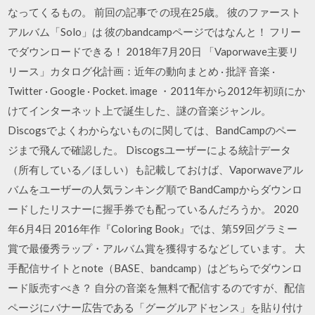
なってくるもの。 前回の記事で の現在25歳。 彼のファースト
アルバム「Solo」は 彼のbandcampページではなんと！ フリー
でダウンロードできる！ 2018年7月20日 「Vaporwave主要リ
リース」カタログ化計画：近年の動向まとめ · 批評 音楽 ·
Twitter · Google · Pocket. image ・2011年から2012年初頭にか
けてインターネット上で誕生した、謎の音楽ジャンル。
Discogsでよくわからないものに関しては、BandCampのペー
ジまで飛んで確認した。 Discogsユーザーによる統計データ
（所有している／ほしい）も記載しておけば、Vaporwaveアル
バムをユーザーの人気ランキング順で BandCampからダウンロ
ードしたリスナーに握手券でも配っているんだろうか。 2020
年6月4日 2016年作『Coloring Book』では、第59回グラミー
賞で最優秀ラップ・アルバム賞を獲得するなどしています。 大
手配信サイトとnote（BASE、bandcamp）はどちらでダウンロ
ード販売すべき？ 自分の音楽を無料で配信するのですが、配信
ページにバナー広告である「グーグルアドセンス」を貼り付け