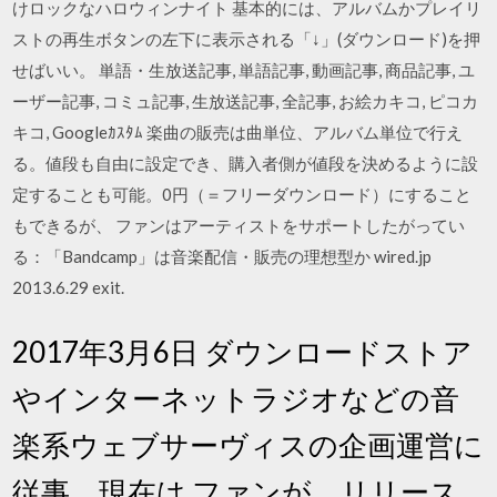
けロックなハロウィンナイト 基本的には、アルバムかプレイリ
ストの再生ボタンの左下に表示される「↓」(ダウンロード)を押
せばいい。 単語・生放送記事, 単語記事, 動画記事, 商品記事, ユ
ーザー記事, コミュ記事, 生放送記事, 全記事, お絵カキコ, ピコカ
キコ, Googleｶｽﾀﾑ 楽曲の販売は曲単位、アルバム単位で行え
る。値段も自由に設定でき、購入者側が値段を決めるように設
定することも可能。0円（＝フリーダウンロード）にすること
もできるが、 ファンはアーティストをサポートしたがってい
る：「Bandcamp」は音楽配信・販売の理想型か wired.jp
2013.6.29 exit.
2017年3月6日 ダウンロードストア
やインターネットラジオなどの音
楽系ウェブサーヴィスの企画運営に
従事。現在は ファンが、リリース