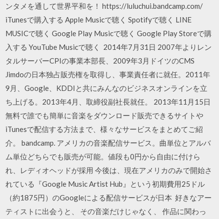
ンタメを通して世界平和を！ https://luluchui.bandcamp.com/
iTunesで購入する Apple Musicで聴く Spotifyで聴く LINE
MUSICで聴く Google Play Musicで聴く Google Play Storeで購
入する YouTube Musicで聴く 2014年7月31日 2007年よりレン
タルサーバーCPIの事業本部長、2009年3月ドイツのCMS
Jimdoの日本独占販売権を取得し、事業責任者に就任。2011年
9月、Google、KDDIと共にみんなのビジネスオンラインを立
ち上げる。2013年4月、取締役副社長就任。 2013年11月15日
無料で誰でも簡単に音楽をダウンロード販売できるサイトや
iTunesで配信する方法まで、様々なサービスをまとめてご紹
介。 bandcamp. アメリカの音楽配信サービス。曲単位とアルバ
ム単位どちらでも販売が可能。値段も0円から自由に付けら
れ、レディオヘッドが採用 今後は、現在アメリカのみで開始さ
れている『Google Music Artist Hub』という初期費用25ドル
（約1875円）のGoogleによる配信サービスが日本 好きなアー
ティストに出会うと、 その音楽だけじゃなく、 作品に関わっ