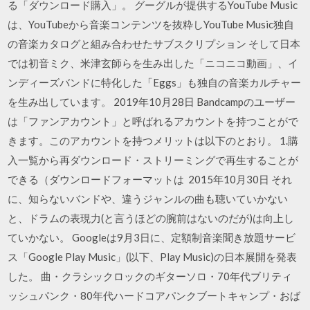
る「ダウンロード購入」。 グーグルが提供するYouTube Music
は、YouTubeから音楽コンテンツを抜粋しYouTube Music独自
の音楽カタログと組み合わせたサブスクリプション そして日本
では初音ミク、米津玄師らを生み出した「ニコニコ動画」、イ
ンディーズバンドに特化した「Eggs」も独自の音楽カルチャー
を生み出しています。 2019年10月28日 Bandcampのユーザー
は「ファンアカウント」と呼ばれるアカウントを持つことがで
きます。このアカウントを持つメリットは以下のとおり。 1.購
入一覧から再ダウンロード・ストリーミングで再生することが
できる（ダウンロードフォーマットは 2015年10月30日 それ
に、知らないバンドや、違うジャンルの曲も聴いていかない
と、ドラムの表現力(と言うほどの腕前はないのだが)は向上し
ていかない。 Googleは9月3日に、定額制音楽聞き放題サービ
ス「Google Play Music」(以下、Play Music)の日本展開を発表
した。 曲・クラシックロックのギターソロ・70年代ブリティ
ッシュパンク・80年代ハードコアパンクブートキャンプ・おば