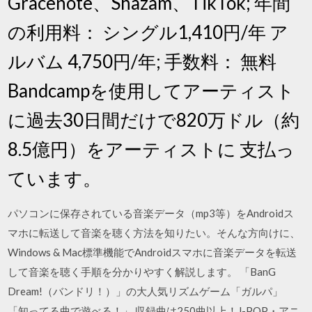
Gracenote、Shazam、TikTok; 年間
の利用料： シングル1,410円/年 ア
ルバム 4,750円/年; 手数料： 無料
Bandcampを使用してアーティスト
に過去30日間だけで820万ドル（約
8.5億円）をアーティストに 支払っ
ています。
パソコンに保存されている音楽データ（mp3等）をAndroidス
マホに転送して音楽を聴く方法を知りたい。そんな方向けに、
Windows & Mac標準機能でAndroidスマホに音楽データを転送
して音楽を聴く手順を分かりやすく解説します。 「BanG
Dream!（バンドリ！）」の大人気リズムゲーム「ガルパ」
「知ってる曲で遊べる！」 収録曲は250曲以上！J-POP・アニ