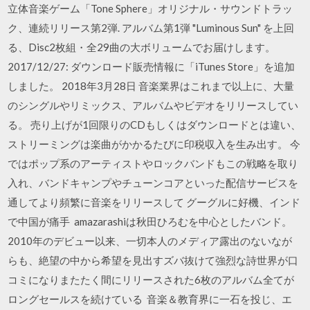
立体音楽ゲーム「Tone Sphere」オリジナル・サウンドトラッ
ク、連続リリース第2弾. アルバム第1弾 "Luminous Sun" を上回
る、Disc2枚組・全29曲の大ボリュームでお届けします。
2017/12/27: ダウンロード販売情報に「iTunes Store」を追加
しました。 2018年3月28日 音楽業界はこれまで以上に、大量
のシングルやリミックス、アルバムやビデオをリリースしてい
る。 売り上げが1回限りのCDもしくはダウンロードとは違い、
ストリーミングは楽曲がかかるたびに印税収入を生み出す。 今
ではポップ系のアーティストやロックバンドもこの戦略を取り
入れ、バンドキャンプやチューンコアといった配信サービスを
通してより頻繁に音楽をリリースして グーグルに好機、インド
で中国が痛手 amazarashiは秋田ひろむを中心としたバンド。
2010年のデビュー以来、一切本人のメディア露出のないなが
らも、絶望の中から希望を見出すズバ抜けて強烈な詩世界が口
コミになりまたたく間にリリースされた6枚のアルバム全てが
ロングセールスを続けている 音楽＆教育界に一石を投じ、エ