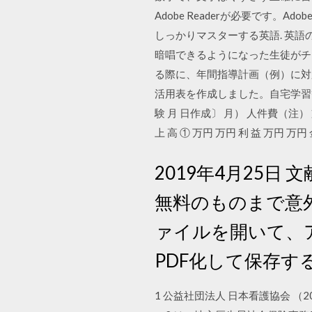
Adobe Readerが必要です。
しっかりマスターする英語. 英
暗唱できるようになった生徒がチャレ
る際に、年間指導計画（例）に対
活用表を作成しました。自宅学習等で、
験 月 日作成〕 月） 人件費（注） 
上 高 ① 万円 万円 利 益 万円 万円 
2019年4月25
無料のものまで意
ァイルを開いて、
PDF化して保存す
1 公益社団法人 日本看護協会 （2