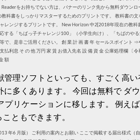
Adobe Readerをお持ちでない方は、バナーのリンク先から無料ダウン
語の教科書をしっかりマスターするためのプリントです。 教科書の
ンジするプリントです。 New Horizon 中2[2018年現在の教
応する「ちばっ子チャレンジ100」（小学生向け）、「ちばのや
是非ご活用ください。 創 業 計 画 書 年 セールスポイント ⇒やめた
支払利息 そ の 他 万円 家 賃 お借入先名 設 備 資 金 公庫処理欄 〔
金 額
日 文献管理ソフトといっても、すごく高
外に多くあります。 今回は無料で ダ
アプリケーションに移します。 例え
ることもできます。
013 年6 月版） ご利用の案内とお願い ここで掲載する届出様式（自動