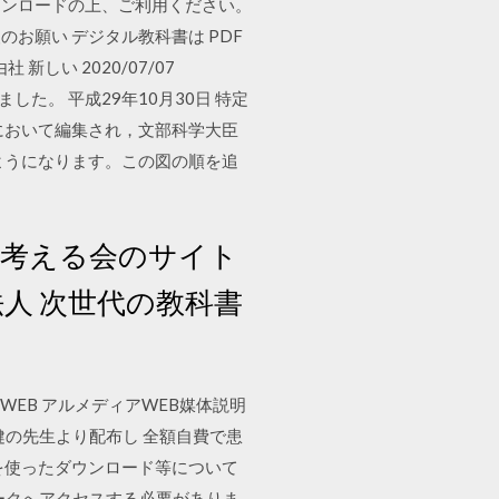
ウンロードの上、ご利用ください。
援のお願い デジタル教科書は PDF
新しい 2020/07/07
ました。 平成29年10月30日 特定
者において編集され，文部科学大臣
ようになります。この図の順を追
書を考える会のサイト
法人 次世代の教科書
WEB アルメディアWEB媒体説明
保健の先生より配布し 全額自費で患
を使ったダウンロード等について
ークへアクセスする必要がありま