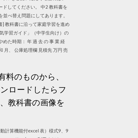
ロードしてください。 中2 教科書を
文を並べ替え問題にしてあります。
科書] 教科書に沿って家庭学習を進め
る気学習ガイド」（中学生向け）の
時期： 年 過 去 の 事 業 経
令和 月、 公庫処理欄 見積先 万円 売
い有料のものから、
ウンロードしたらフ
ば、教科書の画像を
計算機能付excel 表）様式9、9