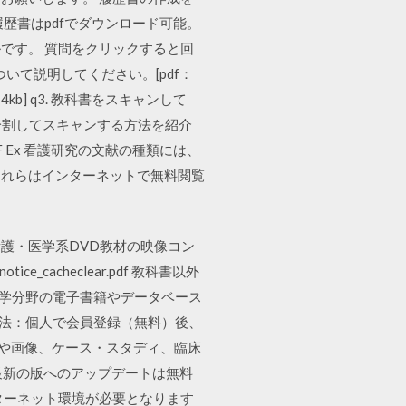
歴書はpdfでダウンロード可能。
です。 質問をクリックすると回
ついて説明してください。[pdf：
kb] q3. 教科書をスキャンして
分割してスキャンする方法を紹介
Ex 看護研究の文献の種類には、
これらはインターネットで無料閲覧
看護・医学系DVD教材の映像コン
ce_cacheclear.pdf 教科書以外
護学分野の電子書籍やデータベース
利用方法：個人で会員登録（無料）後、
デオや画像、ケース・スタディ、臨床
最新の版へのアップデートは無料
ターネット環境が必要となります