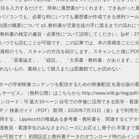
項目を入力するだけで、簡単に履歴書がつくれます。できあがった履
パソコンでも、必要な時にいつでも履歴書が作成できる便利ツール
制度の概要について q1. 教科書が児童生徒の手に渡るまでの流れに
2. 教科書の検定の趣旨・必要性について説明してください。[pdf：374
ていつでも読むことが可能です。この記事では、本の章構造ごとに
過程のうち、スキャンの方法を紹介します。スキャンした後にPDF 
」、「原著論文」、「総説」、「大系書・教科書」があります。
れないもの、書籍として購入または図書館でしか読めない
センターの学術映像コンテンツを配信するための映像配信 丸善出版の
（無料公開）はこちらから http://www.islib.jp/img/pdf/noti
ウンロード：可 最大10ページ 自宅での学修に活用できる医学・看
P ／ 検索ガイド（PDF） 期 間：2020年7月31日（金）まで
する。 Lippincottの権威ある参考書・教科書を、関連するビ
看護教員・看護学生のみなさまのニーズにお応えし冊子の 卒業まで
が可能です！ 初期設定と教科書データのダウンロード時のみイン