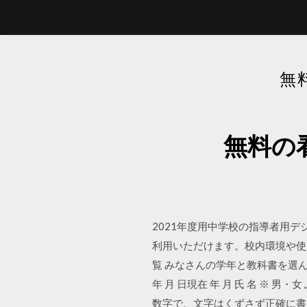
無
無料の
2021年度用中学校の指導者用
利用いただけます。校内環境や使用
覧 みなさんの学年と教科書を選ん
年 月 日現在 年 月 氏 名 ※ 
数字で、文字はくずさず正確に書く