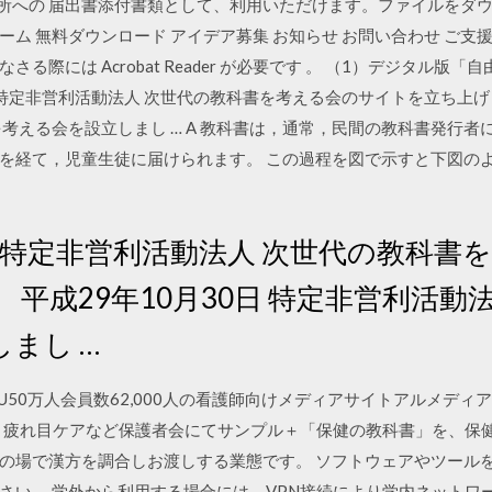
務所への 届出書添付書類として、利用いただけます。ファイルをダ
ド ホーム 無料ダウンロード アイデア募集 お知らせ お問い合わせ ご支
には Acrobat Reader が必要です 。 （1）デジタル版「自由社 
月23日 特定非営利活動法人 次世代の教科書を考える会のサイトを立ち上げ
考える会を設立しまし … A 教科書は，通常，民間の教科書発行
を経て，児童生徒に届けられます。 この過程を図で示すと下図の
3日 特定非営利活動法人 次世代の教科
 平成29年10月30日 特定非営利活動
まし …
U50万人会員数62,000人の看護師向けメディアサイトアルメディア
教育・近視 疲れ目ケアなど保護者会にてサンプル＋「保健の教科書」を、
の場で漢方を調合しお渡しする業態です。 ソフトウェアやツール
さい。 学外から利用する場合には、VPN接続により学内ネットワ