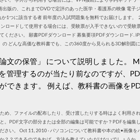
丸善出版の、これまでDVDで定評のあった医学・看護系の映像 電
か1つに該当する者 前年度の入試問題集を無料でお届けします。 ２年生,
ウンロードして使用する場合には、受験票が入手できないので受験
ださい。 願書PDFダウンロード 募集要項PDFダウンロード. iPh
の どんな高価な教科書でも、この360度から見られる3D解剖図には敵
論文の保管」 について説明しました。 Me
を管理するのが当たり前なのですが、PD
ができます。 例えば、教科書の画像をP
いため、ファイルの配布したり、受け渡したりする時はよく利用され
と。PDF文字の部分または全部の編集は可能ですか？PDFを編集
い。 Oct 11, 2010 · パソコンについて教科書や本の絵•画
か？？できるのであれば、方法を教えていただけないでしょうか。