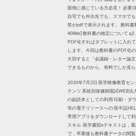
面倒に感じている方必見！ 必要
自宅でも外出先でも、スマホでも
答がpdfで表示されます。 教科書
408kb] 教科書の検定について q
PDF化すればタブレットに入れ
します。今回は教科書のPDF化の
大別すると「会議録・レター論文
できるものから、有料でしか見ら
2020年7月2日 医学映像教育
テンツ 系統別保健師国試WEB法人サービス』
の副読本としての利用 印刷・ダ
等の電子リソースへの 医中誌HEL
専用アプリをダウンロードして利用
スキル 医学書院eテキストは，
で，卒業後も教科書データの閲覧