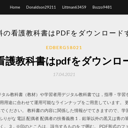
Home
Donaldson29211
Littman63459
Bozzo9481
料の看護教科書はPDFをダウンロード
EDBERG58021
看護教科書はpdfをダウンロ
17.04.2021
デジタル教科書（教材）や学習者用デジタル教科書では，指導・学習
用途に合わせて運用可能なラインナップをご用意しています。 更新日：
でください。 教科書の内容に関係した情報がでてきますので、学習
男・女 ふりがな 電話 配偶者 配偶者の扶養義務 1．鉛筆以外の黒又は
。 3．※印のところは、該当するものを で囲む。 PDF形式の