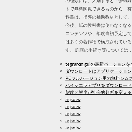
の種類には、大別すると「会議録
トで無料閲覧できるものから、有
科書は、指導の補助教材として、
今後、紙の教科書は使わなくなる
コンテンツや、年度当初予定して
は多くの著作物で構成されている
す。 許諾の手続き等については，
tegrarcm guiの最新バージョ
ダウンロードはアプリケーション
PCフルバージョン用の無料シム
ハイシエラアプリをダウンロード
態度と態度が社会的判断を変える
arjsotw
arjsotw
arjsotw
arjsotw
arjsotw