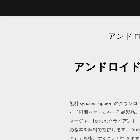
アンド
アンドロイド
無料 syncios торрент のダウ
イド同期マネージャー作品製品。 良
ネージャ、torrentクライアン
の基本を無料で提供します。 An
ジ）」を指定することができます。