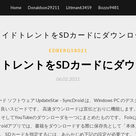
Home
Donaldson29211
Littman63459
Bozzo9481
ロイドトレントをSDカードにダウンロ
EDBERG58021
トレントをSDカードにダ
06.02.2021
ンロード ソフトウェア UpdateStar - SyncDroid は、Windows
いスピードです。 高速ダウンロードは宣伝どおりに機能します。 2. F
ト、そしてYouTubeのダウンローダを一つにまとめたものです。 Fo
droidアプリでは、書籍をダウンロードする際に保存先として「本
 SDカードを指定するには、あらかじめ下記の設定が必要です。 アプリ