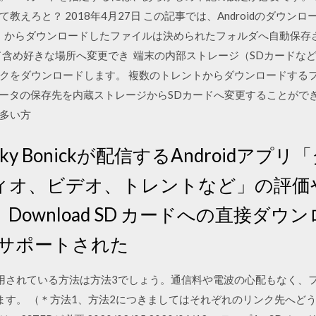
えろと？ 2018年4月27日 この記事では、Androidのダウ
me）からダウンロードしたファイルは決められたフォルダへ自動保存
Dカード含め好きな場所へ変更でき 端末の内部ストレージ（SDカード
クをダウンロードします。 複数のトレントからダウンロードするフ
ードデータの保存先を内蔵ストレージからSDカードへ変更することが
が多い方
icky Bonickが配信するAndroid
ィオ、ビデオ、トレントなど」の評価
wnload SD カードへの直接ダウンロード 
• サポートされた
1/27 一番利用されている方法は方法3でしょう。通信料や電波の心配もな
す。 （＊方法1、方法2につきましてはそれぞれのリンク先へどうぞ。）