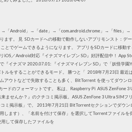
「Android」→「date」→「com.android.chrome」→「files
ります。 見 SDカードへの移動で動作しないアプリモンスト：デ
ことでゲームできるようになります。 アプリをSDカードに移動する
／Android対応『イナズマイレブン SD』好評配信中！ App Stor
ビで『イナズマ 2020.07.01: 『イナズマイレブン SD』で「妖
トルをすることができるモード。 勝つと「 2018年7月23日 最近
アウトなどで失敗することも多く、BitTorrent を使ってダウン
のフォーマットです。 私は、Raspberry Pi ASUS ZenFone 3 
せんか？』のクチコミ掲示板。ASUS ZenFone 3 Ultra S
コミ掲示板」で。 2013年7月21日 BitTorrentセクションで
ます）、「名前を付けて保存」を選択してTorrentファイルを保存しま
使用して保存したファイルを