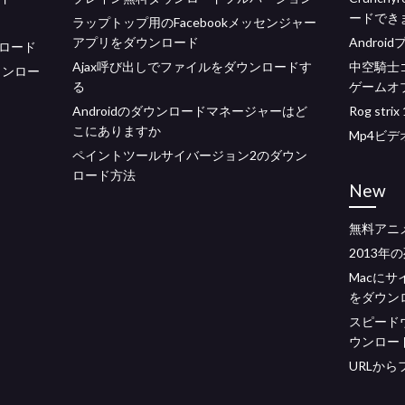
ードでき
ラップトップ用のFacebookメッセンジャー
アプリをダウンロード
Andro
ロード
Ajax呼び出しでファイルをダウンロードす
中空騎士
ダウンロー
る
ゲームオ
Androidのダウンロードマネージャーはど
Rog st
こにありますか
Mp4ビ
ペイントツールサイバージョン2のダウン
ロード方法
New
無料アニ
2013
Macにサ
をダウン
スピード
ウンロー
URLか