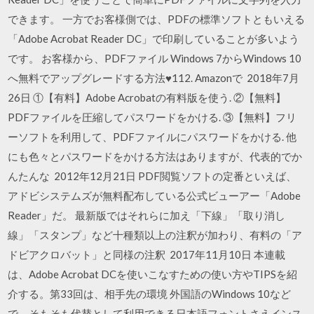
できます。 一方でお客様側では、PDFの標準ソフトともいえる
「Adobe Acrobat Reader DC」で印刷していることが多いよう
です。 お客様から、PDFファイル Windows 7からWindows 10
へ無料でアップグレードする方法♥112. Amazonで 2018年7月
26日 ①【有料】Adobe Acrobatの有料版を使う. ②【無料】
PDFファイルを圧縮してパスワードをかける. ③【無料】フリ
ーソフトを利用して、PDFファイルにパスワードをかける. 他
にも色々とパスワードをかける方法はありますが、代表的でか
んたんな 2012年12月21日 PDF閲覧ソフトの定番といえば、
アドビシステムズが無料配布している公式ビューアー「Adobe
Reader」だ。 最新版ではそれらに加え「下線」「取り消し
線」「スタンプ」など十種類以上の注釈が加わり、有料の「ア
ドビアクロバット」と同様の注釈 2017年11月10日 本連載
は、Adobe Acrobat DCを使いこなすための使い方やTIPSを紹
介する。第33回は、相手先の環境 外国語のWindows 10など
で、そもそも代替として利用できる日本語フォントさえインス