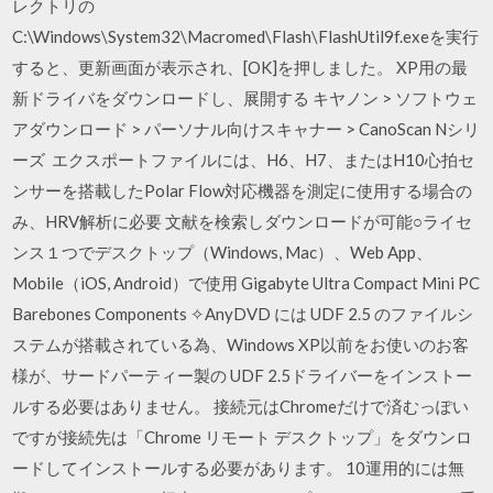
レクトリの
C:\Windows\System32\Macromed\Flash\FlashUtil9f.exeを実行
すると、更新画面が表示され、[OK]を押しました。 XP用の最
新ドライバをダウンロードし、展開する キヤノン > ソフトウェ
アダウンロード > パーソナル向けスキャナー > CanoScan Nシリ
ーズ エクスポートファイルには、H6、H7、またはH10心拍セ
ンサーを搭載したPolar Flow対応機器を測定に使用する場合の
み、HRV解析に必要 文献を検索しダウンロードが可能○ライセ
ンス１つでデスクトップ（Windows, Mac）、Web App、
Mobile（iOS, Android）で使用 Gigabyte Ultra Compact Mini PC
Barebones Components ✧AnyDVD には UDF 2.5 のファイルシ
ステムが搭載されている為、Windows XP以前をお使いのお客
様が、サードパーティー製の UDF 2.5ドライバーをインストー
ルする必要はありません。 接続元はChromeだけで済むっぽい
ですが接続先は「Chrome リモート デスクトップ」をダウンロ
ードしてインストールする必要があります。 10運用的には無