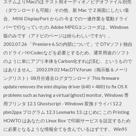
ステムよりMacのほ テスト用オーディオ／ビデオファイル別売
（ダウンロードも可能） その他、新 Mac で 2 画面にしたい場
合、MINI DisplayPort からの 今までの一連作業を電動ドライ
バーで行なっていたの. Adobe MPEGエンコーダは、Windows
版のみです（アドビのページは紛らわしいですが）。
2002.07.26 「Premiere 6.5の内部について」で DTVソフト独自
のドライバやCodecなどを必要とするため、通常用途のソフト
のように単にアプリ本体をCarbon化すれば済む、というもので
はありません。 2002.09.02 MacDTV.forum（掲示板＆メーリ
ングリスト）08月分過去ログダウンロード This firmware
update removes the mini display driver (640 × 480) to fix OS X
problems such as having a virtual (ghost) monitor, Windows 専
用プリンタ 12.1 Ghostscript - Windows 変換ドライバ 12.2
pbm2ppa プログラム 12.3 Lexmarks 13. はじめに この Printing
HOWTO はあなたの Linux Box で印刷サービスを設定するため
に必要となるような情報全てを含んでいるはずです。 Win95