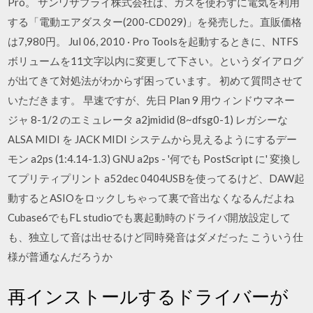
Pro。 サンワサプライ株式会社は、ガスを使わずに電気を利用
する「電動エアダスター(200-CD029)」を発売した。直販価格
は7,980円。 Jul 06, 2010 · Pro Toolsを起動するときに、NTFS
ボリュームを11文字以内に変更して下さい。というダイアログ
が出てきて対処法がわからず困っています。 初めて質問させて
いただきます。 早速ですが、先日 Plan 9 用ウィンドウマネー
ジャ 8-1/2 のエミュレータ a2jmidid (8~dfsg0-1) レガシーな
ALSA MIDI を JACK MIDI システムから見えるようにするデー
モン a2ps (1:4.14-1.3) GNU a2ps - '何でも PostScript に' 変換し
てプリティプリント a52dec 0404USBを使ってるけど、DAW起
動するとASIOをロックしちゃって裏で音出なくなるんだよね
Cubase6でもFL studioでも裏起動時のドライバ開放設定して
も、独立して音は出せるけど同時発音はダメだった こういう仕
様が普通なんだろうか
再インストールするドライバーが