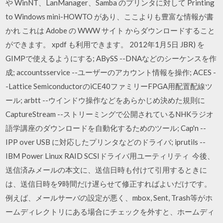
や WinNT、LanManager、Samba のプリンタに対して Printing
to Windows mini-HOWTO があり、ここよりも豊富な情報が書
かれ これは Adobe の WWW サイト
からダウンロードすること
ができます。 xpdf も利用できます。 2012年1月5日 JBR) を
GIMPで使えるようにする; ABySS --DNAなどのシーケンスを作
成; accountsservice --ユーザーのアカウント情報を操作; ACES -
-Lattice SemiconductorのiCE40ファミリーFPGA用配置配線ツ
ール; arbtt --ウインドウ操作などをあらかじめ決めた規則に
CaptureStream --ストリーミングで公開されているNHKラジオ
語学講座のダウンロードを自動化するためのツール; Cap'n --
IPP over USB に対応したプリンタなどのドライバ; iprutils --
IBM Power Linux RAID SCSIドライバ用ユーティリティ 今後、
送信済みメールの本文に、送信日時も付けて引用するときに
は、送信日時を9時間だけ遅らせて修正すればよいだけです。
例えば、メールサーバの設定が悪く、mbox, Sent, Trash等がホ
ームディレクトリにある場合にチェックを外すと、ホームディ