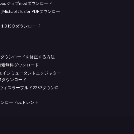
kpopジョブmodダウンロード
chael J losier PDFダウンロー
OS 1.0 ISOダウンロード
 pcでダウンロードを修正する方法
ゴ要素無料ダウンロード
エイジミュータントニンジャター
S4ダウンロード
wsウィスラーブルド2257ダウンロ
ダウンロードpcトレント