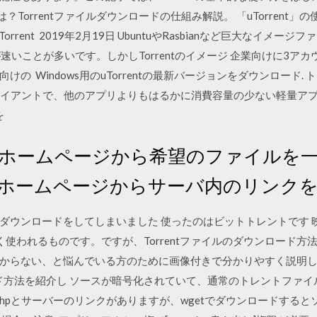
とは？Torrentファイルダウンロードの仕組み解説。 「uTorrent」
uTorrent 2019年2月19日 UbuntuやRasbianなど巨大なイ
た方が速いことが多いです。しかしTorrentのイメージ 企業向けに3
の Windows用のuTorrentの最新バージョンをダウンロード
rrentのクライアントで、他のアプリよりもはるかに消費容量の少ない軽量
を
 ホームページから希望のファイルを一
 ・ホームページからサーバ内のリンク
ダウンロードをしてしまいました 使ったのはビットトレントです 
はよく使われるものです。ですが、Torrentファイルのダウンロー
らない、と悩んでいる方のために画像付きで分かりやすく説明します。
ロード方法を紹介し ソースが暗号化されていて、通常のトレントファ
e.phpとサーバーのリンクがありますが、wgetでダウンロードす