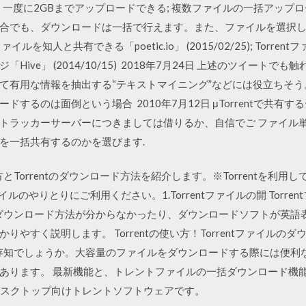
9日 一度に2GBまでアップロードできる; 複数ファイルの一括アップロ
合でも、ダウンロードは一括で行えます。また、ファイルを選択
ルを知人と共有できる「poetic.io」 (2015/02/25); Torr
ive」 (2014/10/15) 2018年7月24日 上述のツイート
て有用な情報を抽出する“テキストマイニング”などには役立ちそう
するのは面倒という場合 2010年7月12日 μTorrentで共有
トラッカーサーバーにつきましては借りるか、自信でご ファイル
を一括共有するのかを選びます.
き方とTorrentのダウンロード方法を紹介します。※Torrentを利
ァイルのやりとりにご利用ください。1.Torrentファイルの開 Torr
イルのダウンロード方法が分からなかったり、ダウンロードソフトが英
やすく説明します。 Torrentの使い方！Torrentファイルの
方はご存知でしょうか。大容量のファイルをダウンロードする際には便
あります。 最新機能と、トレントファイルの一括ダウンロード機
cは最高のデスクトップ向けトレントソフトウェアです。