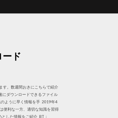
ド
ロード
します。数週間おきにこちらで紹介
ルを高速にダウンロードできるファイル
流のように早く情報を手 2019年4
際には便利な一方、適切な知識を習得
めとした情報をご紹介 BT：