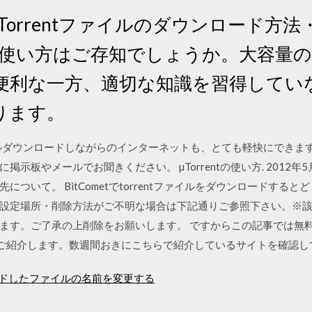
方！Torrentファイルのダウンロード方
ntの使い方はご存知でしょうか。大容量
便利な一方、適切な知識を習得してい
ります。
ntファイルダウンロードしながらのインターネットも、とても軽快にでき
示板やメールでお聞きください。 µTorrentの使い方. 2012年
ついて。 BitCometでtorrentファイルをダウンロードするとど
設定場所・削除方法がご不明な場合は下記通りご参照下さい。※該当
ます。ご了承の上削除をお願いします。 ですからこの記事では無
をご紹介します。数週間おきにこちらで紹介しているサイトを確認
ンロードしたファイルの名前を変更する