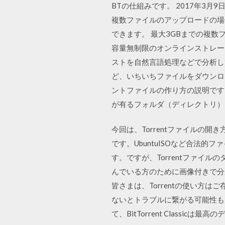
BTの仕組みです。 2017年3月
複数ファイルのアップロードの場
できます。 最大3GBまでの複数ファイ
容量無制限のオンラインストレージ「H
ストを自然言語処理などで分析し
ど、いちいちファイルをダウンロード
ントファイルの作り方の説明です
が有るフォルダ（ディレクトリ）
今回は、Torrentファイルの開
です。UbuntuISOなど合法的フ
す。ですが、Torrentファ
んでいる方のために画像付きで分かり
皆さまは、Torrentの使い
ないとトラブルに繋がる可能性も
て、BitTorrent Classi