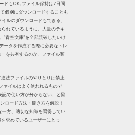
ードもOK; ファイル保持は7日間
して個別にダウンロードすることも
entファイルのダウンロードもできる、
でも触れられているように、大量のテキ
。“青空文庫”を全部読破したいけ
するデータを作成する際に必要なトレ
単一を共有するのか、ファイル類
用して違法ファイルのやりとりは禁止
entファイルはよく使われるもので
語表記で使い方が分からない、と悩
ダウンロード方法・開き方を解説！
利な一方、適切な知識を習得してい
能を求めているユーザーにとっ