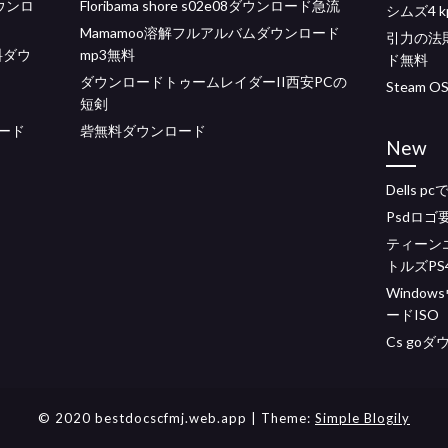
ウンロ
Floribama shore s02e08ダウンロード急流
シムズ4 
Mamamoo溶解フルアルバムダウンロード
引力の法則Mi
料ダウ
mp3無料
ド無料
ダウンロードトゥームレイダーII西安PCの
Steam 
短剣
ロード
砦無料ダウンロード
New
Dells
Psdロ
ティーン
トルズP
Windo
ードISO
Cs go
© 2020 bestdocscfmj.web.app
| Theme:
Simple Blogily