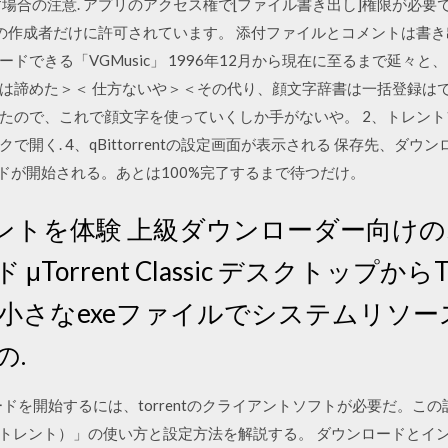
場合の注意. アプリのアクセス権で[ファイル書き出し]権限が必要
の作成者だけに許可されています。 添付ファイルとコメントは書き出
ドできる「VGMusic」 1996年12月から現在に至るまで延々
は諦めた＞＜ 仕方ないや＞＜その代り、顔文字辞書は一括登録は
たので、これで顔文字を使っていくしか手がないや。 2、トレントフ
開く. 4、qBittorrentの設定画面が表示される 保存先、ダ
ドが開始される。あとは100%完了するまで待つだけ。
トを体験 上級ダウンローダー向けのオリ
Torrent Classic デスクトップから
 小さなexeファイルでシステムリソース
の.
ンロードを開始するには、torrentのクライアントソフトが必要だ。
イクロトレント）」の使い方と設定方法を解説する。 ダウンロードとイ