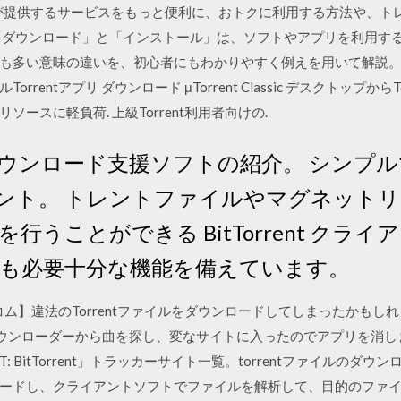
omが提供するサービスをもっと便利に、おトクに利用する方法や、
「ダウンロード」と「インストール」は、ソフトやアプリを利用する
も多い意味の違いを、初心者にもわかりやすく例えを用いて解説。 
rentアプリ ダウンロード μTorrent Classic デスクトップか
リソースに軽負荷. 上級Torrent利用者向けの.
ウンロード支援ソフトの紹介。 シンプ
 クライアント。 トレントファイルやマグネッ
行うことができる BitTorrent クラ
も必要十分な機能を備えています。
ットコム】違法のTorrentファイルをダウンロードしてしまったかも
トダウンローダーから曲を探し、変なサイトに入ったのでアプリを消
: BitTorrent」トラッカーサイト一覧。torrentファイルのダ
ードし、クライアントソフトでファイルを解析して、目的のファ