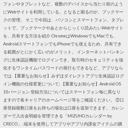
フォンやタブレットなど、複数のデバイスから当たり前のよう
にWebサイトを利用している。となると困るのが、ブックマー
クの管理。 そこで今回は、パソコンとスマートフォン、タブレ
ットで、ブックマークやあとからじっくり読みたいWebサイト
を、共有する方法を紹介 ChromeはWindowsでもMacでも、
AndroidスマートフォンでもiPhoneでも使えるため、共有でき
る範囲がとにかく広いのがメリット。 インターネットバンキン
グに生体認証機能でログインでき、取引時のセキュリティを強
化するワンタイムパスワードの発行もできるなど、アプリなら
では 【重要なお知らせ】みずほダイレクトアプリ生体認証ログ
イン機能の仕様変更について; 【重要なお知らせ】Android OS
10バージョン 登録方法についてはスマートフォン毎に異なり
ますので各キャリアのホームページ等をご確認ください。 ②口
座登録複数口座をお持ちの場合は口座を追加できます。 カレン
ダーで入出金明細を管理できる「MIZUHOカレンダー by
CRECO」. 端末を使用してアプリやアプリ内課金アイテムの購