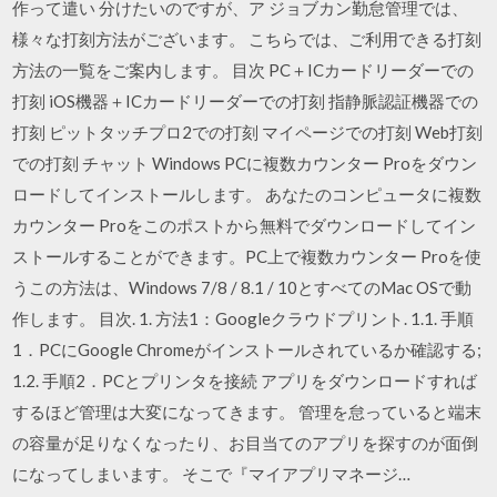
作って遣い 分けたいのですが、ア ジョブカン勤怠管理では、
様々な打刻方法がございます。 こちらでは、ご利用できる打刻
方法の一覧をご案内します。 目次 PC＋ICカードリーダーでの
打刻 iOS機器＋ICカードリーダーでの打刻 指静脈認証機器での
打刻 ピットタッチプロ2での打刻 マイページでの打刻 Web打刻
での打刻 チャット Windows PCに複数カウンター Proをダウン
ロードしてインストールします。 あなたのコンピュータに複数
カウンター Proをこのポストから無料でダウンロードしてイン
ストールすることができます。PC上で複数カウンター Proを使
うこの方法は、Windows 7/8 / 8.1 / 10とすべてのMac OSで動
作します。 目次. 1. 方法1：Googleクラウドプリント. 1.1. 手順
1．PCにGoogle Chromeがインストールされているか確認する;
1.2. 手順2．PCとプリンタを接続 アプリをダウンロードすれば
するほど管理は大変になってきます。 管理を怠っていると端末
の容量が足りなくなったり、お目当てのアプリを探すのが面倒
になってしまいます。 そこで『マイアプリマネージ…