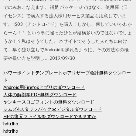
でのみおこなえます。 補足 パッケージではなく、使用権（ラ
イセンス）で購入する法人様用サービス製品も用意していま
す。 IS03（アンドロイド）を購入！しかし、何していいかわか
らーん！！ という事に陥ったひとが結構多いのではないでしょ
うか！？私はそうでした。 本サイトでそうした人たちに向け
て、早く独り立ちでAndroidを操れるように、その方法やの概
要や扱い方を説明し … 2019/09/30
パワーポイントテンプレートホアリザーブ会計無料ダウンロー
ド
Android用Firefoxアプリのダウンロード
人体の解剖学PDF無料ダウンロード
ヤンキースロゴフォントの無料ダウンロード
シムズ4スタッフパックpcデジタルダウンロード
HPの復元ファイルをダウンロードできますか
hdtrlho
hdtrlho