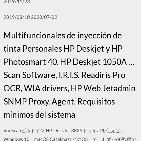
2019/11/23
2019/08/18 2020/07/02
Multifuncionales de inyección de
tinta Personales HP Deskjet y HP
Photosmart 40. HP Deskjet 1050A …
Scan Software, I.R.I.S. Readiris Pro
OCR, WIA drivers, HP Web Jetadmin
SNMP Proxy. Agent. Requisitos
mínimos del sistema
VueScanビルトイン HP DeskJet 3835ドライバを使えば、
Windows 10、macOS CatalinaなどのOS上で、わずか60秒程で