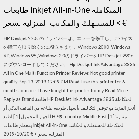
طابعات Inkjet All-in-One المتكاملة
للمستهلك والمكاتب المنزلية بسعر < €
HP Deskjet 990c のドライバーは、エラーを修正し、デバイス
の障害を取り除くのに役立ちます。Windows 2000, Windows
XP, Windows 95, Windows 3.0のドライバーをHP Deskjet 990c
にダウンロードしてください。 Hp Deskjet Ink Advantage 3835
All In One Multi Function Printer Reviews Not good printer
quality. Sep 13, 2019 12:09 PM Read I use this printer for 6
months or more. I have bought this printer for my Read More
Reply as Brand طابعة HP DeskJet Ink Advantage 3835 المتكاملة
أنجز المزيد مع توفير التكاليف بأسهل طريقة طباعة من الهاتف الذكي أو
الجهاز المحمول.[1 ] اطبع HP® , country:Middle East [ 1]مقارنة
بمعظم طابعات Inkjet All-in-One المتكاملة للمستهلك والمكاتب
المنزلية بسعر < € 2019/10/20