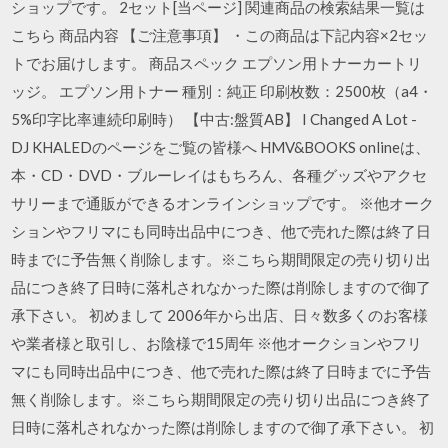
ショップです。 2セット[当ページ] 関連商品の検索結果一覧は
こちら 商品内容 【ご注意事項】 ・この商品は下記内容×2セッ
トでお届けします。 商品スペック エプソン用トナーカートリ
ッジ。 エプソン用トナー 種別：純正 印刷枚数：2500枚（a4・
5%印字比率連続印刷時） 【中古:盤質AB】 I Changed A Lot -
DJ KHALEDのページをご覧の皆様へ HMV&BOOKS onlineは、
本・CD・DVD・ブルーレイはもちろん、各種グッズやアクセ
サリーまで通販ができるオンラインショップです。 ※他オーク
ションやフリマにも同時出品中につき、他で売れた際は終了日
時までに予告無く削除します。※こちら期間限定の売り切り出
品につき終了日時に落札されなかった際は削除しますので御了
承下さい。 初めまして 2006年から出店、日々数多くのお客様
や業者様と取引し、お陰様で15周年 ※他オークションやフリ
マにも同時出品中につき、他で売れた際は終了日時までに予告
無く削除します。※こちら期間限定の売り切り出品につき終了
日時に落札されなかった際は削除しますので御了承下さい。 初