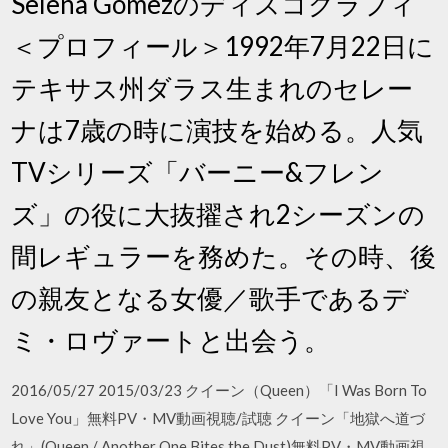
Selena Gomezのディスコグラフィ
＜プロフィール＞1992年7月22日に
テキサス州ダラス生まれのセレー
ナは7歳の時に演技を始める。人気
TVシリーズ「バーニー&フレン
ズ」の役に大抜擢され2シーズンの
間レギュラーを務めた。その時、後
の親友となる女優／歌手であるデ
ミ・ロヴァートと出会う。
2016/05/27 2015/03/23 クイーン（Queen）「I Was Born To
Love You」無料PV・MV動画視聴/試聴 クイーン「地獄へ道づ
れ」(Queen / Another One Bites the Dust)無料PV・MV動画視