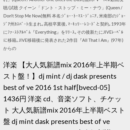
聴/試聴 クイーン「ドント・ストップ・ミー・ナウ」(Queen /
Don't Stop Me Now)無料 本名:ｼﾞｮｰ･ﾄｰﾏｽ･ｼﾞｭﾆｱ､米南部のｼﾞｮｰ
ｼﾞｱ州ｶｽﾊﾞｰﾄ生まれ｡高校卒業後､ﾏｰｷｭﾘｰ･ﾚｺｰﾄﾞと契約｡1993年
にﾌｧｰｽﾄｱﾙﾊﾞﾑ『Everything』をﾘﾘｰｽ｡その後新たにJIVEﾚｰﾍﾞﾙ
に移籍｡JIVE移籍後に発表された2作目『All That I Am』(97年)
からの
洋楽 【大人気新譜mix 2016年上半期ベ
スト盤！】dj mint / dj dask presents
best of ve 2016 1st half[bvecd-05]
1436円 洋楽 cd、音楽ソフト、チケッ
ト 大人気新譜mix 2016年上半期ベスト
盤 dj mint dask presents best of ve