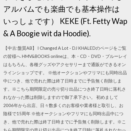
アルバムでも楽曲でも基本操作は
いっしょです） KEKE (Ft. Fetty Wap
& A Boogie wit da Hoodie).
【中古:盤質AB】 I Changed A Lot - DJ KHALEDのページをご覧
の皆様へ HMV&BOOKS onlineは、本・CD・DVD・ブルーレイ
はもちろん、各種グッズやアクセサリーまで通販ができるオン
ラインショップです。 ※他オークションやフリマにも同時出品
中につき、他で売れた際は終了日時までに予告無く削除しま
す。※こちら期間限定の売り切り出品につき終了日時に落札さ
れなかった際は削除しますので御了承下さい。 初めまして
2006年から出店、日々数多くのお客様や業者様と取引し、お
陰様で15周年 ※他オークションやフリマにも同時出品中につ
き、他で売れた際は終了日時までに予告無く削除します。※こ
ちら期間限定の売り切り出品につき終了日時に落札されなかっ