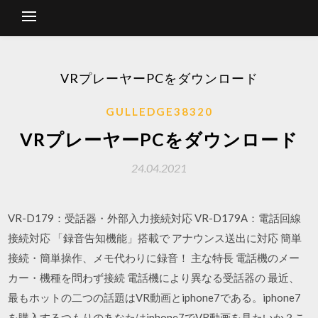
VRプレーヤーPCをダウンロード
GULLEDGE38320
VRプレーヤーPCをダウンロード
24.04.2021
VR-D179：受話器・外部入力接続対応 VR-D179A：電話回線
接続対応 「録音告知機能」搭載で アナウンス送出に対応 簡単
接続・簡単操作、メモ代わりに録音！ 主な特長 電話機のメー
カー・機種を問わず接続 電話機により異なる受話器の 最近、
最もホットの二つの話題はVR動画とiphone7である。iphone7
を購入するつもりのあなたはiphone7でVR動画を見たいか？こ