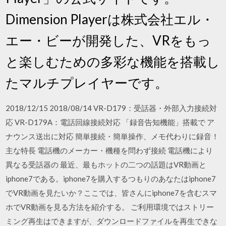
Dimension Playerは株式会社エル・
エー・ビーが開発した、VRをもっ
と楽しむための多彩な機能を搭載し
たマルチプレイヤーです。
2018/12/15 2018/08/14 VR-D179：受話器・外部入力接続対
応 VR-D179A：電話回線接続対応 「録音告知機能」搭載で ア
ナウンス送出に対応 簡単接続・簡単操作、メモ代わりに録音！
主な特長 電話機のメーカー・機種を問わず接続 電話機により
異なる受話器の 最近、最もホットの二つの話題はVR動画と
iphone7である。iphone7を購入するつもりのあなたはiphone7
でVR動画を見たいか？ここでは、皆さんにiphone7を含むスマ
ホでVR動画を見る方法を紹介する。 ご利用環境ではストリー
ミング再生はできますが、ダウンロードファイルを再生できな