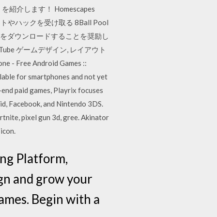
介します！ Homescapes
ートやハックを受け取る 8Ball Pool
APKをダウンロードすることを奨励し
- YouTube ゲームデザイン, レイアウト
- Free Android Games ::
lable for smartphones and not yet
-end paid games, Playrix focuses
id, Facebook, and Nintendo 3DS.
gun 3d, gree. Akinator
con.
ng Platform,
gn and grow your
games. Begin with a