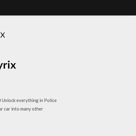
X
rix
Unlock everything in Police
r car into many other