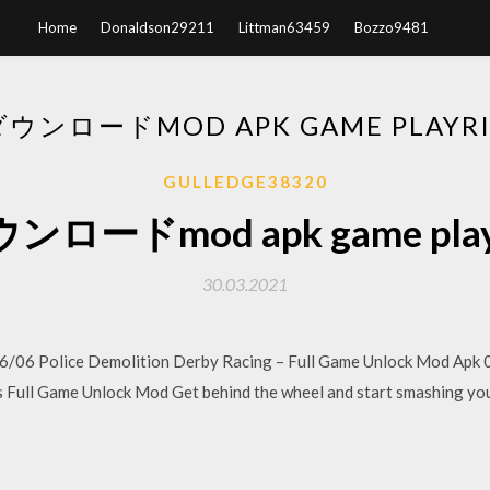
Home
Donaldson29211
Littman63459
Bozzo9481
ダウンロードMOD APK GAME PLAYRI
GULLEDGE38320
ンロードmod apk game play
30.03.2021
6 Police Demolition Derby Racing – Full Game Unlock Mod Apk 0 
s Full Game Unlock Mod Get behind the wheel and start smashing you