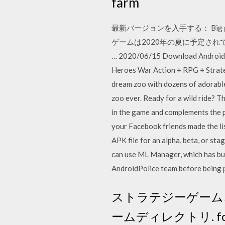
farm
最新バージョンを入手する： Big 
ゲームは2020年の夏に予定さ
… 2020/06/15 Download Android mod
Heroes War Action + RPG + Strat
dream zoo with dozens of adorable 
zoo ever. Ready for a wild ride? 
in the game and complements the po
your Facebook friends made the lis
APK file for an alpha, beta, or sta
can use ML Manager, which has bui
AndroidPolice team before being p
ストラテジーゲーム
ームディレクトリ. fortni