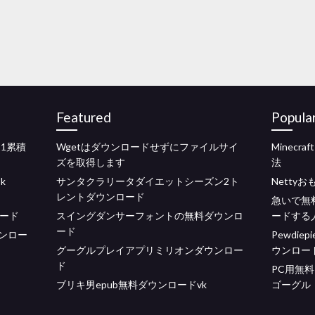
Featured
Popula
11累積
Wgetはダウンロードせずにファイルサイ
Minecra
ズを取得します
法
k
サンタクラリータダイエットシーズン2ト
Netty
レントダウンロード
急いで無
ロード
スイングダンサーフォントの無料ダウンロ
ードする
ード
ダウンロー
Pewdi
グーグルプレイアプリミリオンダウンロー
ウンロー
ド
PC用無
ブリキ男epub無料ダウンロードvk
ゴーグル