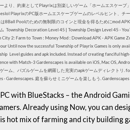
り、約束としてPlayrixは別楽しいゲーム「ホームエスケープ」を紹
 on Gameslol PlayrixのPC版ホームエスケープゲームのレベルヒント、チ
8Ball Poolのための無制限のコインと現金を得るためにmod 
p Decoration Level 45 | Township Design Level 45 
: Farm to Town : Money Mod : Download APK - APK Game Zone 
r Until now the successful Township of Playrix Games is only avai
hip Level guides and apk included. Instead of creating fanciful high
ience with Match-3 Gardenscapes is available on iOS, Mac OS, Andro
ルゲームを網羅した充実のapkゲームディレクトリ. fortnite, pixel 
x Games · Gardenscapes. 庭を蘇らせミニゲームを楽しもう. Gardenscapes i
 PC with BlueStacks – the Android Gami
amers. Already using Now, you can desi
s hot mix of farming and city building 