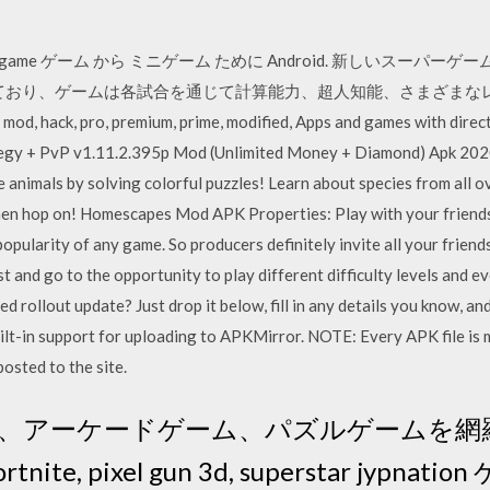
game ゲーム から ミニゲーム ために Android. 新しいスーパ
れており、ゲームは各試合を通じて計算能力、超人知能、さまざまな
, hack, pro, premium, prime, modified, Apps and games with direct 
egy + PvP v1.11.2.395p Mod (Unlimited Money + Diamond) Apk 20
animals by solving colorful puzzles! Learn about species from all o
Then hop on! Homescapes Mod APK Properties: Play with your friends 
pularity of any game. So producers definitely invite all your frien
t and go to the opportunity to play different difficulty levels and 
ged rollout update? Just drop it below, fill in any details you know, an
lt-in support for uploading to APKMirror. NOTE: Every APK file is 
osted to the site.
、アーケードゲーム、パズルゲームを網羅
te, pixel gun 3d, superstar jypn