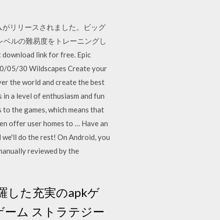
ーゲームがリリースされました。ビッグ
レベルの難易度をトレーニングし
download link for free. Epic
20/05/30 Wildscapes Create your
ver the world and create the best
in a level of enthusiasm and fun
ds to the games, which means that
even offer user homes to … Have an
d we'll do the rest! On Android, you
manually reviewed by the
した充実のapkゲ
ation ゲーム ストラテジー