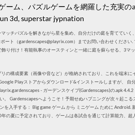
ゲーム、パズルゲームを網羅した充実のa
un 3d, superstar jypnation
y) スリーマッチパズルを解きながら星を集め、自分だけの庭を育ててい
（gardenscapes@playrix.com）までお問い合わせください
スで飾り付け！有能執事のオースティンと一緒に庭を蘇らせる、3マッ
イルにはアプリの構成要素（画像や音など）が格納されており、これを端
Google Playストアからダウンロード&インストールしますが、 
ix.gardenscapes - ガーデンスケイプ(Gardenscapes)の.apk 
。 Gardenscapesへようこそ！予期せぬハプニングが次々起
ョンを入手する： Big game ゲーム から ミニゲーム ために Andr
20年の夏に予定されており、ゲームは各試合を通じて計算能力、超