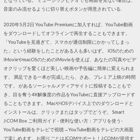
音楽のみ流せるように切り替えボタンが用意されている.
2020年5月2日 YouTube Premiumに加入すれば、YouTube動画
をダウンロードしてオフラインで再生することもできます。
「YouTubeを見過ぎて、スマホが通信制限にかかってしまっ
た」という経験をしたことがある人も多いはず。 iOSのための
iMovieやmacOSのためのiMovieを使えば、あなたの写真やビデ
オクリップを驚くほど美しい映画や予告編に簡単に変えられま
す。 満足できる一本が完成したら、さあ、プレミア上映の時間
です。 があるソーシャルメディアサイトに投稿することもで
き、目を奪う4K解像度の作品をYouTubeに直接アップロードす
ることもできます。 MacやiOSデバイス上でのダウンロードと
インストールは、クリックまたはタップでどうぞ。 Smart
J:COM Box ご利用ガイド - 便利な使い方：アプリを使う-
YouTube動画をテレビで視聴→YouTube動画をテレビの大画面
で楽しめます。お困りごとはJCOMサポート！J:COMが提供す