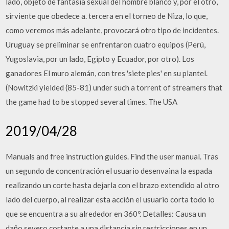
lado, objeto de fantasía sexual del hombre blanco y, por el otro,
sirviente que obedece a. tercera en el torneo de Niza, lo que,
como veremos más adelante, provocará otro tipo de incidentes.
Uruguay se preliminar se enfrentaron cuatro equipos (Perú,
Yugoslavia, por un lado, Egipto y Ecuador, por otro). Los
ganadores El muro alemán, con tres 'siete pies' en su plantel.
(Nowitzki yielded (85-81) under such a torrent of streamers that
the game had to be stopped several times. The USA
2019/04/28
Manuals and free instruction guides. Find the user manual. Tras
un segundo de concentración el usuario desenvaina la espada
realizando un corte hasta dejarla con el brazo extendido al otro
lado del cuerpo, al realizar esta acción el usuario corta todo lo
que se encuentra a su alrededor en 360º. Detalles: Causa un
daño severo cortante a una distancia sin restricciones en un