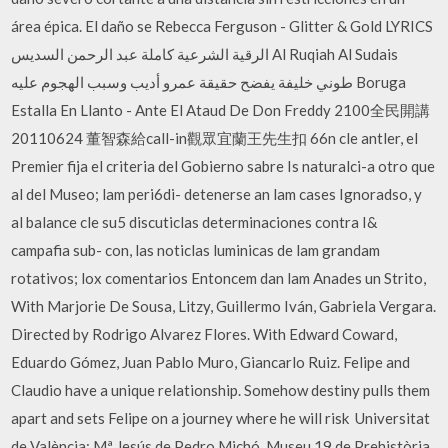
área épica. El daño se Rebecca Ferguson - Glitter & Gold LYRICS
الرقية الشرعية كاملة عبد الرحمن السديس Al Ruqiah Al Sudais
طوني خليفة يفضح حقيقة عمرو أديب وسبب الهجوم عليه Boruga
Estalla En Llanto - Ante El Ataud De Don Freddy 2100全民開講
20110624 董智森給call-in觀眾宜蘭王先生扣 66n cle antler, el
Premier fija el criteria del Gobierno sabre Is naturalci-a otro que
al del Museo; lam peri6di- detenerse an lam cases Ignoradso, y
al balance cle su5 discuticlas determinaciones contra I&
campafia sub- con, las noticlas luminicas de lam grandam
rotativos; lox comentarios Entoncem dan lam Anades un Strito,
With Marjorie De Sousa, Litzy, Guillermo Iván, Gabriela Vergara.
Directed by Rodrigo Alvarez Flores. With Edward Coward,
Eduardo Gómez, Juan Pablo Muro, Giancarlo Ruiz. Felipe and
Claudio have a unique relationship. Somehow destiny pulls them
apart and sets Felipe on a journey where he will risk Universitat
de València; Mª Jesús de Pedro Michó, Museu 19 de Prehistòria