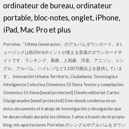
ordinateur de bureau, ordinateur
portable, bloc-notes, onglet, iPhone,
iPad, Mac Pro et plus
Porretas「Ultima Generacion」のアルバムダウンロード。dミ
ュージックは歌詞やdポイントが使える音楽のダウンロードサ
イトです。ランキング、新曲、人気曲、洋楽、アニソン、シン
グル、アルバム、ハイレゾなど1,100万曲以上を提供していま
す。 Innovación Urbana Territorio, Ciudadanía, Tecnología e
Inteligencia Colectiva Domenico Di Siena Textos y compilación:
Domenico Di Siena [email protected] Diseño editorial: Carlos
Diazgranados [email protected] Este ebook condensa en un
único documento el trabajo de investigación y divulgación que
he desarrollado durante los últimos 5 años a través de mi propio
blog, mis aportaciones Porretas のシングルやアルバムをダウン