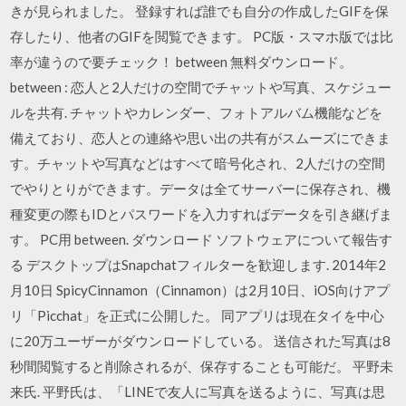
きが見られました。 登録すれば誰でも自分の作成したGIFを保
存したり、他者のGIFを閲覧できます。 PC版・スマホ版では比
率が違うので要チェック！ between 無料ダウンロード。
between : 恋人と2人だけの空間でチャットや写真、スケジュー
ルを共有. チャットやカレンダー、フォトアルバム機能などを
備えており、恋人との連絡や思い出の共有がスムーズにできま
す。チャットや写真などはすべて暗号化され、2人だけの空間
でやりとりができます。データは全てサーバーに保存され、機
種変更の際もIDとパスワードを入力すればデータを引き継げま
す。 PC用 between. ダウンロード ソフトウェアについて報告す
る デスクトップはSnapchatフィルターを歓迎します. 2014年2
月10日 SpicyCinnamon（Cinnamon）は2月10日、iOS向けアプ
リ「Picchat」を正式に公開した。 同アプリは現在タイを中心
に20万ユーザーがダウンロードしている。 送信された写真は8
秒間閲覧すると削除されるが、保存することも可能だ。 平野未
来氏. 平野氏は、「LINEで友人に写真を送るように、写真は思