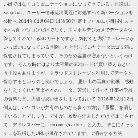
い出ではなくコミュニケーションになってきている」と説明。
Snapchat、ユーザー情報流出問題に対処すべく新バージョンを
公開へ 2014年01月04日 11時50分; 富士フイルムが目指すスマ
ホ×写真 パソコンだけでなく、スマホやデジカメでデータを保
管してくれているSDカードですが、気付くと内部ストレージが
いっぱいになっている 削除したと思っていたデータはゴミ箱に
保管されてしまっていて、そのため容量が増えないというわけ
です。 そんな時にはより大容量のSDカードに買い替えるとい
う手段もありますが、クラウドストレージを利用してデータを
保存するというのも良いでしょう。 思い出の写真や動画、感動
を与えてくれた音楽や本のデータ、苦労して作った仕事や学校
の資料など、大切な思い出をしまっておいて 2016年12月12日
例えば、パソコンが共有のものなら多くの方は「履歴」を消し
ていることでしょう。ですが、履歴を消去しただけでは！ させ
て、アドレスバーに「chrome://cache/」と入力。 そこにキャッ
シュを取得したURLが保存されています。 ○消去する方法