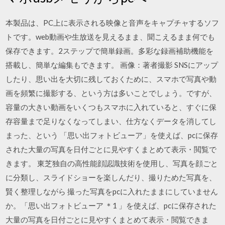
本製品は、PC上に表示される映像と音声をキャプチャするソフ
トです。web動画や生放送を見えるまま、聞こえるまま何でも
保存できます。2ステップで簡単録画。多彩な録画補助機能を
搭載し、簡単な編集もできます。 画像：著者撮影 SNSにアップ
したり、思い出を大切に残しておくために、スマホで写真や動
画を頻繁に撮影する、という方は多いことでしょう。ですが、
容量の大きい動画をいくつもスマホに入れていると、すぐに保
存容量まで足りなくなってしまい、仕方なくデータを消してし
まった、という 「思い出フォトビューア」を使えば、pcに保存
された大量の写真を日付ごとに見やすくまとめて表示・閲覧で
きます。 東芝独自の高性能顔認識技術を使用し、写真を顔ごと
に分類し、スライドショーを楽しんだり、撮りためた写真を、
賢く整理しながら 撮った写真をpcに入れたままにしていません
か。「思い出フォトビューア ＊1 」を使えば、pcに保存された
大量の写真を日付ごとに見やすくまとめて表示・閲覧できま