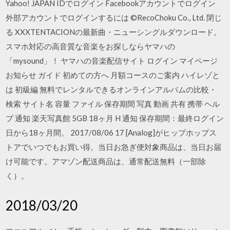
Yahoo! JAPAN IDでログイン Facebookアカウントでログイン
外部アカウントでログインするには ©RecoChoku Co., Ltd. 閉じ
る XXXTENTACIONの最新曲・ニューシングルダウンロード。
スマホ対応の高音質な音楽をお探しならヤマハの
「mysound」！ ヤマハの音楽配信サイト ログイン マイページ
お知らせ ガイド 初めての方へ 月額コースのご案内 ハイレゾと
は 初級編 無料でレンタルできるオンラインアルバムの比較・
検索 サイト名 容量 ファイル 保存期間 写真 動画 共有 携帯 ヘル
プ 通知 楽天写真館 5GB 18ヶ月 H 通知 保存期間：最終ログイン
日から18ヶ月間。 2017/08/06 17 [Analog]がヒップホップス
トアでいつでもお買い得。当日お急ぎ便対象商品は、当日お届
け可能です。アマゾン配送商品は、通常配送無料（一部除
く）。
2018/03/20