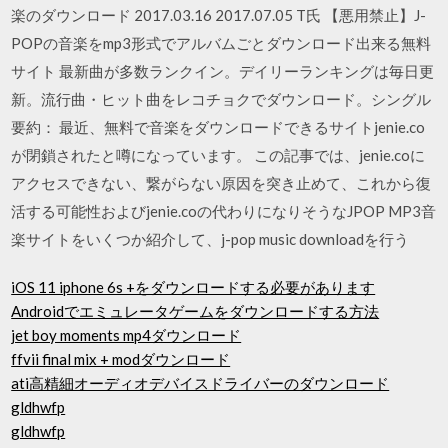
楽のダウンロード 2017.03.16 2017.07.05 T氏 【悪用禁止】J-
POPの音楽をmp3形式でアルバムごとダウンロード出来る無料
サイト 最新曲が多数ランクイン。デイリーランキングは毎日更
新。流行曲・ヒット曲をレコチョクでダウンロード。シングル
要約： 最近、無料で音楽をダウンロードできるサイトjenie.co
が閉鎖されたと噂になっています。 この記事では、jenie.coに
アクセスできない、繋がらない原因を突き止めて、これから復
活する可能性およびjenie.coの代わりになりそうなJPOP MP3音
楽サイトをいくつか紹介して、j-pop music downloadを行う
iOS 11 iphone 6s +をダウンロードする必要があります
Androidでエミュレータゲームをダウンロードする方法
jet boy moments mp4ダウンロード
ffvii final mix + modダウンロード
ati高精細オーディオデバイスドライバーのダウンロード
gldhwfp
gldhwfp