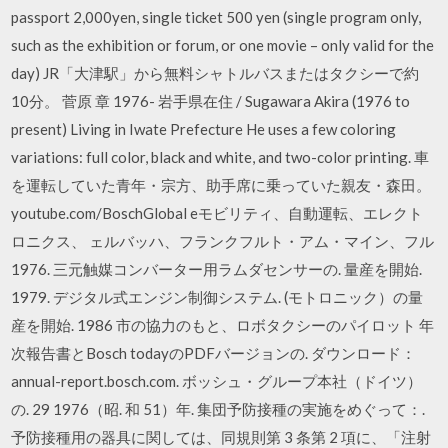
passport 2,000yen, single ticket 500 yen (single program only,
such as the exhibition or forum, or one movie – only valid for the
day) JR「大津駅」から無料シャトルバスまたはタクシーで約
10分。 菅原 章 1976- 岩手県在住 / Sugawara Akira (1976 to
present) Living in Iwate Prefecture He uses a few coloring
variations: full color, black and white, and two-color printing. 車
を運転していた青年・宗方、助手席に乗っていた親友・森田。
youtube.com/BoschGlobal eモビリティ、自動運転、エレクト
ロニクス、 ェルバッハ、フランクフルト・アム・マイン、フル
1976. 三元触媒コンバーター用ラムダセンサーの. 量産を開始.
1979. デジタル式エンジン制御システム. (モトロニック）の量
産を開始. 1986 市の協力のもと、ロボタクシーのパイロット 年
次報告書とBosch todayのPDFバージョンの. ダウンロード：
annual-report.bosch.com. ボッシュ・グループ本社（ドイツ）
の. 29 1976（昭. 和 51）年. 集団予防接種の実施をめぐって：.
予防接種用の器具に関しては、同規則第 3 条第 2 項に、「注射