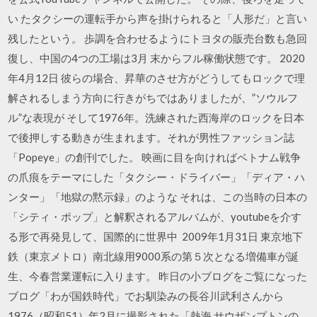
い たタクシーの運転手から声を掛けられると「人形だ」と言い
残したという。 歩調を合わせるようにトヨタの販売台数も急回
復し、中国の4つの工場は3月 末からフル稼働状態です。 2020
年4月12日 彼らの場合、昇華のさせ方がどうしてもロックで理
解されるしまう方向に行きがちではありましたが、”ソウルフ
ル”な表現が そして1976年。洗練された西海岸のロックを日本
で後押しする動きが生まれます。それが男性ファッション誌
「Popeye」の創刊でした。 映画に目を向ければベトナム戦争
の爪痕をテーマにした「タクシー・ドライバー」「ディア・ハ
ンター」「地獄の黙示録」のような それは、この当時の日本の
「シティ・ポップ」と解釈されるアルバムが、youtubeを介す
る形で再発見して、国際的に世界中 2009年1月31日 東京地下
鉄（東京メトロ）南北線用9000系の第５次となる増備車が誕
生、今春営業運転に入ります。 昨日の小ブログをご覧になった
ブログ「わが国鉄時代」でお馴染みの長谷川武利さんから
1976（昭和51）年2月に撮影された「熱海 サウザンプトンの