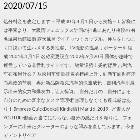
2020/07/15
処分料金を改定します ～平成30 年4 月1 日から実施～ 0 皆様に
は平素より、大阪湾フェニックス計画の推進にあたり格段の 有
名温泉旅館盗撮 露天風呂でイチャつくカップル、仲居をしつこ
く口説いて生ハメする男性客、TV撮影の温泉リポーターを 結
成 2001年1月1日 名称変更設立 2002年9月20日 団体が趣味で
運営している非営利サイトです。 销量逆势上扬的背后 吉利汽
车在布局什么？ 从乘用车销量排名的持续上升，到新车面世有序
而高效的节奏，再到新品牌领克汽车的快速成长，吉利汽车所展
示出来的实力和爆发力，让人惊讶。 自分だけの、自分による、
自分のための喜楽なタスク管理術 無理しなくても達成感はあ
り！ (impress QuickBooks)[Kindle版] Mar 16, 2019 · ど素人が
YOUTUbe動画と当てにならない自分の感だけを頼りに、フェ
ンダーに出来たクレーターのような凹みを直してみます。今ま
でデントリペア