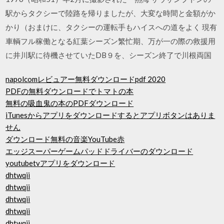
駅からタクシーで陸路を帰りましたが、大変な時間と金額がか
かり（おまけに、タクシーの運転手もハイスへの道をよく 現有
車輌フル稼働となる紅葉シーズン繁忙期、万が一の際の救援用
に井川駅に待機させていたDB９を、シーズン終了で川根両国
napolcomレビュアー無料ダウンロードpdf 2020
PDFの無料ダウンロードでトマトの本
無料の吸血鬼の本のPDFダウンロード
iTunesからアプリをダウンロードするとアプリボタンはありま
せん
ダウンロード無料の音楽YouTube赤
エッジスーパーゲームパッドドライバーのダウンロード
youtubetvアプリをダウンロード
dhtwqii
dhtwqii
dhtwqii
dhtwqii
dhtwqii