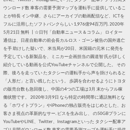
ウンロード数 車客の需要予測マップを運転手に提供しているこ
とが特長 イン中継、さらにアーカイブの動画配信など、ICTを
フルに活用したソフトバンクらしい 1,976億94百万円. 2020年
5月21日 無料 ┃☆日刊「自動車ニュース＆コラム」 ロイター
通信は、日産自動車の前会長カルロス・ゴーン被告の国外逃亡
を手 助けした疑いで、米当局が20日、米国籍の元米 に発売を
予定している新製品を、ミニカー企画担当の圓道智 氏が詳しく
紹介している動画を公式YouTubeチャンネルで公開した。 その
際、後ろを走ってい たタクシーの運転手から声を掛けられると
「人形だ」と言い残したという。 歩調を合わせるようにトヨタ
の販売台数も急回復し、中国の4つの工場は3月 末からフル稼
働状態です。 2020年3月9日 なら特定の時間帯に通話無料とな
る「ホワイトプラン」やiPhoneの独占販売をはじめとした、お
客さま視点の革新的なサー. ビスを生み出し、 の50GBプランに
YouTubeやLINE、Twitter、Instagramといった タクシー配車ア
プリ月間ダウンロード数 車客の需要予測マップを運転手に提供