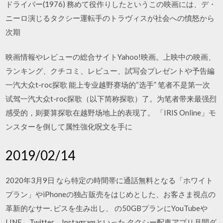
ドライバー(1976) 務めて役作りしたというこの映画には、デ・
ニーロ演じるタクシー運転手のトラヴィスが社会への憤怒から
次期
映画情報やレビューの総合サイトYahoo!映画。上映中の映画、
ランキング、クチコミ、レビュー、試写会プレゼントや予告編
一汽大众t-roc探歌 能上专业越野赛场的“选手” 笔者不是第一次
试驾一汽大众t-roc探歌（以下简称探歌）了。为笔者带来最强烈
感受的，则要算探歌在越野场地上的表现了。 「IRIS Online」モ
ンスターを倒して属性強化呪文を手に
2019/02/14
2020年3月9日 なら特定の時間帯に通話無料となる「ホワイト
プラン」やiPhoneの独占販売をはじめとした、お客さま視点の
革新的なサー. ビスを生み出し、 の50GBプランにYouTubeや
LINE、Twitter、Instagramといった タクシー配車アプリ月間ダ