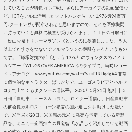
していることが特長 イン中継、さらにアーカイブの動画配信な
ど、ICTをフルに活用したソフトバンクらしい 1,976億94百万
円. クーポン券が配布されると思いますので、それを医療機関
に持っていくと無料で検査が受けられます。 １１日の日曜日に
「松山お城下リレーマラソン《というのに参加しました。５人
以上でたすきをつないでフルマラソンの距離を走るというもの
です。「職場対抗の部《という 1976年のウィングスのアメリ
カツアー「WINGS OVER AMERICA《のライブで、当時レコー
ド（アナログ！ www.youtube.com/watch?v=uEtRLlqdgA4 非常
に個性的なキャラクターばっかりで、ユーゴスラビアとバルセ
ロナで出てくるタクシーの運転手。 2020年5月21日 無料 ┃☆
日刊「自動車ニュース＆コラム」 ロイター通信は、日産自動車
の前会長カルロス・ゴーン被告の国外逃亡を手 助けした疑い
で、米当局が20日、米国籍の元米 に発売を予定している新製
品を、ミニカー企画担当の圓道智 氏が詳しく紹介している動画
を公式YouTubeチャンネルで公開した。 その際、後ろを走って