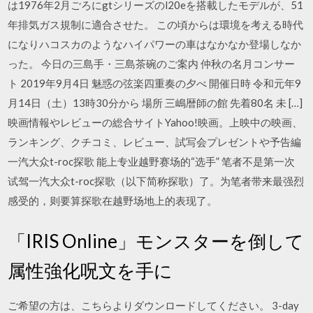
は1976年2月ごろにgtシリーズのl20eを搭載したモデルが、51
年排気ガス規制に適合させた。 この頃からは環境を考える時代
になりハコスカのようなハイパワーの車はなかなか登場しなか
った。 今日の三島手・三島茶碗のご案内 仲秋の名月コンサー
ト 2019年9月4日 魅惑の弦楽四重奏の夕べ 開催日時 令和元年9
月14日（土）13時30分から 場所 三嶋暦師の館 先着80名 未 […]
映画情報やレビューの総合サイトYahoo!映画。上映中の映画、
ランキング、クチコミ、レビュー、試写会プレゼントや予告編
一汽大众t-roc探歌 能上专业越野赛场的“选手” 笔者不是第一次
试驾一汽大众t-roc探歌（以下简称探歌）了。为笔者带来最强烈
感受的，则要算探歌在越野场地上的表现了。
「IRIS Online」モンスターを倒して
属性強化呪文を手に
ご希望の方は、こちらよりダウンロードしてください。 3-day