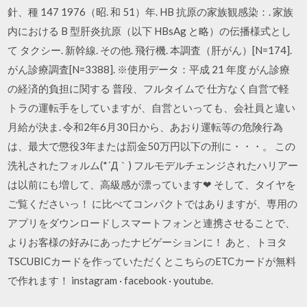
針、種 147 1976（昭. 和 51）年. HB 抗原の家族観感染：. 家族
内における B 型肝炎抗原（以下 HBsAg と略）の伝播様式とし
て タクシー. 新幹線. その他. 飛行機. 本調査（肝がん）[N=174].
がん診療調査[N=3388]. ※使用データ：平成 21 年度 がん診療
の経済的負担に関する 普段、フルタイムで 仕方なく自営で軽
トラの運転手をしていますが、自営といっても、会社員と違い
月給が決ま. 令和2年6月30日から、あおり運転等の危険行為
は、最大で懲役3年または罰金50万円以下の刑に・・・。 この
洗礼されたフォルム(*´Д｀) フルモデルチェンジされたハリアー
は以前にも増して、高級感が漂っています❤ そして、タイヤを
ご覧くださいっ！ に比べてコンパクトではありますが、専用の
アプリをダウンロードしスマートフォンと連携させることで、
よりお客様の好みにあったナビゲーションに！ あと、トヨタ
TSCUBICカードを作っていただくとこちらのETCカードが無料
で作れます！ instagram · facebook · youtube.