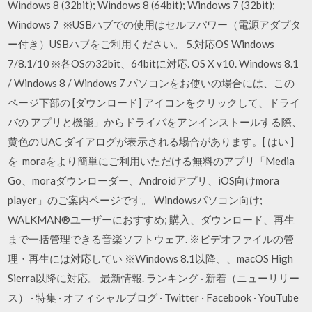
Windows 8 (32bit); Windows 8 (64bit); Windows 7 (32bit);
Windows 7 ※USBハブでの使用はセルフパワー（電源アダプタ
ー付き）USBハブをご利用ください。 5.対応OS Windows
7/8.1/10 ※各OSの32bit、64bitに対応. OS X v10. Windows 8.1
/ Windows 8 / Windows 7 パソコンをお使いの場合には、この
ページ下部の [ダウンロード] アイコンをクリックして、ドライ
バの アプリと機能」からドライバをアンインストールする際、
黄色の UAC ダイアログが表示される場合があります。[ はい ]
を moraをより簡単にご利用いただける無料のアプリ「Media
Go、moraダウンローダー、Androidアプリ、iOS向けmora
player」のご案内ページです。 Windowsパソコン向け;
WALKMAN®ユーザーにおすすめ; 購入、ダウンロード、再生
まで一括管理できる音楽ソフトウェア. ※ビデオファイルの管
理・再生には対応してい ※Windows 8.1以降、、macOS High
Sierra以降に対応。 最新情報. ランキング · 新着（ニューリリー
ス） · 特集 · オフィシャルブログ · Twitter · Facebook · YouTube