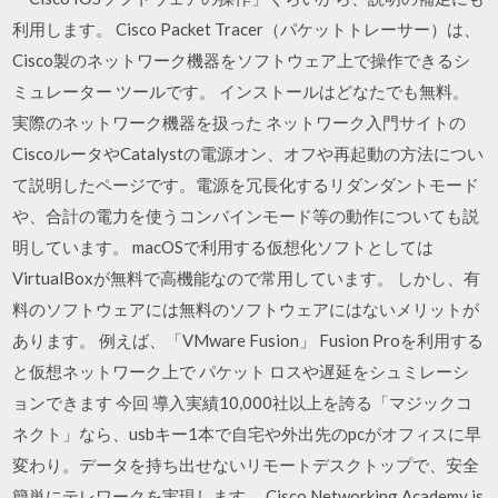
利用します。 Cisco Packet Tracer（パケットトレーサー）は、
Cisco製のネットワーク機器をソフトウェア上で操作できるシ
ミュレーター ツールです。 インストールはどなたでも無料。
実際のネットワーク機器を扱った ネットワーク入門サイトの
CiscoルータやCatalystの電源オン、オフや再起動の方法につい
て説明したページです。電源を冗長化するリダンダントモード
や、合計の電力を使うコンバインモード等の動作についても説
明しています。 macOSで利用する仮想化ソフトとしては
VirtualBoxが無料で高機能なので常用しています。 しかし、有
料のソフトウェアには無料のソフトウェアにはないメリットが
あります。 例えば、「VMware Fusion」 Fusion Proを利用する
と仮想ネットワーク上で パケット ロスや遅延をシュミレーシ
ョンできます 今回 導入実績10,000社以上を誇る「マジックコ
ネクト」なら、usbキー1本で自宅や外出先のpcがオフィスに早
変わり。データを持ち出せないリモートデスクトップで、安全
簡単にテレワークを実現します。 Cisco Networking Academy is