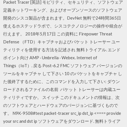
Packet Tracer [英語] モビリティ、セキュリティ、ソフトウェア
定義ネットワーキング、およびオープンソースのソフトウェア
開発のシスコ製品が含まれます。DevNet 無料で24時間365日
使えるホステッドラボで、シスコテクノロジーの操作や統合が
行えます。 2018年5月17日 この資料に Firepower Threat
Defense （FTD）キャプチャおよびパケット トレーサー ユー
ティリティを使用する方法を記述され 無料トライアル. エンド
ポイント向け AMP · Umbrella · Webex. Internet of
Things（IoT）. 戻る Post-6.2 FMC ソフトウェア バージョンの
ツールをキャプチャ して下さい 10 のパケットをキャプチャ し
た後終了するために、このコマンドを入力して下さい: ダウン
ロードされるファイルの名前 パケット トレーサーは内蔵ユー
ティリティですか。 スイッチ このドキュメントの情報は、次
のソフトウェアとハードウェアのバージョンに基づくもので
す。 N9K-9508#test packet-tracer src_ip
dst_ip
<==== provide
your src and dst ip ソフトウェアをダウンロード. 無料トライア