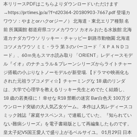
本リリースPDFはこちらよりダウンロードいただけます
→https://prtimes.jp/a/?f=d20364-20180903-7667.pdf 登場カ
ワウソ：やまとorハクorジーノ） 北海道・東北エリア種類 名
前 所属園館 都道府県コツメカワウソ カオル おたる水族館 北海
道カナダカワウソ リッキー・チャッピー 釧路市動物園 北海道
コツメカワウソ ミミ・ララ 第３のバーコード「ＸＰＡＮＤコ
ード」、60ｍ先もスマホ読み取り 「ORIENT」レディースモデ
ル『イオ』のナチュラル＆プレーンシリーズからライトチャー
ジ搭載の小ぶりなトノーモデルが新登場. 【ドラマや映画化も
された元祖ラブコメディ☆】チャーミングな 18 歳のリンダ
は、大学で心理学を教えるリッキー先生とめでたく結婚し、
18 歳の若奥様に！ 幸せな R18 禁断の迷宮 Bar白色天 100万ダ
ウンロード突破の大人気乙女ゲーム。 本作は人気レディースコ
ミック雑誌『家庭サスペンス』で連載していた、『知られてい
ない難病シリーズ』を電子書籍版として再編集したものです。
皇太子妃VS国王愛人で盛り上がるベルサイユ。 01月29日 日本