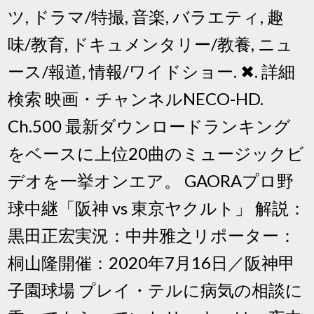
ツ, ドラマ/特撮, 音楽, バラエティ, 趣
味/教育, ドキュメンタリー/教養, ニュ
ース/報道, 情報/ワイドショー. ✖. 詳細
検索 映画・チャンネルNECO-HD.
Ch.500 最新ダウンロードランキング
をベースに上位20曲のミュージックビ
デオを一挙オンエア。 GAORAプロ野
球中継「阪神 vs 東京ヤクルト」 解説：
黒田正宏実況：中井雅之リポーター：
桐山隆開催：2020年7月16日／阪神甲
子園球場 プレイ・テルに病気の相談に