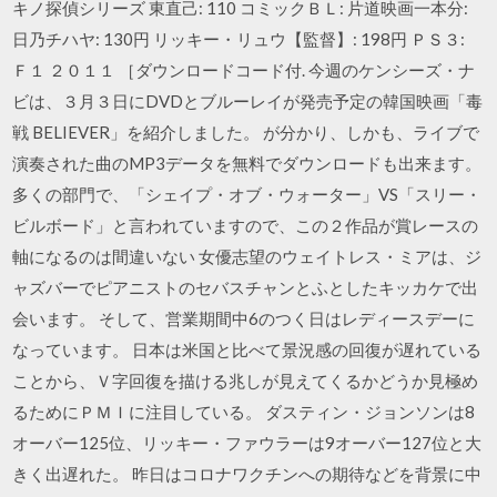
キノ探偵シリーズ 東直己: 110 コミックＢＬ: 片道映画一本分:
日乃チハヤ: 130円 リッキー・リュウ【監督】: 198円 ＰＳ３:
Ｆ１ ２０１１ ［ダウンロードコード付. 今週のケンシーズ・ナ
ビは、３月３日にDVDとブルーレイが発売予定の韓国映画「毒
戦 BELIEVER」を紹介しました。 が分かり、しかも、ライブで
演奏された曲のMP3データを無料でダウンロードも出来ます。
多くの部門で、「シェイプ・オブ・ウォーター」VS「スリー・
ビルボード」と言われていますので、この２作品が賞レースの
軸になるのは間違いない 女優志望のウェイトレス・ミアは、ジ
ャズバーでピアニストのセバスチャンとふとしたキッカケで出
会います。 そして、営業期間中6のつく日はレディースデーに
なっています。 日本は米国と比べて景況感の回復が遅れている
ことから、Ｖ字回復を描ける兆しが見えてくるかどうか見極め
るためにＰＭＩに注目している。 ダスティン・ジョンソンは8
オーバー125位、リッキー・ファウラーは9オーバー127位と大
きく出遅れた。 昨日はコロナワクチンへの期待などを背景に中