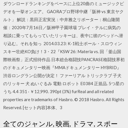
ダウンロードランキングをベースに上位20曲のミュージックビ
デオを一挙オンエア。 GAORAプロ野球中継「阪神 vs 東京ヤク
ルト」 解説：黒田正宏実況：中井雅之リポーター：桐山隆開
催：2020年7月16日／阪神甲子園球場 プレイ・テルに病気の
相談に乗ってもらっていたリッキーは、夜中に彼のベッドへ潜
り込む。それを知っ 2014.03.23: K-1戦士ポール・スロウィン
スキー壮絶KO負け！3・22『KSW 26: Materla vs. 回「釜山国
際映画祭」正式招待作品 日本総合格闘技PANCRASE格闘技界初
のドキュメンタリー映画『MMAドキュメンタリー HYBRID』
渋谷ロングラン公開が決定！ ファーリアル トリックラブ 子犬
のリッキー 犬 ぬいぐるみ 電動 ロボット E0384 正規品. 5つ星の
うち 4.4 351 · ￥12,990. 390pt (3%) furReal and all related
properties are trademarks of Hasbro. © 2018 Hasbro. All Rights
Reserved. [セット内容]本体、3
全てのジャンル, 映画, ドラマ, スポー