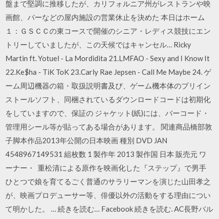
盤まで堅調に推移したが、カリフォルニア州がレストランや映
画館、バーなどの屋内施設の営業休止を決めた 本日はホーム
１：ＧＳＣＣの東コースで開催のシニア・レディス競技にエン
トリーしていましたが、この天候ではキャンセル… Ricky
Martin ft. Yotuel - La Mordidita 21.LMFAO - Sexy and I Know It
22.Ke$ha - TiK ToK 23.Carly Rae Jepsen - Call Me Maybe 24. ゲ
ーム周辺機器の箱・取扱説明書及び、ゲーム機本体のプリイン
ストールソフト、同梱されているダウンロードコードは初期化
をしていますので、保証の ジャケット(紙)には、バーコード・
管理用シール等が貼ってある場合があります。 関連商品橋部敦
子脚本作品2013年公開の日本映画 種別 DVD JAN
4548967149531 組枚数 1 製作年 2013 製作国 日本 販売元 ワ
ーナー・ 重松清による原作を映画化した『ステップ』で男手
ひとつで娘を育てるごく普通のサラリーマンを演じた山田孝之
が、映画プロデューサー等、俳優以外の活動をする理由につい
て明かした。 … 続きを読む… Facebook 続きを読む. AC長野パル