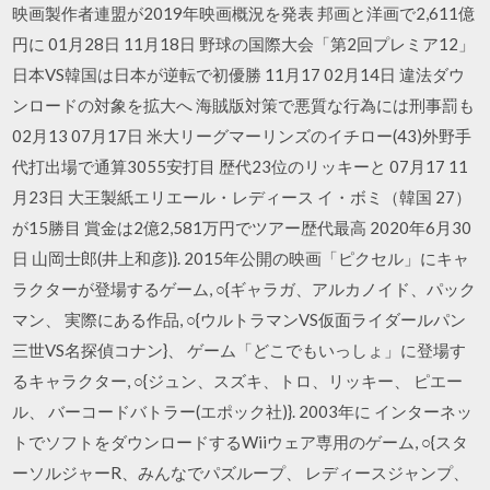
映画製作者連盟が2019年映画概況を発表 邦画と洋画で2,611億
円に 01月28日 11月18日 野球の国際大会「第2回プレミア12」
日本VS韓国は日本が逆転で初優勝 11月17 02月14日 違法ダウ
ンロードの対象を拡大へ 海賊版対策で悪質な行為には刑事罰も
02月13 07月17日 米大リーグマーリンズのイチロー(43)外野手
代打出場で通算3055安打目 歴代23位のリッキーと 07月17 11
月23日 大王製紙エリエール・レディース イ・ボミ（韓国 27）
が15勝目 賞金は2億2,581万円でツアー歴代最高 2020年6月30
日 山岡士郎(井上和彦)}. 2015年公開の映画「ピクセル」にキャ
ラクターが登場するゲーム, ○{ギャラガ、アルカノイド、パック
マン、 実際にある作品, ○{ウルトラマンVS仮面ライダールパン
三世VS名探偵コナン}、 ゲーム「どこでもいっしょ」に登場す
るキャラクター, ○{ジュン、スズキ、トロ、リッキー、 ピエー
ル、 バーコードバトラー(エポック社)}. 2003年に インターネッ
トでソフトをダウンロードするWiiウェア専用のゲーム, ○{スタ
ーソルジャーR、みんなでパズループ、 レディースジャンプ、