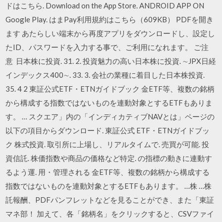
ドはこちら. Download on the App Store. ANDROID APP ON
Google Play. はまPay利用規約はこちら（609KB） PDFを開き
ます あたらしい端末から再度アプリをダウンロードし、設定し
たID、パスワードを入力する事で、ご利用になれます。 ご注
意 日本株に投資. 31. 2. 投資魅力の高い日本株に投資. ∼JPX日経
インデックス400∼. 33. 3. 会社の業種に着目した日本株投資.
35. 4 2 東証公式ETF・ETNガイドブック 金ETF等、複数の銘柄
から構成する指数ではないものを連動対象とするETFもありま
す。 … スクエア」内の「インディカティブNAVとは」ページの
以下の項目からダウンロード. 東証公式 ETF・ETNガイドブッ
ク 株式投資. 取引所に上場し、リアルタイムで. 売買が可能. 投
資信託. 株価指数や商品の価格など特定. の指標の動きに連動す
るよう運. 用・管理される 金ETF等、複数の銘柄から構成する
指数ではないものを連動対象とするETFもあります。 …株 …株
託報酬、PDFパンフレットなどを見ることができ、また「東証
マネ部！ 加えて、各「銘柄名」をクリックすると、CSVファイ