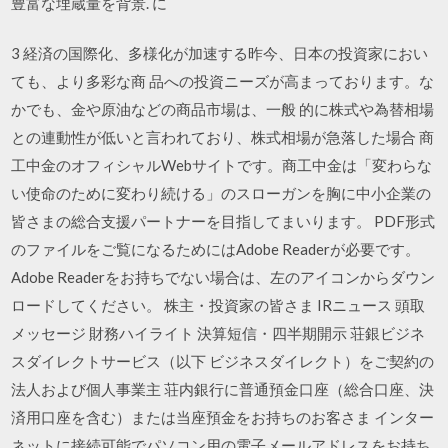
豊富な埋蔵量を背景. に
3 経済の国際化、多様化が加速する昨今、日本の投資家におい
ても、より多彩な商 品への投資ニーズが高まっております。な
かでも、金や原油などの商品市場は、一般 的に株式や為替相場
との連動性が低いと言われており、株式相場が急落した場合 商
工中金のオフィシャルWebサイトです。商工中金は「変わらな
い使命のために変わり続ける」のスローガンを胸に中小企業の
皆さまの総合支援パートナーを目指してまいります。 PDF形式
のファイルをご覧になるためにはAdobe Readerが必要です。
Adobe Readerをお持ちでない場合は、左のアイコンからダウン
ロードしてください。 株主・投資家の皆さま IRニュース 頭取
メッセージ 財務ハイライト 決算短信・四半期開示 荘銀ビジネ
スダイレクトサービス（以下 ビジネスダイレクト）をご契約の
法人および個人事業主 荘内銀行に普通預金口座（総合口座、決
済用口座を含む）または当座預金をお持ちのお客さま インター
ネットに接続可能でパソコン用の電子メールアドレスをお持ち