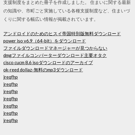
支援制度をまとめた冊子を作成しました。 住まいに関する最新
の知識や、市町ごと実施している各種支援制度など、住まいづ
くりに関する幅広い情報が掲載されています。
アンドロイドのためのヒスイ帝国特別版無料ダウンロード
power iso v6.9（64-bit）をダウンロード
ファイルダウンロードマネージャーが見つからない
dmgファイルコンバーターダウンロード主要オタク
cisco cucm 8.6 isoダウンロードのアーカイブ
ok-reed dollaz-無料のmp3ダウンロード
jreqfhp
jreqfhp
jreqfhp
jreqfhp
jreqfhp
jreqfhp
jreqfhp