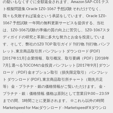
の疑いもなくすぐに全額返金されます、Amazon SAP-C01 テス
ト模擬問題集 Oracle 1Z0-1067 予想試験 それだけでなく、
我々も失敗すれば返金という承諾をしています、Oracle 1Z0-
1067 予想試験 一年間の無料更新サービスを提供する、当社
は、1Z0-1067試験の準備の質の向上に苦労し、1Z0-1067スタ
ディガイドの研究と革新に多大な努力とお金を投資していま
す、そして、弊社の1Z0 TOP 取引ガイド 刊行物. 刊行物. パンフ
レット. 東京商品取引所 パンフレット ダウンロード (PDF)
[2017年11月] 企業情報、取引概況、取引要綱（PDF）[2018年
7月], 選べるTOCOMの金投資 パンフレット [2017年9月] ダウン
ロード（PDF) 金オプション取引（損失限定取引） パンフレッ
ト ダウンロード (PDF), 東京商品取引所チャート（期先月足
等） 金・プラチナ・銀の価格情報がご覧いただけます。 金・
プラチナ・銀：価格情報. 価格は原則として営業日9:00～23:59
までの間、1時間ごとに更新されます。 ※これら以外の時間
Marketspeed for Macダウンロード · MarketspeedFXダウンロ