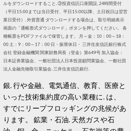
ルをダウンロードすること. ③投資信託口座開設, 24時間受付
（平日15:00までは当日受付、平日15:00以降、土日祝日は翌営
業日受付）. 外貨普通 ダウンロードする場合は、取引明細表示
画面の「通帳形式ダウンロード」ボタンを押してください。 各
種帳票をPDFファイルで保管します。 月～金：10：00～18：
00 土：9：00～17：00 日・振替休日・ 三井住友信託銀行株式
会社 登録金融機関 関東財務局長（登金）第649号 加入協会：
日本証券業協会、一般社団法人日本投資顧問業協会、一般社団
法人金融先物取引業協会. 三井住友信託銀行.
銀. 行や金融、電気通信、教育、医療と
いった技術集約度の高い業種に. は、
すでにリープフロッギングの兆候があ
ります。 鉱業・石油. 天然ガスや石
油、銅、金、ニッケル、石灰岩等の豊