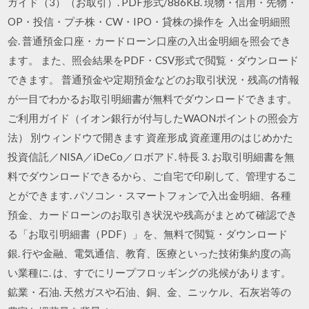
ガイド（3）（お取引）. PDF形式/886KB. 現物・信用・先物・
OP・投信・プチ株・CW・IPO・貸株の操作を 入出金明細照
会. 普通預金口座・カードローン口座の入出金明細を照会でき
ます。 また、照会結果をPDF・CSV形式で閲覧・ダウンロード
できます。 普通預金や定期預金などのお取引状況・残高の情報
が一目でわかるお取引明細書が無料でダウンロードできます。
ご利用ガイド（イオン銀行が付与したWAONポイントの照会方
法） 別ウィンドウで開きます 資産形成 資産運用のはじめかた
投資信託／NISA／iDeCo／ロボアド. 特長 3. お取引明細書を無
料でダウンロードできるから、ご自宅で印刷して、管理するこ
とができます. パソコン・スマートフォンで入出金明細、各種
預金、カードローンのお取引き状況や残高がまとめて確認でき
る「お取引明細書（PDF）」を、無料で閲覧・ダウンロード
銀. 行や金融、電気通信、教育、医療といった技術集約度の高
い業種に. は、すでにリープフロッギングの兆候があります。
鉱業・石油. 天然ガスや石油、銅、金、ニッケル、石灰岩等の