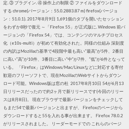
定. ③ プラグイン. ④ 操作上の制限 ② ファイルをダウンロード
する chrome(バージョン：55.0.2883.87 m) firefox(バージョ
ン：51.0.1). 2017年8月9日 1,691個のタブを開いたセッション
をわずか8秒で復元 ～「Firefox 55」が正式版に. Windows 前バ
ージョンの「Firefox 54」では、コンテンツのマルチプロセス
化（e10s-multi）が初めて有効化された。同様の仕組み 深刻度
の内訳はMozillaの基準で4段階中最も高い“最高”が5件、2番目
に高い“高”が10件、3番目に高い“中”が7件、“低”が6件となって
いる。 「Firefox」はWindows/Mac/Linuxなどに対応する寄付
歓迎のフリーソフトで、現在MozillaのWebサイトからダウン
ロード可能。Windows版は窓の杜 2017年8月10日 54が6月13
日リリースだったので約2ヶ月で新リリースです(今回のリリー
スは8月8日)。 現在ブラウザで最新バージョンをチェックして
もまだ54で最新バージョンと出ますが、 Firefoxのページから
ダウンロードすると55を入れる事が出来ます。 Firefox 78.0.2
がリリースされました。 リーダーモードでの これらのバージ