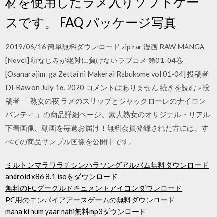
材を使用したラメ入りソフトケー
スです。 FAQ パッケージ写真
2019/06/16 簡単無料ダウンロード zip rar 漫画 RAW MANGA
[Novel] 幼なじみが絶対に負けないラブコメ 第01-04巻
[Osananajimi ga Zettai ni Makenai Rabukome vol 01-04] 投稿者
Dl-Raw on July 16, 2020 コメントはありません 続きを読む » 投
稿者 「 熟女の夜 ラメのスリップとジャックローレのナイロン
パンティ 」の商品詳細ページ。素人熟女のオリジナル・リアル
下着画像、動画を毎週お届け！無料会員登録された方には、す
べての商品サンプル画像を公開中です。
ミルトンマラワラチシンハラソングアルバム無料ダウンロード
android x86 8.1 isoをダウンロード
無料のPCグーグルドキュメントアイコンダウンロード
PC用のエンパイアアースゲームの無料ダウンロード
mana ki hum yaar nahi無料mp3ダウンロード