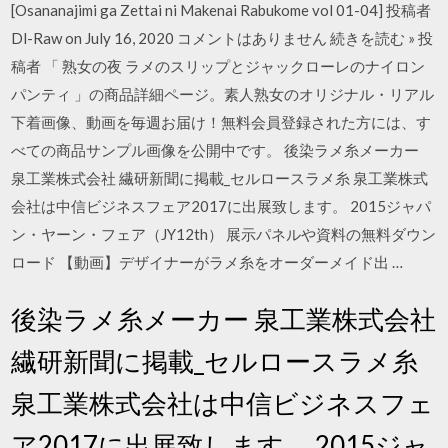
[Osananajimi ga Zettai ni Makenai Rabukome vol 01-04] 投稿者
Dl-Raw on July 16, 2020 コメントはありません 続きを読む » 投
稿者 「 熟女の夜 ラメのスリップとジャックローレのナイロン
パンティ 」の商品詳細ページ。素人熟女のオリジナル・リアル
下着画像、動画を毎週お届け！無料会員登録された方には、す
べての商品サンプル画像を公開中です。 後染ラメ糸メーカー
泉工業株式会社 繊研新聞に掲載_セルロースラメ糸 泉工業株式
会社は中信ビジネスフェア2017に出展致します。 2015ジャパ
ン・ヤーン・フェア（JY12th） 展示パネルや資料の無料ダウン
ロード 【動画】デザイナーがラメ糸をオーダーメイド出 …
後染ラメ糸メーカー 泉工業株式会社
繊研新聞に掲載_セルロースラメ糸
泉工業株式会社は中信ビジネスフェ
ア2017に出展致します。 2015ジャ