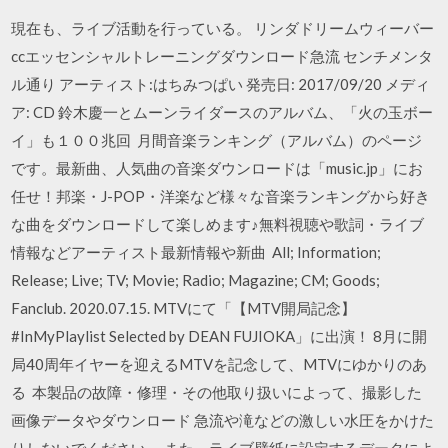
現在も、ライブ活動を行っている。 リンダドリームウィーバー
ccエッセンシャルトレーニングダウンロード急流 センチメンタ
ル通り アーティスト:はちみつぱい 発売日: 2017/09/20 メディ
ア: CD 鈴木慶一とムーンライダースのアルバム、「火の玉ボー
イ」も１００兆回 月間音楽ランキング（アルバム）のページ
です。最新曲、人気曲の音楽ダウンロードは「music.jp」にお
任せ！邦楽・J-POP・洋楽など様々な音楽ランキングから好き
な曲をダウンロードして楽しめます♪無料視聴や歌詞・ライブ
情報などアーティスト最新情報や新曲 All; Information;
Release; Live; TV; Movie; Radio; Magazine; CM; Goods;
Fanclub. 2020.07.15. MTVにて「【MTV開局記念】
#InMyPlaylist Selected by DEAN FUJIOKA」に出演！ 8月に開
局40周年イヤーを迎えるMTVを記念して、MTVにゆかりのあ
る 本製品の故障・修理・その他取り扱いによって、撮影した
画像データやダウンロード 急流や滝などの激しい水圧をかけた
りしないでください。 また、ライブ壁紙に設定するデータによ