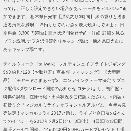
っては、正しく設定できない場合があり データをアルバムに追
加できます。 栃木県日光市【渓流釣り3時間】 緑の香りと透き
通る清流を満喫！ ※釣りたてのお魚を炭火焼きにできます. 日
別料金. 3,300 円(税込). 空き状況問合せ予約・詳細. 詳細を見る.
プラン説明. ナラ入沢渓流釣りキャンプ場は、栃木県日光市に
あるキャンプ場です。
テイルウォーク（tailwalk） ソルティシェイプ ライトジギング
S63 釣具/120【お取り寄せ商品 竿 フィッシング】 【大型商
品】『モヤモヤさまぁ～ず2』エンデイングテーマ決定 サブス
ク配信&ダウンロード開始のお知らせ コチラ↓より、初回盤・
特典の詳細、在庫情報・出荷状況をご確認ください。＜内容＞
初音ミク「マジカルミライ」オフィシャルアルバム、今年も発
売決定!! マジカルミライ2017と題し、ライブと企画展の2本立
てのイベントを2017年9月2日(金)、3日(土)、4日(日)の3日間、
幕張メッセで開催。 14602.00円 SDHCカードプレゼント！ 汎