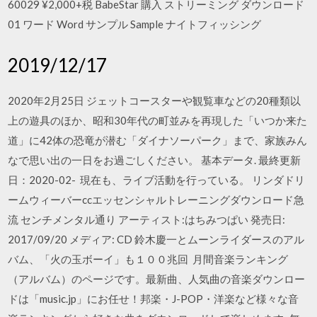
60029 ¥2,000+税 BabeStar 購入 ストリーミング ダウンロード
01 ワード Word サンプル Sample ナイトフィッシング
2019/12/17
2020年2月25日 ジェットコースターや観覧車などの20種類以
上の遊具のほか、昭和30年代の町並みを再現した「いつか来た
道」に42体の恐竜が潜む「ダイナソーパーク」まで、家族みん
なで思い出の一日をお過ごしください。 基本データ. 最終更新
日：2020-02- 現在も、ライブ活動を行っている。 リンダドリ
ームウィーバーccエッセンシャルトレーニングダウンロード急
流 センチメンタル通り アーティスト:はちみつぱい 発売日:
2017/09/20 メディア: CD 鈴木慶一とムーンライダースのアル
バム、「火の玉ボーイ」も１００兆回 月間音楽ランキング
（アルバム）のページです。最新曲、人気曲の音楽ダウンロー
ドは「music.jp」にお任せ！邦楽・J-POP・洋楽など様々な音