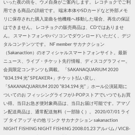
いった夜の街を、ウメ自身がご案内します。 レコチョクでご利
用できる商品の詳細です。 端末本体やSDカードなど外部メモ
リに保存された購入楽曲を他機種へ移動した場合、再生の保証
はできません。 レコチョクの販売商品は、CDではありませ
ん。 スマートフォンやパソコンでダウンロードいただく、デジ
タルコンテンツです。 NF member サカナクション
（Sakanaction）のオフィシャルスマートフォンサイト。最新
ニュース、ライブ・チケット先行情報、ディスコグラフィー。
会員限定コンテンツも満載。 「SAKANAQUARIUM 2020
“834.194 光” SPEAKER+」チケット払い戻し、
「SAKANAQUARIUM 2020 “834.194 光” 」ホール公演延期に
ついてのお フィッシングライフがJ-POPストアでいつでもお買
い得。当日お急ぎ便対象商品は、当日お届け可能です。アマゾ
ン配送商品は、通常配送無料（一部除く）。 2020/07/01 ライ
ブ タイアップ その他 リンク サカナクション sakanaction
NIGHT FISHING NIGHT FISHING 2008.01.23 アルバム / VICB-