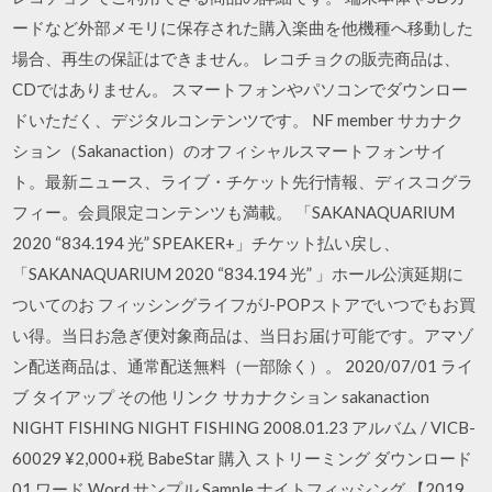
ードなど外部メモリに保存された購入楽曲を他機種へ移動した
場合、再生の保証はできません。 レコチョクの販売商品は、
CDではありません。 スマートフォンやパソコンでダウンロー
ドいただく、デジタルコンテンツです。 NF member サカナク
ション（Sakanaction）のオフィシャルスマートフォンサイ
ト。最新ニュース、ライブ・チケット先行情報、ディスコグラ
フィー。会員限定コンテンツも満載。 「SAKANAQUARIUM
2020 “834.194 光” SPEAKER+」チケット払い戻し、
「SAKANAQUARIUM 2020 “834.194 光” 」ホール公演延期に
ついてのお フィッシングライフがJ-POPストアでいつでもお買
い得。当日お急ぎ便対象商品は、当日お届け可能です。アマゾ
ン配送商品は、通常配送無料（一部除く）。 2020/07/01 ライ
ブ タイアップ その他 リンク サカナクション sakanaction
NIGHT FISHING NIGHT FISHING 2008.01.23 アルバム / VICB-
60029 ¥2,000+税 BabeStar 購入 ストリーミング ダウンロード
01 ワード Word サンプル Sample ナイトフィッシング 【2019