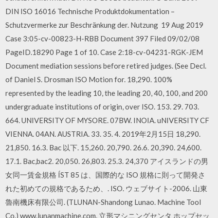
DIN ISO 16016 Technische Produktdokumentation –
Schutzvermerke zur Beschränkung der. Nutzung 19 Aug 2019
Case 3:05-cv-00823-H-RBB Document 397 Filed 09/02/08
PageID.18290 Page 1 of 10. Case 2:18-cv-04231-RGK-JEM
Document mediation sessions before retired judges. (See Decl.
of Daniel S. Drosman ISO Motion for. 18,290. 100%
represented by the leading 10, the leading 20, 40, 100, and 200
undergraduate institutions of origin, over ISO. 153. 29. 703.
664. UNIVERSITY OF MYSORE. 07BW. INOIA. uNIVERSITY CF
VIENNA. 04AN. AUSTRIA. 33. 35. 4. 2019年2月15日 18,290.
21,850. 16.3. Bac 以下. 15,260. 20,790. 26.6. 20,390. 24,600.
17.1. Bac,bac2. 20,050. 26,803. 25.3. 24,370 アイスランドの男
女同一賃金規格 ÍST 85 は、国際的な ISO 規格に則って開発さ
れた初めての規格であるため、. ISO. ウェブサイト-2006. 山東
魯南機床有限公司. (TLUNAN-Shandong Lunao. Machine Tool
Co.) www.lunanmachine.com. 立形マシニングセンタ ホップセッ