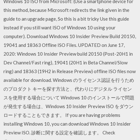
Windows 10 ISO from Microsoft: (Use a smartphone device for
this method, because Microsoft redirects the link given in the
guide to an upgrade page, So this is a bit tricky Use this guide
instead if you still want ISO of Windows 10 using your
computer). Download Windows 10 Insider Preview Build 20150,
19041 and 18363 Offline ISO Files. UPDATED on June 17,
2020: Windows 10 Insider Preview build 20150 (Post-20H1 in
Dev Channel/Fast ring), 19041 (20H1 in Beta Channel/Slow
ring) and 18363 (19H2 in Release Preview) offline ISO files now
available for download. Windows のライセンス認証を行うため
のプロダクト キーを探す方法と、代わりにデジタル ライセン
スを使用する場合について Windows 10 のインストールで問題
が発生する場合は、Windows 10 Insider Preview ISO をダウン
ロードすることもできます。 If you are having problems
installing Windows 10, you can download Windows 10 Insider
Preview ISO. 診断に関する設定を確認します。 Check