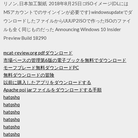
リノン, 日本加工製紙 2018年8月25日 □ISOイメージ(DLには
MSアカウントでのサインインが必要です) windowsupdateでダ
ウンロードしたファイルからUUUP2ISOで作ったISOのファイ
ルも全く同じものだった Announcing Windows 10 Insider
Preview Build 18290
mcat-review.org pdfダウンロード
市場ベースの管理第6版の電子ブックを無料でダウンロード
モーフブレード無料ダウンロードPC
無料ダウンロードの冒険
以前に購入したアプリをダウンロードする
Apache poi jarファイルをダウンロードする手順
hatqshq
hatqshq
hatqshq
hatqshq
hatqshq
hatqshq