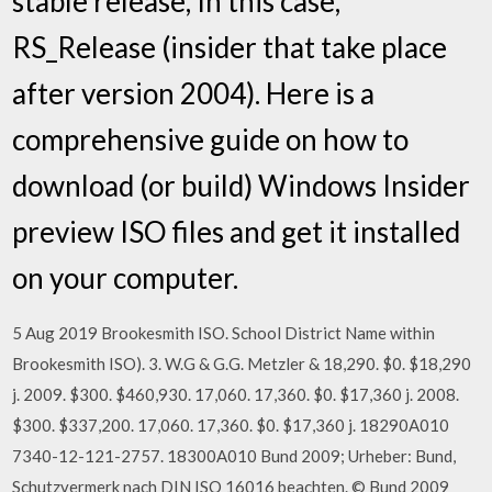
stable release, In this case,
RS_Release (insider that take place
after version 2004). Here is a
comprehensive guide on how to
download (or build) Windows Insider
preview ISO files and get it installed
on your computer.
5 Aug 2019 Brookesmith ISO. School District Name within
Brookesmith ISO). 3. W.G & G.G. Metzler & 18,290. $0. $18,290
j. 2009. $300. $460,930. 17,060. 17,360. $0. $17,360 j. 2008.
$300. $337,200. 17,060. 17,360. $0. $17,360 j. 18290A010
7340-12-121-2757. 18300A010 Bund 2009; Urheber: Bund,
Schutzvermerk nach DIN ISO 16016 beachten. © Bund 2009