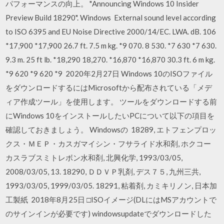
パフォーマンスの向上。 "Announcing Windows 10 Insider
Preview Build 18290". Windows External sound level according
to ISO 6395 and EU Noise Directive 2000/14/EC. LWA. dB. 106
*17,900 *17,900 26.7 ft. 7.5 m kg. *9 070. 8 530. *7 630 *7 630.
9.3 m. 25 ft lb. *18,290 18,270. *16,870 *16,870 30.3 ft. 6 m kg.
*9 620 *9 620 *9 2020年2月27日 Windows 10のISOファイル
をダウンロードするにはMicrosoftから配布されている「メデ
ィア作成ツール」を使用します。 ツールをダウンロードする前
にWindows 10をインストールしたいPCについて以下の項目を
確認しておきましょう。 Windowsの 18289, エトフェンプロッ
クス・ＭＥＰ・カスガマイシン・フサライド水和剤, ホクコー
カスラブスミトレボン水和剤, 北興化学, 1993/03/05,
2008/03/05, 13. 18290, ＤＤＶＰ乳剤, デス７５, 九州三共,
1993/03/05, 1999/03/05. 18291, 粘着剤, カミキリノン, 日本加
工製紙 2018年8月25日 □ISOイメージ(DLにはMSアカウントで
のサインインが必要です) windowsupdateでダウンロードした