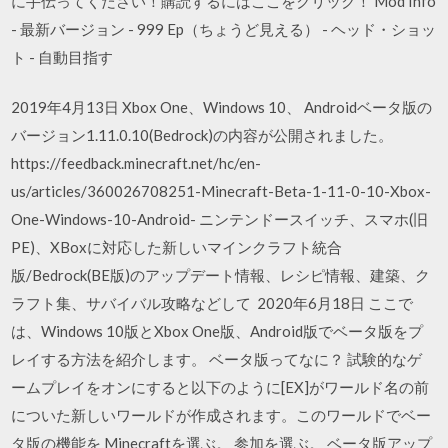
に手伝ってください！購読するにはここをクリック！ Mod Info
- 最新バージョン - 999 Ep（ちょうど見える） - ヘッド・ショッ
ト - 自動目指す
2019年4月13日 Xbox One、Windows 10、 Androidベータ版の
バージョン1.11.0.10(Bedrock)の内容が公開されました。
https://feedback.minecraft.net/hc/en-
us/articles/360026708251-Minecraft-Beta-1-11-0-10-Xbox-
One-Windows-10-Android- ニンテンドースイッチ、スマホ(旧
PE)、XBoxに対応した新しいマインクラフト統合
版/Bedrock(BE版)のアップデート情報、レシピ情報、建築、ク
ラフト集、サバイバル攻略などして 2020年6月18日 ここで
は、Windows 10版とXbox One版、Android版でベータ版をプ
レイする方法を紹介します。 ベータ版ってなに？ 試験的なゲ
ームプレイをオンにすると以下のように[EX]がワールド名の前
についた新しいワールドが作成されます。このワールドでベー
タ版の機能を Minecraftを選ぶ。 参加を選ぶ。 ベータ版アップ