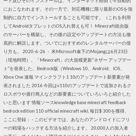
ート及びそのインストールは、インターネット経由で半自動的
におこなわれます。その一方で、対応機種に限り最新のOSを強
制的に自力でインストールすることも可能です。（これを利用
してAndroidタブレットのOS入れ替えも可！ Minecraft統合版
のサーバーを構築し、その後の設定やアップデートの方法も徹
底的に解説します。ついでにおすすめのレンタルサーバーの借
り方も。 2020-6-26 · 米Microsoft傘下のMojangは6月23日
（現地時間）、「Minecraft」の大規模更新“ネザー アップデー
ト”を発表した。Bedrock版（Windows 10、Android、iOS、
Xbox One 速報 マインクラフト1 10のアップデート新要素が発
表されました 2016 今回はv110のアップデートで追加されるク
ロスボウや盾行商人などの新要素についていろいろと紹介した
いと思います 情報ソースknowledge base minecraft feedback
bedrock edition 110 official minecraft wiki. 毎日$ 300を獲得、
ここに登録： - このビデオでは、あなたのアンドロイドにフリ
ーの戦場をハックする方法を紹介します。 20,000人の加入者