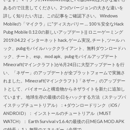
あるので注意してください。2つのバージョンの大きな違いを
詳しく知りたい方は、この記事をご確認下さい。 Windows
Mobileの「マイクラ」に“ディスカバリー … 100％安全なHack
Pubg Mobile 0.12.0の新しいアップデート|| ロニーゲーミング
2019.04.22 インターネット hack, ゲーム実況, チート, ツール ハ
ック、pubgモバイルハッククライアント、無料ダウンロードハ
ック、チート、esp、mod apk、pubgモバイルアップデート
Minecraft(マインクラフト)が6月24日に大型アップデートを行
い、「ネザー」のアップデートが全プラットフォームで実施さ
れました。Minecraft(マインクラフト)「ネザー」のアップデー
トとして、バイオームと構造物からネザライトを新たに追加し
ています。 地球生存の最後の日をハックする方法（ステップバ
イステップチュートリアル）：+ダウンロードリンク（iOS /
ANDROID）： インストールのチュートリアル（MUST
WATCH）： Earth Survival v1.6.4の最後の日MEGA MOD APK
の特長： 1.）無限のエネルギー（金貨で