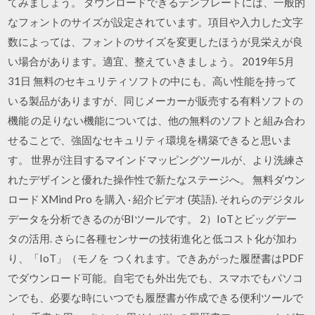
てみましょう。 ダウンロードできるテンプレートには、一般的
なフォントのサイズが設定されています。項目や入力した文字
数によっては、フォントのサイズを変更したほうが見栄えが良
い場合があります。適宜、整えていきましょう。 2019年5月
31日 無料のセキュリティソフトの中にも、高い性能を持って
いる製品がありますが、同じメーカーが販売する有料ソフトの
機能 の足りない機能については、他の無料のソフトと組み合わ
せることで、強固なセキュリティ環境を構築できると思いま
す。 世界が注目するマインドマッピングツールが、より洗練さ
れたデザインと優れた操作性で新たなステージへ。 無料ダウン
ロード XMind Pro を購入 · 紹介ビデオ (英語). それらのデジタル
データを分析できるのがBIツールです。 2）IoTとビッグデー
タの活用. さらに各種センサーの技術進化と低コスト化が加わ
り、「IoT」（モノを つくれます。できあがった履歴書はPDF
でダウンロード可能。自宅でも外出先でも、スマホでもパソコ
ンでも、必要な時にいつでも履歴書が作成できる便利ツールで