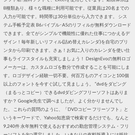
8種類あり、様々な職種に利用可能です。従業員は20名までの
入力が可能です。時間帯は30分単位から入力できます。 シス
テム手帳予定表 B6バイブル･A5のリフィルが無料ダウンロード
できます。全てがシンプルで機能性に優れた仕事につかえるデ
ザイン！毎年新しいリフィル(詰め替えカレンダ)を自宅のプリ
ンタから印刷できます。さぁ！お気に入りのカレンダを使い仕
事もライフスタイルも充実しましょう！ DesignEvoの無料ロゴ
メーカーは、カスタムロゴを数分で作成することを可能にしま
す。ロゴデザイン経験一切不要。何百万ものアイコンと100個
以上のフォントを今すぐ試して見ましょう。 “dvdをダビング
（まるっとコピー）できるdvdダビングフリーソフトはありま
すか？ Google先生で調べましたが、よく分かりませんでし
た。 これらの質問のように、「DVDコピー フリーソフト」と
いうキーワードで、Yahoo知恵袋で検索するだけでも、なんと
9,240件 永年無料で使えるおすすめの勤怠管理システム・フリ
ーソフトを9つ選定しました。いきなりの有料版導入には抵抗