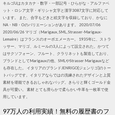
キルゴUはカタカナ・数字・一部記号・ひらがな・アルファベ
ット・ロシア文字・ギリシャ文字と漢字3087文字に対応して
います。 また、合字もどきと絵文字を収録しており、かなに
NA・NB・Oのバリエーションがあります。 2020/07/06
2020/06/26 マリゴ（Marigaux, SML, Strasser-Marigaux-
Lemaire）はフランスのオーボエメーカー。 1935年に、ストラ
ッサー、マリゴ、ルミールの3人によって設立された。かつて
はサクソフォーン、フルート、クラリネットも製造しており、
ブランドとしてMarigauxの他、SMLやStrasser Marigauxなど
も存在した。 イタリアのブランドJENRIGO[ジェンリゴ]のトー
トバッグです。イタリアならではの洗練されたデザインと上質
素材を堪能できるおしゃれなバッグ。きらりと輝くゴールド金
具が可愛い。 素材 とても滑らかで柔らかい牛革を一枚革で使
用しています。
97万人の利用実績！無料の履歴書のフ