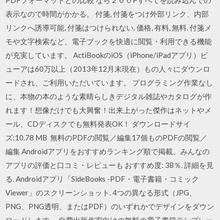
PDFフォーマットとの比較 なら２００Pすべてを読み込んでの
表示なので時間がかかる。 付箋, 付箋をつけ外部リンク、内部
リンクへ誘導可能, 付箋はつけられない. 価格, 有料, 無料. 付箋メ
モや文字検索など、電子ブックを快適に閲覧・利用できる機能
が充実しています。 ActiBookのiOS（iPhone/iPadアプリ）ビ
ューアは60万以上（2013年12月末現在）もの人々にダウンロ
ードされ、ご利用いただいています。 プログラミング作業なし
に、本物の本のような素晴らしきデジタル雑誌やカタログが作
れます！想像だけでも大興奮！出来上がった傑作はネットやメ
ール、CDディスクでも無料発表OK！ ダウンロードサイ
ズ:10.78 MB 無料のPDFの閲覧／編集17個ものPDFの閲覧／
編集 Androidアプリをおすすめランキング順で掲載。みんなの
アプリの評価と口コミ・レビューも おすすめ度: 38％. 詳細を見
る. Androidアプリ「SideBooks -PDF・電子書籍・コミック
Viewer」のスクリーンショット. 4つの異なる形式（JPG、
PNG、PNG透明、またはPDF）のいずれかでデザインをダウン