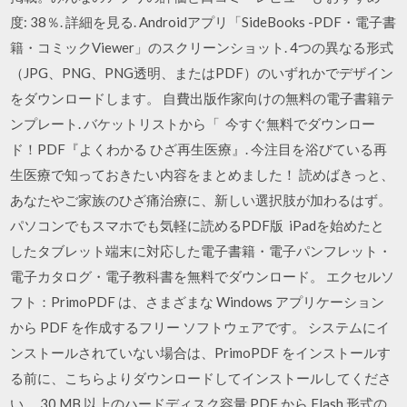
度: 38％. 詳細を見る. Androidアプリ「SideBooks -PDF・電子書
籍・コミックViewer」のスクリーンショット. 4つの異なる形式
（JPG、PNG、PNG透明、またはPDF）のいずれかでデザイン
をダウンロードします。 自費出版作家向けの無料の電子書籍テ
ンプレート. バケットリストから「 今すぐ無料でダウンロー
ド！PDF『よくわかる ひざ再生医療』. 今注目を浴びている再
生医療で知っておきたい内容をまとめました！ 読めばきっと、
あなたやご家族のひざ痛治療に、新しい選択肢が加わるはず。
パソコンでもスマホでも気軽に読めるPDF版 iPadを始めたと
したタブレット端末に対応した電子書籍・電子パンフレット・
電子カタログ・電子教科書を無料でダウンロード。 エクセルソ
フト：PrimoPDF は、さまざまな Windows アプリケーション
から PDF を作成するフリー ソフトウェアです。 システムにイ
ンストールされていない場合は、PrimoPDF をインストールす
る前に、こちらよりダウンロードしてインストールしてくださ
い。 30 MB 以上のハードディスク容量 PDF から Flash 形式の