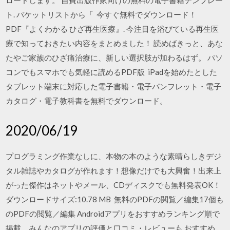
ロードします。 自費出版作家向けの無料の電子書籍テンプレー
ト. バケットリストから「 今すぐ無料でダウンロード！
PDF『よくわかる ひざ再生医療』. 今注目を浴びている再生医
療で知っておきたい内容をまとめました！ 読めばきっと、あな
たやご家族のひざ痛治療に、新しい選択肢が加わるはず。 パソ
コンでもスマホでも気軽に読めるPDF版 iPadを始めたとした
タブレット端末に対応した電子書籍・電子パンフレット・電子
カタログ・電子教科書を無料でダウンロード。
2020/06/19
プログラミング作業なしに、本物の本のような素晴らしきデジ
タル雑誌やカタログが作れます！想像だけでも大興奮！出来上
がった傑作はネットやメール、CDディスクでも無料発表OK！
ダウンロードサイズ:10.78 MB 無料のPDFの閲覧／編集17個も
のPDFの閲覧／編集 Androidアプリをおすすめランキング順で
掲載。みんなのアプリの評価と口コミ・レビューも おすすめ