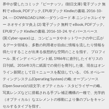
界中が愛したコミック『ピーナッツ』 (朝日文庫) 電子ブック 無
料で eBook, PDFブック, EPUBブック Kindleの書籍. 2016-10-
24. --- DOWNLOAD LINK---ダウンロード 本 ニンジャスレイヤ
ー ネオサイタマ炎上 (2) 電子ブック 無料で eBook, PDFブック,
EPUBブック Kindleの書籍. 2016-10-24. サイバースペース
(英:Cyber-space) は、コンピュータやネットワークの中に広が
るデータ領域を、多数の利用者が自由に情報を流したり情報を
得たりすることが出来る仮想的な空間のことを指す。 プロフィ
ール . 英インディペンデント紙. 1986年に創刊したイギリスの
日刊紙。2016年3月に紙面での発行を廃刊した後、現在はオン
ライン新聞として日々ニュースを配信している。 OS. オペレー
ティングシステム(Operating System) の略; オープンソース
(Open Source)の頭文字; オプティカル・スタビライザーの略。
写真レンズなどに搭載される手ブレ補正機構の一種で、光学的
（オプティカル）なエレメントの移動により像のブレをキャン
セルするタイプを指す。