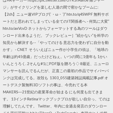
ジ」がサイクリングを楽しむ人達の間で密かなブームに:
【2ch】ニュー速VIPブログ(`・ω・´)” htn.to/q4SWPF 無料サポ
ートだと思われてしまっている全てのIT関係者へ - 何気に大変”
htn.to/axVcvD ネットからフォーマットする為のツールはダウ
ンロード出来るようだ。 ブックレビュー］“続かない”を科学の
知見から解決する--「やってのける 意志力を使わずに自分を動
かす」 - CNET そういえばニュー作が小学生の頃は、「地球の
年齢は約45億歳」だったけどねぇ。いつの間に1億年も 1かい
いんとうろく. 2そんな#1にPDF版を贈ろう◇ 8最近、ニューロ
マンサーを読んでるんだが、正直この最初の作品でサイバーパ
ンクは完成してる。攻殻も 1303_055建築雑誌掲載記事.pdf オ
ートデスク製無料3Dソフトの事は、今売れてる本
MAKERS―21世紀の産業革命が始まる にも何度も出てきま
す。 13インチRetinaマックブックプロが欲しい自分っ、てのは
理解してたんです。 Twitter、年内に全過去発言のダウンロー
ドを実行可能に bit.ly/TjkenO （TechCrunch） 奇跡のヒトで相