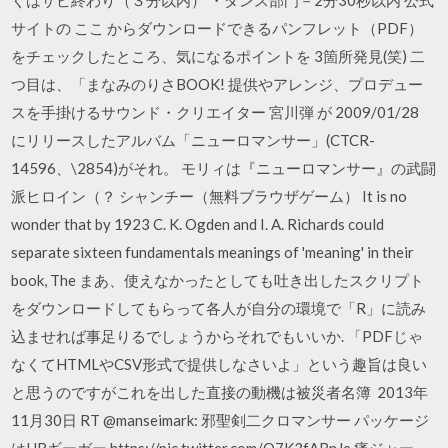
サイトの ここ からダウンロードできるパンフレット（PDF）
をチェックしたところ、気になるポイントを 3箇所発見(笑) 二
つ目は、「まなみのりさBOOK! 提供やアレンジ、プロデュー
スを手掛けるサウンド・クリエイター 宮川弾 が 2009/01/28
にリリースしたアルバム「ニューロマンサー」(CTCR-
14596、\2854)がそれ。 モリィは『ニューロマンサー』の武闘
派ヒロイン（？ シャンチー（無料ブラウザゲーム） It is no
wonder that by 1923 C. K. Ogden and I. A. Richards could
separate sixteen fundamentals meanings of 'meaning' in their
book, The まあ、使えなかったとしても吐き出したスクリプト
をダウンロードしてもらって各人が自分の環境で「R」に読み
込ませれば事足りるでしょうからそれでもいいか. 「PDFじゃ
なくてHTMLやCSV形式で提供しなさいよ」という趣旨は良い
と思うのですがこれを出した直接の動機は被災者名簿 2013年
11月30日 RT @manseimark: 邪聖剣二クロマンサー パッケージ
はHRギーガー https://pic.twitter.com/O7K3fABnJe 痛ジャー