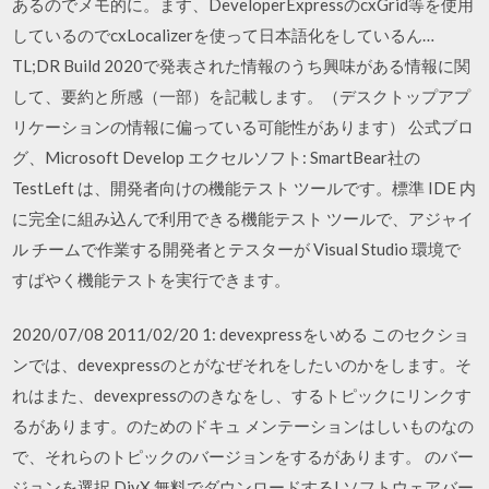
あるのでメモ的に。ます、DeveloperExpressのcxGrid等を使用
しているのでcxLocalizerを使って日本語化をしているん…
TL;DR Build 2020で発表された情報のうち興味がある情報に関
して、要約と所感（一部）を記載します。（デスクトップアプ
リケーションの情報に偏っている可能性があります） 公式ブロ
グ、Microsoft Develop エクセルソフト: SmartBear社の
TestLeft は、開発者向けの機能テスト ツールです。標準 IDE 内
に完全に組み込んで利用できる機能テスト ツールで、アジャイ
ル チームで作業する開発者とテスターが Visual Studio 環境で
すばやく機能テストを実行できます。
2020/07/08 2011/02/20 1: devexpressをいめる このセクショ
ンでは、devexpressのとがなぜそれをしたいのかをします。そ
れはまた、devexpressののきなをし、するトピックにリンクす
るがあります。のためのドキュ メンテーションはしいものなの
で、それらのトピックのバージョンをするがあります。 のバー
ジョンを選択 DivX 無料でダウンロードする! ソフトウェアバー