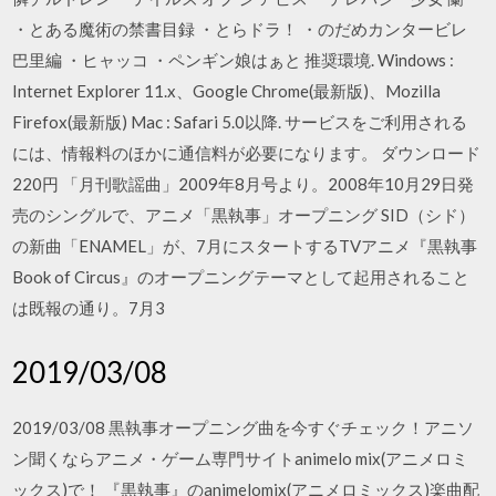
・とある魔術の禁書目録 ・とらドラ！ ・のだめカンタービレ
巴里編 ・ヒャッコ ・ペンギン娘はぁと 推奨環境. Windows :
Internet Explorer 11.x、Google Chrome(最新版)、Mozilla
Firefox(最新版) Mac : Safari 5.0以降. サービスをご利用される
には、情報料のほかに通信料が必要になります。 ダウンロード
220円 「月刊歌謡曲」2009年8月号より。2008年10月29日発
売のシングルで、アニメ「黒執事」オープニング SID（シド）
の新曲「ENAMEL」が、7月にスタートするTVアニメ『黒執事
Book of Circus』のオープニングテーマとして起用されること
は既報の通り。7月3
2019/03/08
2019/03/08 黒執事オープニング曲を今すぐチェック！アニソ
ン聞くならアニメ・ゲーム専門サイトanimelo mix(アニメロミ
ックス)で！ 『黒執事』のanimelomix(アニメロミックス)楽曲配