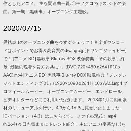
作としたアニメ。 主な関連曲一覧. 〇モノクロのキス. シドの楽
曲。第一期『黒執事』オープニング主題歌。
2020/07/15
黒執事IIのオープニング曲を今すぐチェック！音楽ダウンロー
ドはポイントでお得＆高音質のdwango.jp(ドワンゴジェイピー)
で！ [アニメ BD] 黒執事 Blu-ray BOX 映像特典「その執事、終
章~最後の晩餐を貴方と共に~」(DVD 720×480 x264 Hi10p
AAC).mp4 [アニメ BD] 黒執事 Blu-ray BOX 映像特典「ノンクレ
ジットエンディング 01」(1920×1080 x264 Hi10p AAC).mp4 プ
ロフィールムービー、オープニングムービー、エンドロール、
ビデオレターなどにご利用いただけます。 2018年1月に動画素
材のリニューアルを行い、4:3から16:9に変更いたしました。
旧バージョン（4:3）はこちらです。 ファイル形式： mp4
(h.264) 今日も気ままにトレント紹介！主にアニメ(字幕なし)を