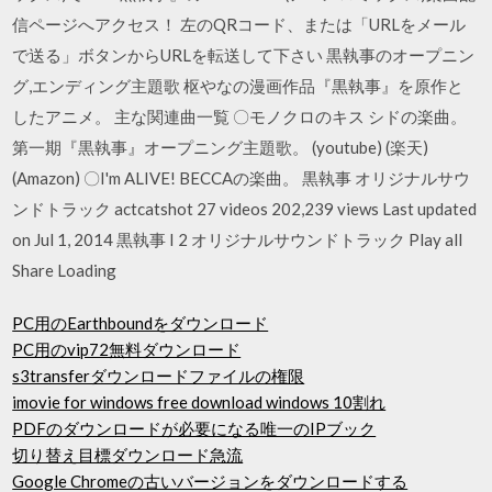
信ページへアクセス！ 左のQRコード、または「URLをメール
で送る」ボタンからURLを転送して下さい 黒執事のオープニン
グ,エンディング主題歌 枢やなの漫画作品『黒執事』を原作と
したアニメ。 主な関連曲一覧 〇モノクロのキス シドの楽曲。
第一期『黒執事』オープニング主題歌。 (youtube) (楽天)
(Amazon) 〇I'm ALIVE! BECCAの楽曲。 黒執事 オリジナルサウ
ンドトラック actcatshot 27 videos 202,239 views Last updated
on Jul 1, 2014 黒執事 I 2 オリジナルサウンドトラック Play all
Share Loading
PC用のEarthboundをダウンロード
PC用のvip72無料ダウンロード
s3transferダウンロードファイルの権限
imovie for windows free download windows 10割れ
PDFのダウンロードが必要になる唯一のIPブック
切り替え目標ダウンロード急流
Google Chromeの古いバージョンをダウンロードする