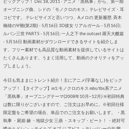
ピックアップ！ Dec 18, 2011 · アニメ「黒執事」から、第一期
オープニング曲、シドの「モノクロのキス」テレビサイズ・耳
コピです。 テレビサイズと言いつつ、Aメロの 更新履歴. 斉木
楠雄のΨ難(第2期) - 5月16日 3D彼女 リアルガール - 5月16日;
ルパン三世 PART5 - 5月16日; 一人之下 the outcast 羅天大醮篇
- 5月16日 動画素材がダウンロードできるサイトを紹介しま
す。フリー素材でも高品質な動画素材を提供しているサイトは
たくさんあります。うまく活用して、動画のクオリティをアッ
プしましょう。
今日も気ままにトレント紹介！主にアニメ(字幕なし)をピック
アップ！ 【タイアップ】m1:モノクロのキス mbs/tbs系アニメ
「黒執事」オープニングテーマ(2008年10月~12月) ※初回特典
は数に限りがございますので、ご注文はお早めに。※初回仕様
限定盤をご希望の場合、単品でのご注文をお願いします。 ・黒
執事 ・屍姫 赫 ・地獄少女 三鼎 ・スキップ・ビート！ ・絶対可
憐チルドレン ・テイルズ オブ ジ アビス ・テレパシー少女 蘭