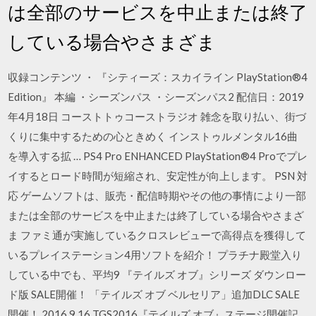
は全部のサービスを中止または終了
している場合やさまざま
収録コンテンツ ・ 『シティーズ：スカイライン PlayStation®4
Edition』 本編 ・シーズンパス ・シーズンパス2 配信日：2019
年4月18日 コーストトゥコーストラジオ 雑念を取り払い、街づ
くりに集中するための心ときめく インストゥルメンタル16曲
を導入する拡 … PS4 Pro ENHANCED PlayStation®4 Proでプレ
イするとロード時間が短縮され、安定性が向上します。 PSN 対
応 ゲームソフトは、販売・配信時期やその他の事情により一部
または全部のサービスを中止または終了している場合やさまざ
ま ファミ通が実施しているクロスレビューで高得点を獲得して
いるプレイステーション4用ソフトを紹介！ プラチナ殿堂入り
している中でも、平均9 『テイルズ オブ』シリーズ ダウンロー
ド版 SALE開催！ 「テイルズ オブ ベルセリア」追加DLC SALE
開催！ 2016.9.16 TGS2016『テイルズ オブ』ステージ開催記