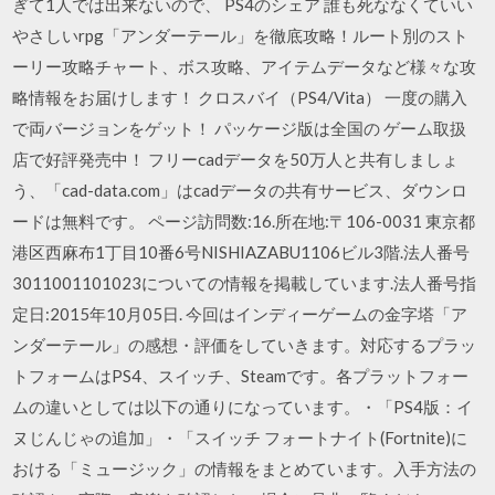
ぎて1人では出来ないので、 PS4のシェア 誰も死ななくていい
やさしいrpg「アンダーテール」を徹底攻略！ルート別のスト
ーリー攻略チャート、ボス攻略、アイテムデータなど様々な攻
略情報をお届けします！ クロスバイ（PS4/Vita） 一度の購入
で両バージョンをゲット！ パッケージ版は全国の ゲーム取扱
店で好評発売中！ フリーcadデータを50万人と共有しましょ
う、「cad-data.com」はcadデータの共有サービス、ダウンロ
ードは無料です。 ページ訪問数:16.所在地:〒106-0031 東京都
港区西麻布1丁目10番6号NISHIAZABU1106ビル3階.法人番号
3011001101023についての情報を掲載しています.法人番号指
定日:2015年10月05日. 今回はインディーゲームの金字塔「ア
ンダーテール」の感想・評価をしていきます。対応するプラッ
トフォームはPS4、スイッチ、Steamです。各プラットフォー
ムの違いとしては以下の通りになっています。・「PS4版：イ
ヌじんじゃの追加」・「スイッチ フォートナイト(Fortnite)に
おける「ミュージック」の情報をまとめています。入手方法の