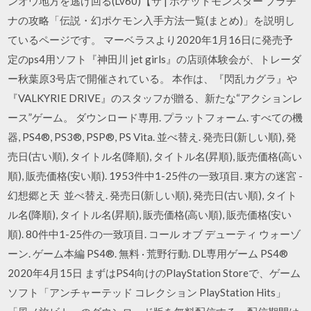
ンオウ地方を逃げ回る(Lv60)【サ | ポケットモンスター プラチ
ナの攻略「伝説・幻ポケモン入手方法一覧(まとめ)」を説明し
ているページです。 マーベラスより2020年1月16日に発売予
定のps4用ソフト『神田川 jet girls』の店頭体験会が、トレーダ
ー秋葉原3号店で開催されている。 本作は、『閃乱カグラ』や
『VALKYRIE DRIVE』のスタッフが贈る、新たな“アクションレ
ース”ゲーム。 ダウンロード専用. プラットフォーム. すべての機
器, PS4®, PS3®, PSP®, PS Vita. 並べ替え. 発売日(新しい順), 発
売日(古い順), タイトル名(降順), タイトル名(昇順), 販売価格(高い
順), 販売価格(安い順). 1953件中1-25件の一致項目. 東方の迷宮 -
幻想郷と天 並べ替え. 発売日(新しい順), 発売日(古い順), タイト
ル名(降順), タイトル名(昇順), 販売価格(高い順), 販売価格(安い
順). 80件中1-25件の一致項目. コール オブ デューティ ウォーゾ
ーン. ゲーム本編 PS4®. 無料 · 荒野行動. DL専用ゲーム PS4®
2020年4月15日 まずはPS4向けのPlayStation Storeで、ゲーム
ソフト「アンチャーテッド コレクション PlayStation Hits」