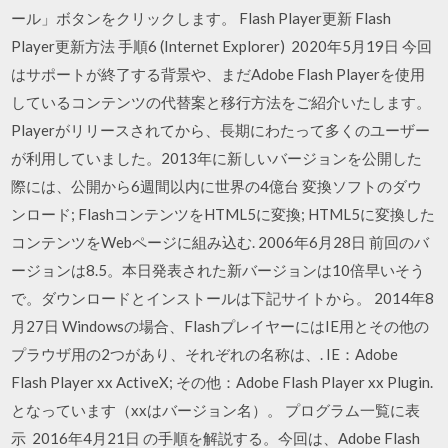
ール」ボタンをクリックします。 Flash Player更新 Flash
Player更新方法 手順6 (Internet Explorer) 2020年5月19日 今回
はサポートが終了する背景や、まだAdobe Flash Playerを使用
しているコンテンツの代替案と移行方法をご紹介いたします。
Playerがリリースされてから、長期にわたって多くのユーザー
が利用していました。2013年に新しいバージョンを公開した
際には、公開から6週間以内に世界の4億台 変換ソフトのダウ
ンロード; FlashコンテンツをHTML5に変換; HTML5に変換した
コンテンツをWebページに組み込む. 2006年6月28日 前回のバ
ージョンは8.5。本日発表された新バージョンは10倍早いそう
で。ダウンロードとインストールは下記サイトから。 2014年8
月27日 Windowsの場合、FlashプレイヤーにはIE用とその他の
プラウザ用の2つがあり、それぞれの名称は、. IE：Adobe
Flash Player xx ActiveX; その他：Adobe Flash Player xx Plugin.
となっています（xxはバージョン名）。 プログラム一覧に表
示 2016年4月21日 の手順を解説する。今回は、Adobe Flash