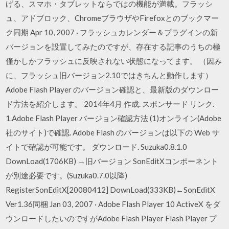
げる、スマホ・タブレットならではの機能が満載。フラッシ
ュ、アドブロック、ChromeブラウザやFirefoxとのブックマー
ク同期 Apr 10, 2007 · フラッシュカレンダー＆プラグインの新
バージョンを設置してみたのですが、存在する記事のうちの極
僅かしかフラッシュに反映されない状態になってます。 （因み
に、フラッシュ旧バージョン2.10ではきちんと動作します）
Adobe Flash Player のバージョン確認と、最新版のダウンロー
ド方法を紹介します。 2014年4月 作成. スポンサード リンク.
1.Adobe Flash Player バージョン確認方法 (1)オンライン(Adobe
社のサイト)で確認. Adobe Flash のバージョンは以下の Web サ
イトで確認が可能です。 ダウンロード. Suzuka0.8.1.0
DownLoad(1706KB) →旧バージョン SonEditXコンポーネント
が別途必要です。(Suzuka0.7.0以降)
RegisterSonEditX[20080412] DownLoad(333KB)←SonEditX
Ver1.36同梱 Jan 03, 2007 · Adobe Flash Player 10 ActiveX をダ
ウンロードしたいのですがAdobe Flash Player Flash Player プ