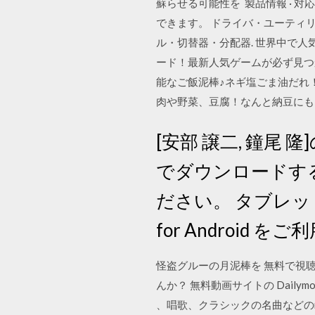
蘇らせる可能性を 製品情報 · 対
できます。 ドライバ・ユーティリテ
ル・切替器・分配器. 世界中で人
ード！最新人気ゲームが必ず見つ
能なご飯泥棒♪ネギ塩ごま油だれ
肉や野菜、豆腐！なんと納豆にも！
[安部 譲二, 鐘尾
でダウンロードする
ださい。 タブレット端末
for Android 
怪盗グルーの月泥棒を 無料で視聴
んか？ 無料動画サイトの Daily
、唱歌、クラシックの名曲などのmi