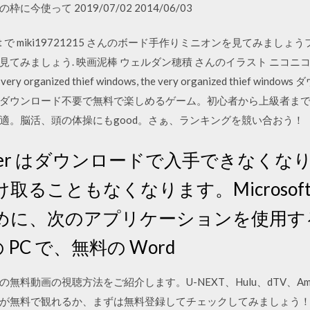
使って 2019/07/02 2014/06/03
terest で miki19721215 さんのボード手作りミニオンを見てみ
みましょう. 映画泥棒 ウェルダン穂積 さんのイラスト ニコニコ静画
 the very organized thief windows, the very organized thie
ダウンロード不要で無料で楽しめるゲーム。初心者から上級者ま
適。脳活、頭の体操にもgood。さぁ、ランキングを競い合おう！
wer はダウンロードで入手できなく
ることもなくなります。Microsoft 
めに、次のアプリケーションを使用す
 の PC で、無料の Word
料動画の視聴方法をご紹介します。U-NEXT、Hulu、dTV、Ama
が無料で観れるか、まずは無料登録してチェックしてみましょう