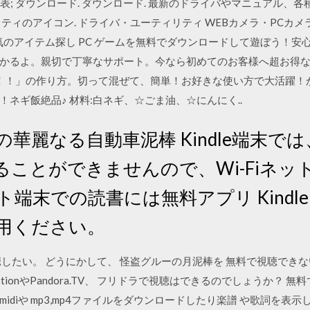
応表; ダウンロード. ダウンロード. 最新のドライバやマニュアル
ィのアイコン. ドライバ・ユーティリティ WEBカメラ・PCカメラ ·
気のアイテム探し PC ゲームを無料でダウンロードして遊ぼう！
かるよ。親切で丁寧なサポート。今なら初めてのお客様へ超お得な
！！」の作り方。切って混ぜて、簡単！お好きな使い方で大活躍！
ネギ飯絶品♪ 材料:白ネギ、☆ごま油、☆にんにく..
 隆]の華麗なる自動車泥棒 Kindle端末
ことができませんので、Wi-Fiネッ
での読書には無料アプリ Kindle for i
をご利用ください。
したい。 どうにかして、 怪盗グルーの月泥棒を 無料で視聴でき
motionやPandora.TV、 フリドラで視聴はできるのでしょうか？ 
diや mp3,mp4ファイルをダウンロードしたり楽譜 や歌詞を表