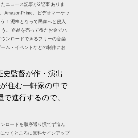
関連したニュース記事が2記事 ありま
mazonPrime、ビデオマーケッ
う！ 泥棒となって民家へと侵入
う。 盗品を売って得たお金でハ
ダウンロードできるフリーの音楽
・ゲーム・イベントなどの制作にお
西田征史監督が作・演出
家が住む一軒家の中で
屋で進行するので、
 ダウンロードを順序通り慌てず進ん
に目につくところに無料サインアップ