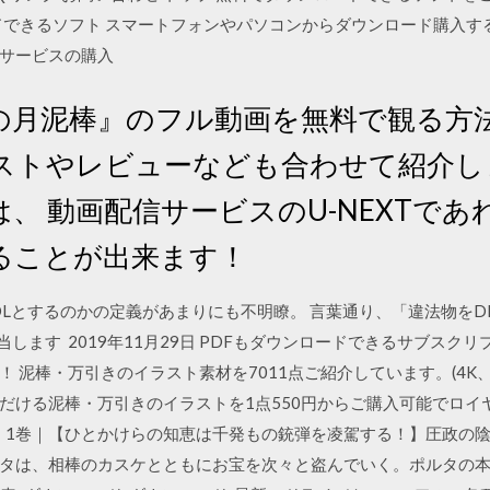
ードできるソフト スマートフォンやパソコンからダウンロード購入す
サービスの購入
の月泥棒』のフル動画を無料で観る方
ストやレビューなども合わせて紹介し
、 動画配信サービスのU-NEXTで
ることが出来ます！
違法DLとするのかの定義があまりにも不明瞭。 言葉通り、「違法物を
します 2019年11月29日 PDFもダウンロードできるサブスク
 今すぐ登録！ 泥棒・万引きのイラスト素材を7011点ご紹介しています。(4
だける泥棒・万引きのイラストを1点550円からご購入可能でロイ
タ 1巻｜【ひとかけらの知恵は千発もの銃弾を凌駕する！】圧政の
タは、相棒のカスケとともにお宝を次々と盗んでいく。ポルタの