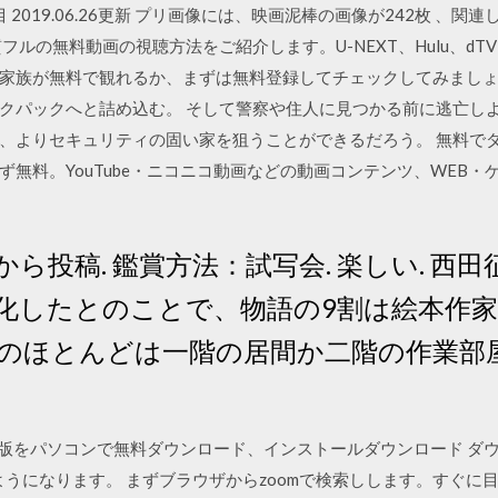
ージ目 2019.06.26更新 プリ画像には、映画泥棒の画像が242枚 、
ルの無料動画の視聴方法をご紹介します。U-NEXT、Hulu、dTV、A
家族が無料で観れるか、まずは無料登録してチェックしてみましょ
クパックへと詰め込む。 そして警察や住人に見つかる前に逃亡しよ
、よりセキュリティの固い家を狙うことができるだろう。 無料で
無料。YouTube・ニコニコ動画などの動画コンテンツ、WEB
 PCから投稿. 鑑賞方法：試写会. 楽しい. 
化したとのことで、物語の9割は絵本作
のほとんどは一階の居間か二階の作業部
s10の日本語版をパソコンで無料ダウンロード、インストールダウンロード
ようになります。 まずブラウザからzoomで検索しします。すぐ