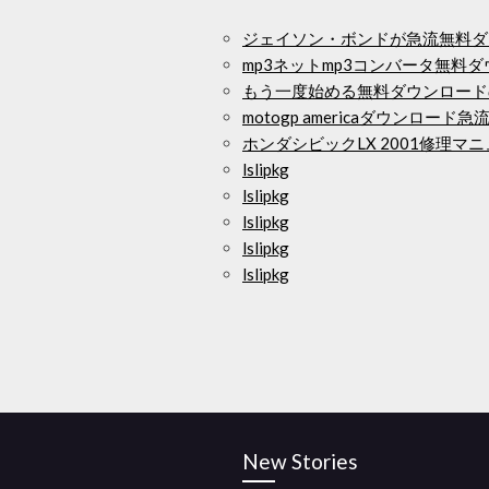
ジェイソン・ボンドが急流無料ダ
mp3ネットmp3コンバータ無料
もう一度始める無料ダウンロード
motogp americaダウンロード急
ホンダシビックLX 2001修理
lslipkg
lslipkg
lslipkg
lslipkg
lslipkg
New Stories