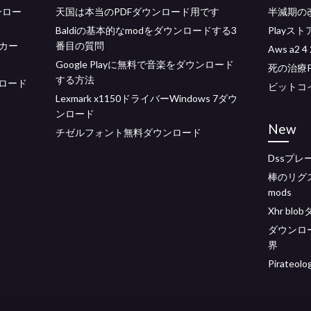
ンロー
天国は本当のPDFダウンロード用です
半減期の
Baldiの基本的なmodをダウンロードする3
Playス
カー
番目の質問
Aws a2
Google Playに無料で音楽をダウンロード
死の治療
する方法
ウンロード
ビットコ
Lexmark x1150ドライバーWindows 7ダウ
ンロード
New
チゼルフォント無料ダウンロード
Dssプ
棒のリグ
mods
Xhr b
ダウンロー
界
Pirate